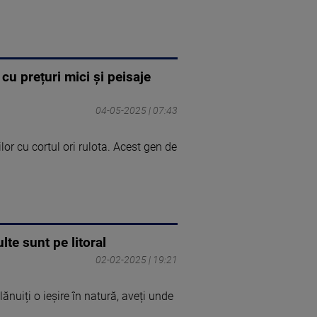
cu prețuri mici și peisaje
04-05-2025 | 07:43
or cu cortul ori rulota. Acest gen de
te sunt pe litoral
02-02-2025 | 19:21
ănuiți o ieșire în natură, aveți unde