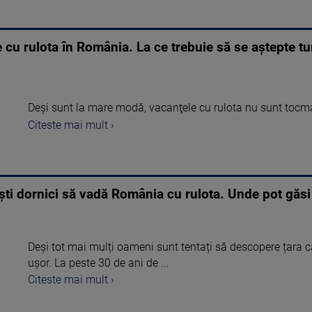
e cu rulota în România. La ce trebuie să se aștepte tur
Deşi sunt la mare modă, vacanţele cu rulota nu sunt tocma
Citeste mai mult ›
iști dornici să vadă România cu rulota. Unde pot găs
Deși tot mai mulți oameni sunt tentați să descopere țara că
ușor. La peste 30 de ani de ...
Citeste mai mult ›