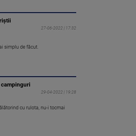
iștii
27-06-2022 | 17:32
i simplu de făcut.
i campinguri
29-04-2022 | 19:28
lătorind cu rulota, nu-i tocmai