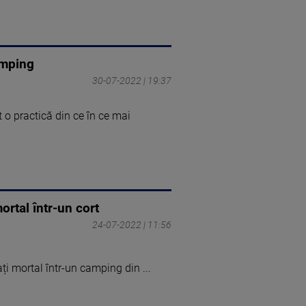
amping
30-07-2022 | 19:37
t o practică din ce în ce mai
ortal într-un cort
24-07-2022 | 11:56
ați mortal într-un camping din ...