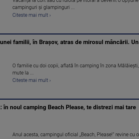
Vacanța la cort sau cu rulota pe litoral a devenit o opțiun
campinguri și glampinguri ...
Citeste mai mult ›
unei familii, în Brașov, atras de mirosul mâncării. Un
O familie cu doi copii, aflată în camping în zona Mălăieşti,
mute la ...
Citeste mai mult ›
: în noul camping Beach Please, te distrezi mai tare
Anul acesta, campingul oficial „Beach, Please!” revine cu o