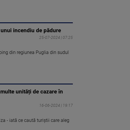
a unui incendiu de pădure
25-07-2024 | 07:25
ping din regiunea Puglia din sudul
 multe unități de cazare în
16-06-2024 | 19:17
a - iată ce caută turiștii care aleg