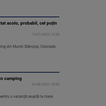
at acolo, probabil, cel puțin
13-07-2023 | 12:26
ing din Munții Stâncoși, Colorado.
r-un camping
05-08-2022 | 18:55
pentru o vacanță reușită la mare.