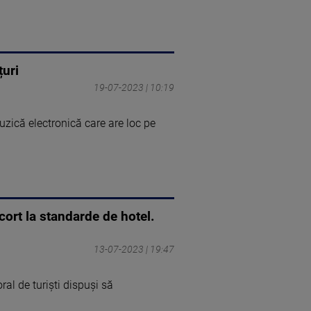
țuri
19-07-2023 | 10:19
muzică electronică care are loc pe
cort la standarde de hotel.
13-07-2023 | 19:47
ral de turiști dispuși să