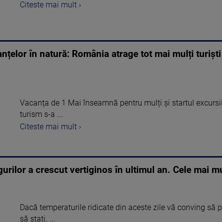
Citeste mai mult ›
țelor în natură: România atrage tot mai mulți turiști 
Vacanța de 1 Mai înseamnă pentru mulți și startul excursiil
turism s-a ...
Citeste mai mult ›
ilor a crescut vertiginos în ultimul an. Cele mai mul
Dacă temperaturile ridicate din aceste zile vă conving să pl
să stați. ...