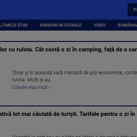
P
LTIMELE ȘTIRI
EMISIUNI INTEGRALE
VIDEO
ROMÂNIA,
or cu rulota. Cât costă o zi în camping, față de o ca
Chiar și în această vară marcată de griji economice, român
rulota. Mulți și-au ...
Citeste mai mult ›
ativă tot mai căutată de turiști. Tarifele pentru o zi 