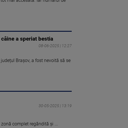
e tot mai accesată. Iar numărul de
 câine a speriat bestia
08-06-2025 | 12:27
 județul Brașov, a fost nevoită să se
30-05-2025 | 13:19
 zonă complet regândită și ...