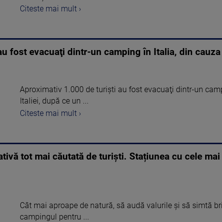
Citeste mai mult ›
au fost evacuaţi dintr-un camping în Italia, din cauz
Aproximativ 1.000 de turişti au fost evacuaţi dintr-un cam
Italiei, după ce un ...
Citeste mai mult ›
ativă tot mai căutată de turiști. Stațiunea cu cele mai
Cât mai aproape de natură, să audă valurile și să simtă briz
campingul pentru ...