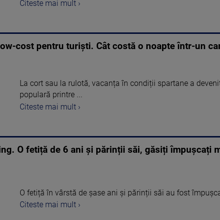
Citeste mai mult ›
low-cost pentru turiști. Cât costă o noapte într-un c
La cort sau la rulotă, vacanța în condiții spartane a deveni
populară printre ...
Citeste mai mult ›
. O fetiță de 6 ani și părinții săi, găsiți împușcați m
O fetiță în vârstă de șase ani și părinții săi au fost împușc
Citeste mai mult ›