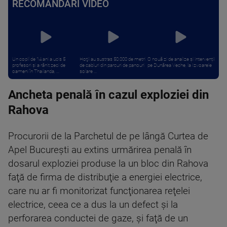
RECOMANDĂRI VIDEO
Un copil de 14 ani a ucis 5
Hoţii au sustras 50.000 de metri
O nouă zi de analize și intervenții
profesori și a rănit zeci de
de cabluri din parcuri de panouri
pe Dunărea Veche, la Izvoarele
oameni în Thailanda, ...
solare ...
Ancheta penală în cazul exploziei din
Rahova
Procurorii de la Parchetul de pe lângă Curtea de
Apel Bucureşti au extins urmărirea penală în
dosarul exploziei produse la un bloc din Rahova
faţă de firma de distribuţie a energiei electrice,
care nu ar fi monitorizat funcţionarea reţelei
electrice, ceea ce a dus la un defect şi la
perforarea conductei de gaze, şi faţă de un