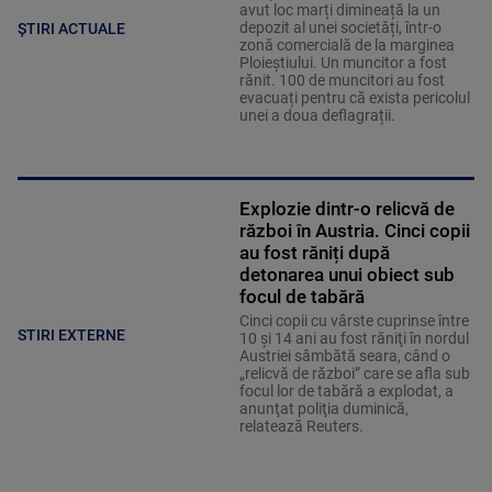
avut loc marți dimineață la un
depozit al unei societăți, într-o
ȘTIRI ACTUALE
zonă comercială de la marginea
Ploieștiului. Un muncitor a fost
rănit. 100 de muncitori au fost
evacuați pentru că exista pericolul
unei a doua deflagrații.
Explozie dintr-o relicvă de
război în Austria. Cinci copii
au fost răniți după
detonarea unui obiect sub
focul de tabără
Cinci copii cu vârste cuprinse între
STIRI EXTERNE
10 şi 14 ani au fost răniţi în nordul
Austriei sâmbătă seara, când o
„relicvă de război” care se afla sub
focul lor de tabără a explodat, a
anunţat poliţia duminică,
relatează Reuters.