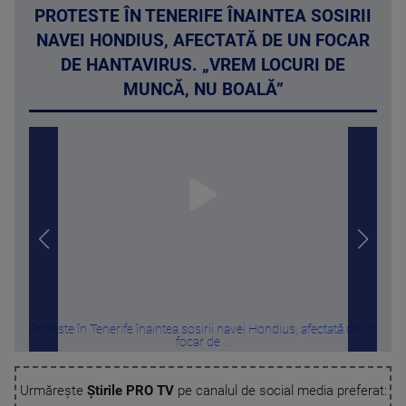
PROTESTE ÎN TENERIFE ÎNAINTEA SOSIRII
NAVEI HONDIUS, AFECTATĂ DE UN FOCAR
DE HANTAVIRUS. „VREM LOCURI DE
MUNCĂ, NU BOALĂ”
Proteste în Tenerife înaintea sosirii navei Hondius, afectată de un
Un c
focar de ...
Urmărește
Știrile PRO TV
pe canalul de social media preferat: