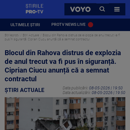
StirilePROTV
CAUTA
VOYO
TOATE 
PROTV NEWS LIVE
ULTIMELE ȘTIRI
Stirileprotv
Știri Actuale
Blocul din Rahova distrus de explozia de anul trecut va fi
pus în siguranță. Ciprian Ciucu anunță că a semnat contractul
Blocul din Rahova distrus de explozia
de anul trecut va fi pus în siguranță.
Ciprian Ciucu anunță că a semnat
contractul
Data publicării:
08-05-2026 | 19:50
ȘTIRI ACTUALE
Data actualizării:
08-05-2026 | 19:50