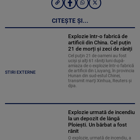
CITEȘTE ȘI...
Explozie într-o fabrică de
artificii din China. Cel puțin
21 de morți și zeci de răniți
Cel puţin 21 de oameni au fost
ucişi şi alţi 61 răniţi luni după-
amiaza de o explozie într-o fabrică
de artificii din Liuyang, în provincia
STIRI EXTERNE
Hunan din sud-estul Chinei,
transmit marţi Xinhua, Reuters şi
dpa.
Explozie urmată de incendiu
la un depozit de lângă
Ploiești. Un bărbat a fost
rănit
O explozie, urmată de incendiu, a