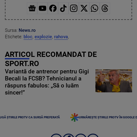
Sursa:
News.ro
Etichete:
bloc
,
explozie
,
rahova
,
ARTICOL RECOMANDAT DE
SPORT.RO
Variantă de antrenor pentru Gigi
Becali la FCSB? Tehnicianul a
răspuns fabulos: „Să o luăm
sincer!”
UGĂ ȘTIRILE PROTV CA SURSĂ PREFERATĂ
URMĂREȘTE ȘTIRILE PROTV ÎN GOOGLE 