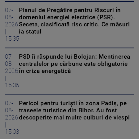
07-
Planul de Pregătire pentru Riscuri în
08-
domeniul energiei electrice (PSR).
2026
Seceta, clasificată risc critic. Ce măsuri
|
ia statul
15:35
07-
PSD îi răspunde lui Bolojan: Menținerea
08-
centralelor pe cărbune este obligatorie
2026
în criza energetică
|
15:06
07-
Pericol pentru turiști în zona Padiș, pe
08-
traseele turistice din Bihor. Au fost
2026
descoperite mai multe cuiburi de viespi
|
15:03