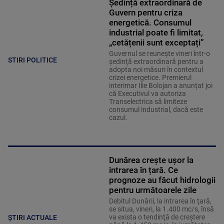
Ședință extraordinară de
Guvern pentru criza
energetică. Consumul
industrial poate fi limitat,
„cetățenii sunt exceptați”
Guvernul se reuneşte vineri într-o
STIRI POLITICE
şedinţă extraordinară pentru a
adopta noi măsuri în contextul
crizei energetice. Premierul
interimar Ilie Bolojan a anunțat joi
că Executivul va autoriza
Transelectrica să limiteze
consumul industrial, dacă este
cazul.
Dunărea crește ușor la
intrarea în țară. Ce
prognoze au făcut hidrologii
pentru următoarele zile
Debitul Dunării, la intrarea în ţară,
se situa, vineri, la 1.400 mc/s, însă
va exista o tendinţă de creştere
ȘTIRI ACTUALE