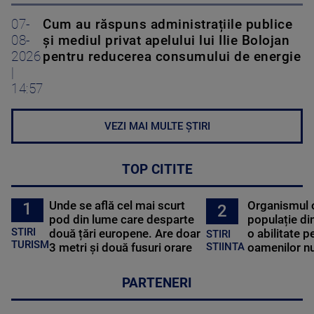
07-
Cum au răspuns administrațiile publice
08-
și mediul privat apelului lui Ilie Bolojan
2026
pentru reducerea consumului de energie
|
14:57
VEZI MAI MULTE ȘTIRI
TOP CITITE
Unde se află cel mai scurt
Organismul 
1
2
pod din lume care desparte
populație di
STIRI
două țări europene. Are doar
o abilitate p
STIRI
TURISM
3 metri și două fusuri orare
oamenilor nu
STIINTA
PARTENERI