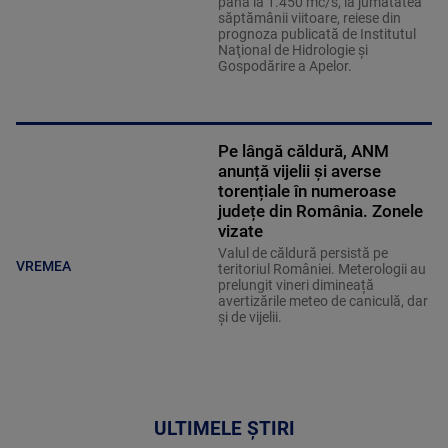
până la 1.450 mc/s, la jumătatea
săptămânii viitoare, reiese din
prognoza publicată de Institutul
Naţional de Hidrologie şi
Gospodărire a Apelor.
Pe lângă căldură, ANM
anunță vijelii și averse
torențiale în numeroase
județe din România. Zonele
vizate
Valul de căldură persistă pe
VREMEA
teritoriul României. Meterologii au
prelungit vineri dimineață
avertizările meteo de caniculă, dar
și de vijelii.
ULTIMELE ȘTIRI