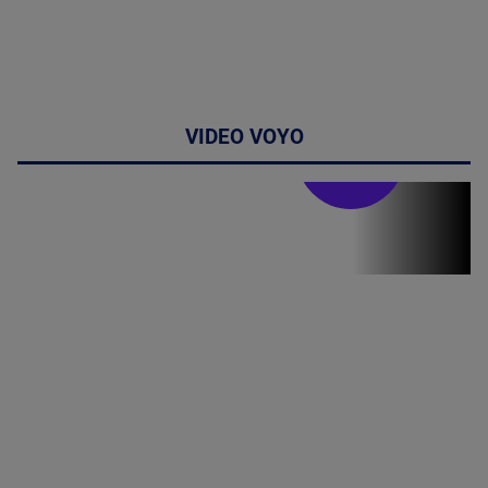
VIDEO VOYO
Stirile PRO TV
Stirile PRO
TV # 07.00 -
08 August
2026