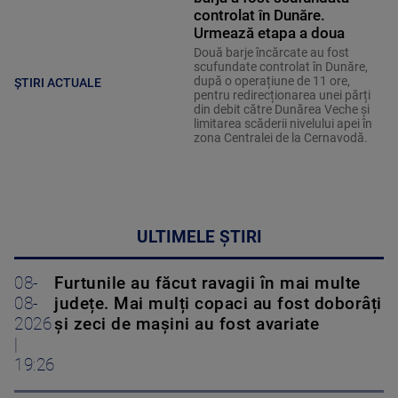
controlat în Dunăre.
Urmează etapa a doua
Două barje încărcate au fost
scufundate controlat în Dunăre,
după o operațiune de 11 ore,
ȘTIRI ACTUALE
pentru redirecționarea unei părți
din debit către Dunărea Veche și
limitarea scăderii nivelului apei în
zona Centralei de la Cernavodă.
ULTIMELE ȘTIRI
08-
Furtunile au făcut ravagii în mai multe
08-
județe. Mai mulți copaci au fost doborâți
2026
și zeci de mașini au fost avariate
|
19:26