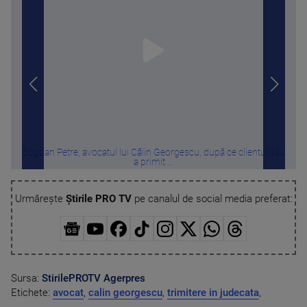
Bogdan Petre, avocatul lui Călin Georgescu, după ce clientul său
Furt
a primit ...
Urmărește
Știrile PRO TV
pe canalul de social media preferat:
Sursa:
StirilePROTV
Agerpres
Etichete:
avocat
,
calin georgescu
,
trimitere in judecata
,