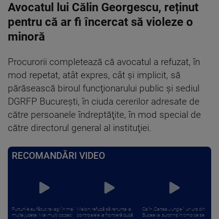
Avocatul lui Călin Georgescu, reținut
pentru că ar fi încercat să violeze o
minoră
Procurorii completează că avocatul a refuzat, în
mod repetat, atât expres, cât şi implicit, să
părăsească biroul funcţionarului public şi sediul
DGRFP Bucureşti, în ciuda cererilor adresate de
către persoanele îndreptăţite, în mod special de
către directorul general al instituţiei.
RECOMANDĂRI VIDEO
Furtunile au făcut ravagii în mai
Meloni refuză să renunțe la
Ca în „Cartea Junglei”: un urs din
multe județe. Mai mulți copaci
controalele la frontieră după
Suceava, surprins în timp ce se