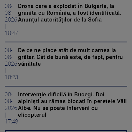
08-
Drona care a explodat în Bulgaria, la
08-
granița cu România, a fost identificată.
2026
Anunțul autorităților de la Sofia
|
18:47
08-
De ce ne place atât de mult carnea la
08-
grătar. Cât de bună este, de fapt, pentru
2026
sănătate
|
18:23
08-
Intervenție dificilă în Bucegi. Doi
08-
alpiniști au rămas blocați în peretele Văii
2026
Albe. Nu se poate interveni cu
|
elicopterul
17:48