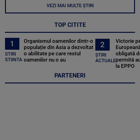
VEZI MAI MULTE ȘTIRI
TOP CITITE
Organismul oamenilor dintr-o
Victorie p
1
2
populație din Asia a dezvoltat
Europeană
o abilitate pe care restul
obligată d
STIRI
ȘTIRI
oamenilor nu o au
permită au
STIINTA
ACTUALE
la EPPO
PARTENERI