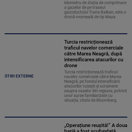
kilometru de stația de comprimare
a gazelor de pe traseul
gazoductului Trans-Balkan, este o
dronă-momeală de tip Maya.
Turcia restricționează
traficul navelor comerciale
către Marea Neagră, după
intensificarea atacurilor cu
drone
Turcia restricționează traficul
STIRI EXTERNE
navelor comerciale către Marea
Neagră, pe fondul intensificării
atacurilor rusești și ucrainene
asupra vaselor din regiune, potrivit
unor surse familiarizate cu
situația, citate de Bloomberg.
„Operațiune reușită!” A doua
barjă a fost scufundată