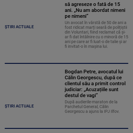
să agreseze o fată de 15
ani. „Nu am abordat nimeni
pe nimeni”
Un avocat în vârstă de 50 de ani a
ȘTIRI ACTUALE
fost ridicat marți seară de polițiștii
din Voluntari, fiind reclamat că și-
ar fi dat întâlnire cu o minoră de 15
ani pe care ar fi luat-o de talie și ar
fi invitat-o în mașina lui.
Bogdan Petre, avocatul lui
Călin Georgescu, după ce
clientul său a primit control
judiciar: „Acuzațiile sunt
destul de vagi”
După audierile-maraton de la
ȘTIRI ACTUALE
Parchetul General, Călin
Georgescu a ajuns la IPJ Ilfov.