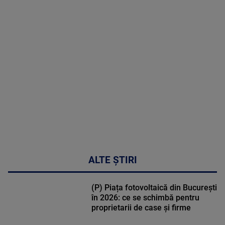
MAI
MULTE
DETALII
02:32:45
ALTE ȘTIRI
(P) Piața fotovoltaică din București
în 2026: ce se schimbă pentru
proprietarii de case și firme