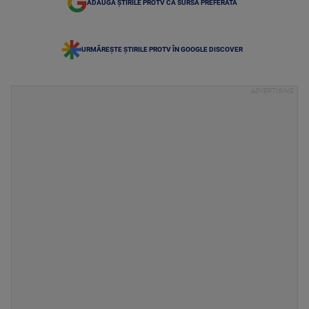
ADAUGĂ ȘTIRILE PROTV CA SURSĂ PREFERATĂ
URMĂREȘTE ȘTIRILE PROTV ÎN GOOGLE DISCOVER