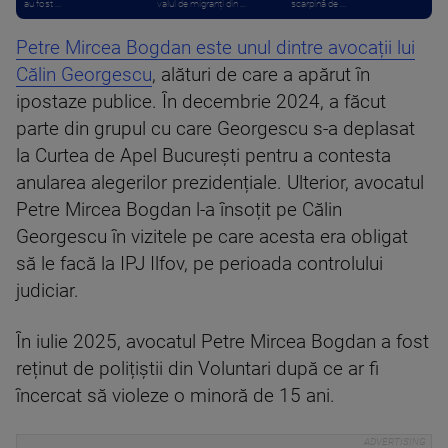
au fost ...
valul de migranți din ...
scarpină de ...
Petre Mircea Bogdan este unul dintre avocații lui
Călin Georgescu
, alături de care a apărut în
ipostaze publice. În decembrie 2024, a făcut
parte din grupul cu care Georgescu s-a deplasat
la Curtea de Apel București pentru a contesta
anularea alegerilor prezidențiale. Ulterior, avocatul
Petre Mircea Bogdan l-a însoțit pe Călin
Georgescu în vizitele pe care acesta era obligat
să le facă la IPJ Ilfov, pe perioada controlului
judiciar.
În iulie 2025, avocatul Petre Mircea Bogdan a fost
reținut de polițiștii din Voluntari după ce ar fi
încercat să violeze o minoră de 15 ani.