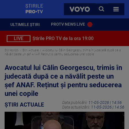
StirilePROTV
CAUTA
VOYO
TOATE 
PROTV NEWS LIVE
ULTIMELE ȘTIRI
LIVE
Știrile PRO TV de la ora 19:00
Stirileprotv
Știri Actuale
Avocatul lui Călin Georgescu, trimis în judecată după ce a
năvălit peste un șef ANAF. Reținut și pentru seducerea unei copile
Avocatul lui Călin Georgescu, trimis în
judecată după ce a năvălit peste un
șef ANAF. Reținut și pentru seducerea
unei copile
Data publicării:
11-05-2026 | 14:56
ȘTIRI ACTUALE
Data actualizării:
11-05-2026 | 14:56