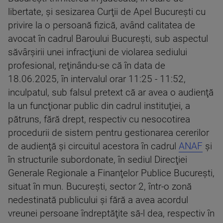
libertate, şi sesizarea Curţii de Apel Bucureşti cu
privire la o persoană fizică, având calitatea de
avocat în cadrul Baroului Bucureşti, sub aspectul
săvârşirii unei infracţiuni de violarea sediului
profesional, reţinându-se că în data de
18.06.2025, în intervalul orar 11:25 - 11:52,
inculpatul, sub falsul pretext că ar avea o audienţă
la un funcţionar public din cadrul instituţiei, a
pătruns, fără drept, respectiv cu nesocotirea
procedurii de sistem pentru gestionarea cererilor
de audienţă şi circuitul acestora în cadrul
ANAF
şi
în structurile subordonate, în sediul Direcţiei
Generale Regionale a Finanţelor Publice Bucureşti,
situat în mun. Bucureşti, sector 2, într-o zonă
nedestinată publicului şi fără a avea acordul
vreunei persoane îndreptăţite să-l dea, respectiv în