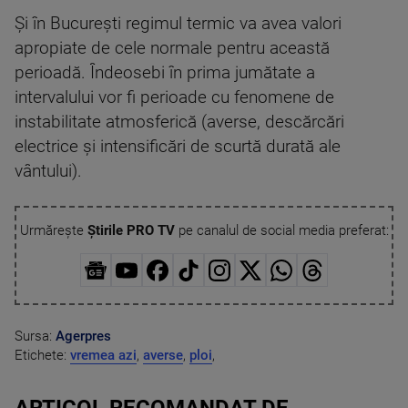
Şi în Bucureşti regimul termic va avea valori
apropiate de cele normale pentru această
perioadă. Îndeosebi în prima jumătate a
intervalului vor fi perioade cu fenomene de
instabilitate atmosferică (averse, descărcări
electrice şi intensificări de scurtă durată ale
vântului).
Urmărește
Știrile PRO TV
pe canalul de social media preferat:
Sursa:
Agerpres
Etichete:
vremea azi
,
averse
,
ploi
,
ARTICOL RECOMANDAT DE