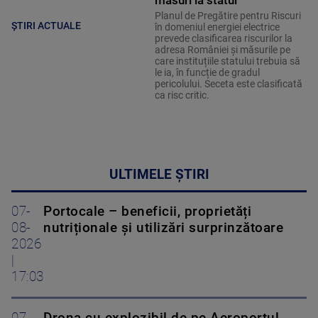
măsuri ia statul
Planul de Pregătire pentru Riscuri
ȘTIRI ACTUALE
în domeniul energiei electrice
prevede clasificarea riscurilor la
adresa României și măsurile pe
care instituțiile statului trebuia să
le ia, în funcție de gradul
pericolului. Seceta este clasificată
ca risc critic.
ULTIMELE ȘTIRI
07-
Portocale – beneficii, proprietăți
08-
nutriționale și utilizări surprinzătoare
2026
|
17:03