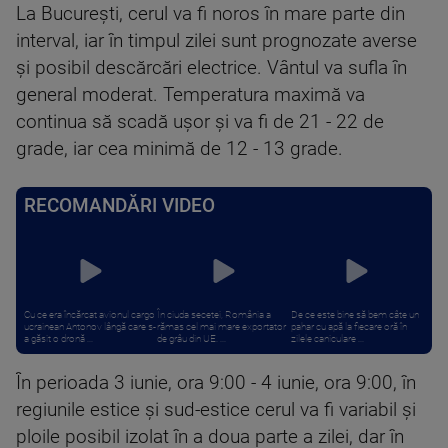
La Bucureşti, cerul va fi noros în mare parte din
interval, iar în timpul zilei sunt prognozate averse
şi posibil descărcări electrice. Vântul va sufla în
general moderat. Temperatura maximă va
continua să scadă uşor şi va fi de 21 - 22 de
grade, iar cea minimă de 12 - 13 grade.
RECOMANDĂRI VIDEO
Cu ce era încărcat avionul cargo
În ciuda secetei, România a
De ce este bine să bem câte un
ucrainean Antonov lângă care s-
rămas cel mai mare exportator
pahar cu apă la fiecare oră în
a găsit o dronă ...
de grâu din UE. ...
zilele caniculare ...
În perioada 3 iunie, ora 9:00 - 4 iunie, ora 9:00, în
regiunile estice şi sud-estice cerul va fi variabil şi
ploile posibil izolat în a doua parte a zilei, dar în