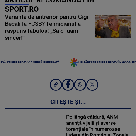
SPORT.RO
Variantă de antrenor pentru Gigi
Becali la FCSB? Tehnicianul a
răspuns fabulos: „Să o luăm
sincer!”
UGĂ ȘTIRILE PROTV CA SURSĂ PREFERATĂ
URMĂREȘTE ȘTIRILE PROTV ÎN GOOGLE 
CITEȘTE ȘI...
Pe lângă căldură, ANM
anunță vijelii și averse
torențiale în numeroase
județe din România. Zonele