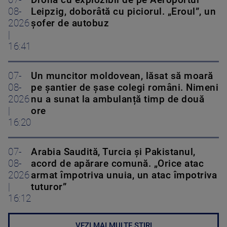
07-
Drona cu explozibil de pe Aeroportul
08-
Leipzig, doborâtă cu piciorul. „Eroul”, un
2026
șofer de autobuz
|
16:41
07-
Un muncitor moldovean, lăsat să moară
08-
pe șantier de șase colegi români. Nimeni
2026
nu a sunat la ambulanță timp de două
|
ore
16:20
07-
Arabia Saudită, Turcia și Pakistanul,
08-
acord de apărare comună. „Orice atac
2026
armat împotriva unuia, un atac împotriva
|
tuturor”
16:12
VEZI MAI MULTE ȘTIRI