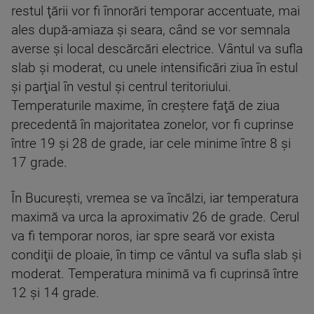
restul ţării vor fi înnorări temporar accentuate, mai
ales după-amiaza şi seara, când se vor semnala
averse şi local descărcări electrice. Vântul va sufla
slab şi moderat, cu unele intensificări ziua în estul
şi parţial în vestul şi centrul teritoriului.
Temperaturile maxime, în creştere faţă de ziua
precedentă în majoritatea zonelor, vor fi cuprinse
între 19 şi 28 de grade, iar cele minime între 8 şi
17 grade.
În Bucureşti, vremea se va încălzi, iar temperatura
maximă va urca la aproximativ 26 de grade. Cerul
va fi temporar noros, iar spre seară vor exista
condiţii de ploaie, în timp ce vântul va sufla slab şi
moderat. Temperatura minimă va fi cuprinsă între
12 şi 14 grade.