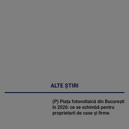
MAI
MULTE
DETALII
50:53
ALTE ȘTIRI
(P) Piața fotovoltaică din București
în 2026: ce se schimbă pentru
proprietarii de case și firme