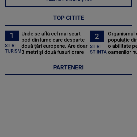
TOP CITITE
Unde se află cel mai scurt
Organismul 
1
2
pod din lume care desparte
populație di
STIRI
două țări europene. Are doar
o abilitate p
STIRI
TURISM
3 metri și două fusuri orare
oamenilor nu
STIINTA
PARTENERI