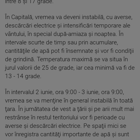
între 8 şi 17 grade.
În Capitală, vremea va deveni instabilă, cu averse,
descărcări electrice şi intensificări temporare ale
vântului, în special după-amiaza şi noaptea. În
intervale scurte de timp sau prin acumulare,
cantităţile de apă pot fi însemnate şi vor fi condiţii
de grindină. Temperatura maximă se va situa în
jurul valorii de 25 de grade, iar cea minimă va fi de
13 - 14 grade.
În intervalul 2 iunie, ora 9:00 - 3 iunie, ora 9:00,
vremea se va menţine în general instabilă în toată
ţara. În jumătatea de vest a ţării şi pe arii mult mai
restrânse în restul teritoriului vor fi perioade cu
averse şi descărcări electrice. Pe spaţii mici se
vor înregistra cantităţi importante de apă şi sunt