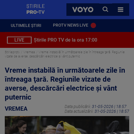
StirilePROTV
CAUTA
VOYO
TOATE 
PROTV NEWS LIVE
ULTIMELE ȘTIRI
LIVE
Știrile PRO TV de la ora 17:00
Stirileprotv
Vremea
Vreme instabilă în următoarele zile în întreaga ţară. Regiunile
vizate de averse, descărcări electrice şi vânt puternic
Vreme instabilă în următoarele zile în
întreaga ţară. Regiunile vizate de
averse, descărcări electrice şi vânt
puternic
Data publicării:
31-05-2026 | 18:57
VREMEA
Data actualizării:
31-05-2026 | 18:57