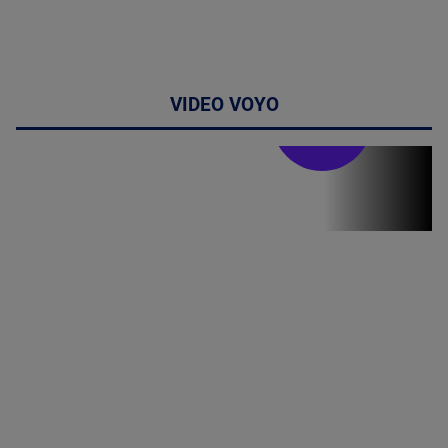
VIDEO VOYO
Stirile PRO TV
Stirile PRO
TV # 13.00 -
07 August
2026