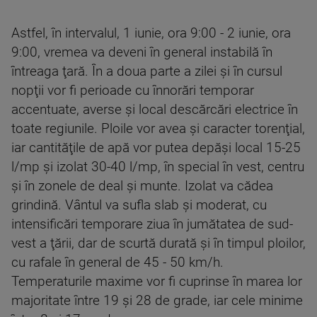
Astfel, în intervalul, 1 iunie, ora 9:00 - 2 iunie, ora
9:00, vremea va deveni în general instabilă în
întreaga ţară. În a doua parte a zilei şi în cursul
nopţii vor fi perioade cu înnorări temporar
accentuate, averse şi local descărcări electrice în
toate regiunile. Ploile vor avea şi caracter torenţial,
iar cantităţile de apă vor putea depăşi local 15-25
l/mp şi izolat 30-40 l/mp, în special în vest, centru
şi în zonele de deal şi munte. Izolat va cădea
grindină. Vântul va sufla slab şi moderat, cu
intensificări temporare ziua în jumătatea de sud-
vest a ţării, dar de scurtă durată şi în timpul ploilor,
cu rafale în general de 45 - 50 km/h.
Temperaturile maxime vor fi cuprinse în marea lor
majoritate între 19 şi 28 de grade, iar cele minime