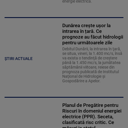
energie electrică.
Dunărea crește ușor la
intrarea în țară. Ce
prognoze au făcut hidrologii
pentru următoarele zile
Debitul Dunării, la intrarea în ţară,
se situa, vineri, la 1.400 mc/s, însă
va exista o tendinţă de creştere
ȘTIRI ACTUALE
până la 1.450 mc/s, la jumătatea
săptămânii viitoare, reiese din
prognoza publicată de Institutul
Naţional de Hidrologie şi
Gospodărire a Apelor.
Planul de Pregătire pentru
Riscuri în domeniul energiei
electrice (PPR). Seceta,
clasificată risc critic. Ce