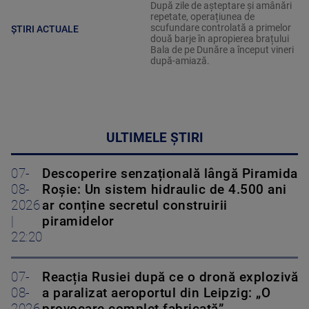
După zile de așteptare și amânări
repetate, operațiunea de
scufundare controlată a primelor
ȘTIRI ACTUALE
două barje în apropierea brațului
Bala de pe Dunăre a început vineri
după-amiază.
ULTIMELE ȘTIRI
07-
Descoperire senzațională lângă Piramida
08-
Roșie: Un sistem hidraulic de 4.500 ani
2026
ar conține secretul construirii
|
piramidelor
22:20
07-
Reacția Rusiei după ce o dronă explozivă
08-
a paralizat aeroportul din Leipzig: „O