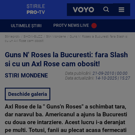
StirilePROTV
CAUTA
VOYO
TOATE 
PROTV NEWS LIVE
ULTIMELE ȘTIRI
Stirileprotv
SHOW-BUZZ
Stiri Mondene
Guns N' Roses la Bucuresti: fara Slash si
cu un Axl Rose cam obosit!
Guns N' Roses la Bucuresti: fara Slash
si cu un Axl Rose cam obosit!
Data publicării:
21-09-2010 | 00:00
STIRI MONDENE
Data actualizării:
14-10-2025 | 15:27
Deschide galeria
Axl Rose de la " Guns'n Roses" a schimbat tara,
dar naravul ba. Americanul a ajuns la Bucuresti
cu doua ore intarziere. Acest lucru i-a deranjat
pe multi. Totusi, fanii au plecat acasa fermecati