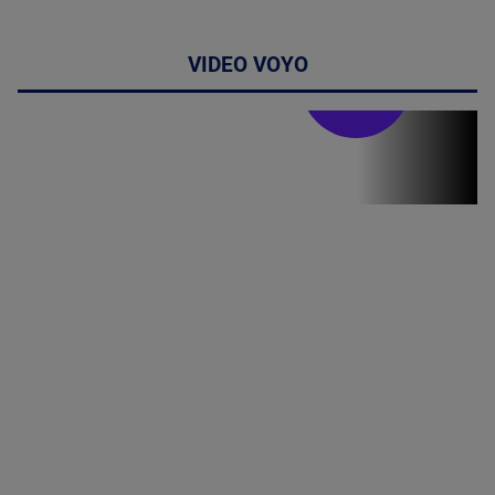
VIDEO VOYO
Stirile PRO TV
Stirile PRO
TV # 19.00 -
07 August
2026
MAI
MULTE