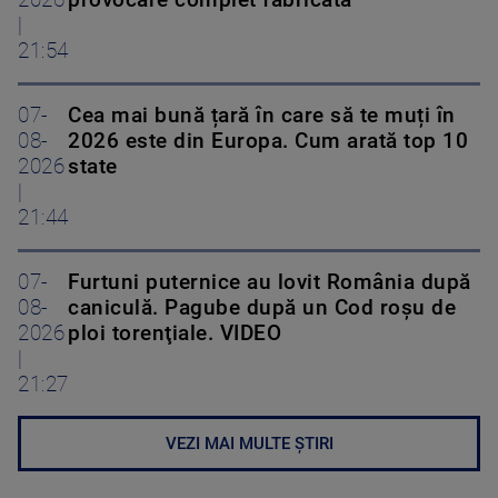
2026
provocare complet fabricată”
|
21:54
07-
Cea mai bună țară în care să te muți în
08-
2026 este din Europa. Cum arată top 10
2026
state
|
21:44
07-
Furtuni puternice au lovit România după
08-
caniculă. Pagube după un Cod roşu de
2026
ploi torenţiale. VIDEO
|
21:27
VEZI MAI MULTE ȘTIRI