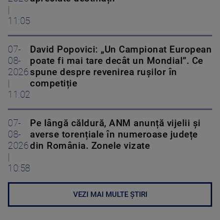
|
11:05
07-
David Popovici: „Un Campionat European
08-
poate fi mai tare decât un Mondial”. Ce
2026
spune despre revenirea rușilor în
|
competiție
11:02
07-
Pe lângă căldură, ANM anunță vijelii și
08-
averse torențiale în numeroase județe
2026
din România. Zonele vizate
|
10:58
VEZI MAI MULTE ȘTIRI