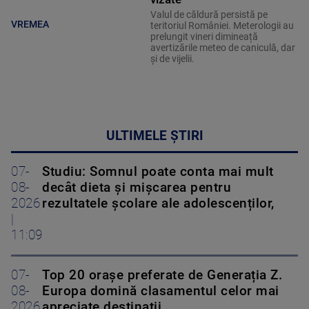
Valul de căldură persistă pe
VREMEA
teritoriul României. Meterologii au
prelungit vineri dimineață
avertizările meteo de caniculă, dar
și de vijelii.
ULTIMELE ȘTIRI
07-
Studiu: Somnul poate conta mai mult
08-
decât dieta și mișcarea pentru
2026
rezultatele școlare ale adolescenților,
|
11:09
07-
Top 20 orașe preferate de Generația Z.
08-
Europa domină clasamentul celor mai
2026
apreciate destinații