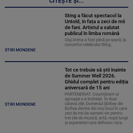
CITEȘTE ȘI...
Sting a făcut spectacol la
Untold, în fața a zeci de mii
de fani. Artistul a salutat
publicul în limba română
Cluj Arena a fost plină joi seară, la
concertul celebrului Sting.
STIRI MONDENE
Tot ce trebuie să știi înainte
de Summer Well 2026.
Ghidul complet pentru ediția
aniversară de 15 ani
PARTENERIAT. Countdown-ul
aproape s-a încheiat. În doar
câteva zile, Domeniul Știrbey din
STIRI MONDENE
Buftea devine din nou locul în care
zeci de mii de oameni vin pentru
trei zile de muzică, artă, nopți lungi
și experiențe care definesc vara.