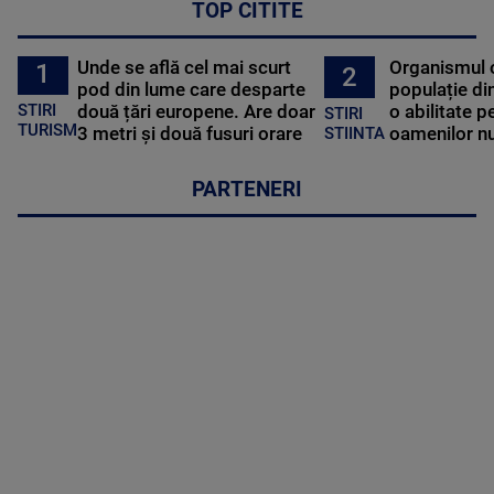
TOP CITITE
Unde se află cel mai scurt
Organismul 
1
2
pod din lume care desparte
populație di
STIRI
două țări europene. Are doar
o abilitate p
STIRI
TURISM
3 metri și două fusuri orare
oamenilor nu
STIINTA
PARTENERI