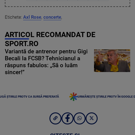
Etichete:
Axl Rose
,
concerte
,
ARTICOL RECOMANDAT DE
SPORT.RO
Variantă de antrenor pentru Gigi
Becali la FCSB? Tehnicianul a
răspuns fabulos: „Să o luăm
sincer!”
UGĂ ȘTIRILE PROTV CA SURSĂ PREFERATĂ
URMĂREȘTE ȘTIRILE PROTV ÎN GOOGLE 