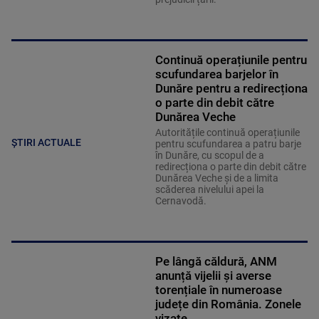
Continuă operațiunile pentru
scufundarea barjelor în
Dunăre pentru a redirecționa
o parte din debit către
Dunărea Veche
Autoritățile continuă operațiunile
ȘTIRI ACTUALE
pentru scufundarea a patru barje
în Dunăre, cu scopul de a
redirecționa o parte din debit către
Dunărea Veche și de a limita
scăderea nivelului apei la
Cernavodă.
Pe lângă căldură, ANM
anunță vijelii și averse
torențiale în numeroase
județe din România. Zonele
vizate