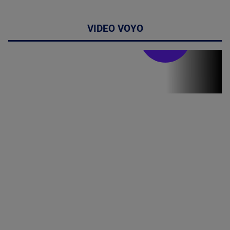
VIDEO VOYO
Doctor de
bine
(P) Terapia
hormonală în
menopauză
poate
corecta