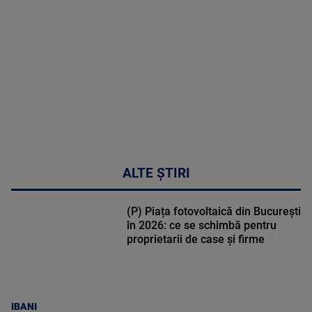
sindromul
cardio-
metabolic
MAI
MULTE
DETALII
17:46
ALTE ȘTIRI
(P) Piața fotovoltaică din București
în 2026: ce se schimbă pentru
proprietarii de case și firme
IBANI