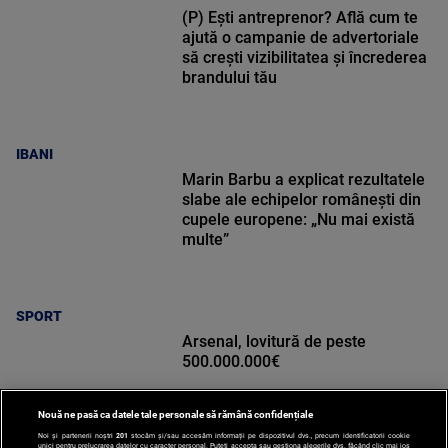
(P) Ești antreprenor? Află cum te
ajută o campanie de advertoriale
să crești vizibilitatea și încrederea
brandului tău
IBANI
Marin Barbu a explicat rezultatele
slabe ale echipelor românești din
cupele europene: „Nu mai există
multe”
SPORT
Arsenal, lovitură de peste
500.000.000€
Nouă ne pasă ca datele tale personale să rămână confidențiale
Noi și partenerii noștri
201
stocăm și/sau accesăm informații pe dispozitivul dvs., precum identificatorii cookie
unici pentru prelucrarea datelor cu caracter personal. Puteți accepta sau gestiona alegerile dvs. făcând clic mai jos