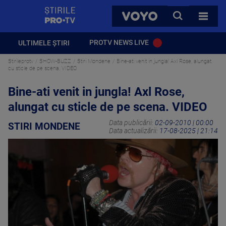
StirilePROTV
CAUTA
VOYO
TOATE 
PROTV NEWS LIVE
ULTIMELE ȘTIRI
Stirileprotv
SHOW-BUZZ
Stiri Mondene
Bine-ati venit in jungla! Axl Rose, alungat
cu sticle de pe scena. VIDEO
Bine-ati venit in jungla! Axl Rose,
alungat cu sticle de pe scena. VIDEO
Data publicării:
02-09-2010 | 00:00
STIRI MONDENE
Data actualizării:
17-08-2025 | 21:14