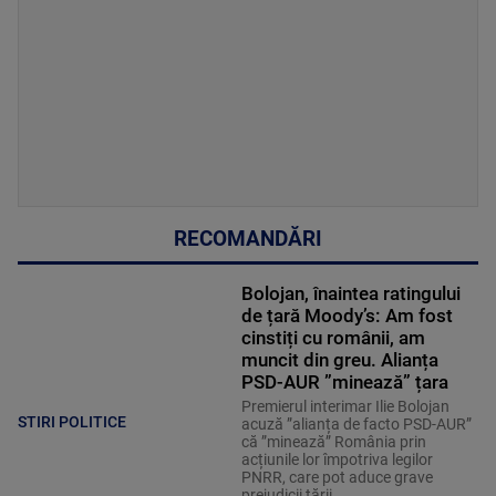
RECOMANDĂRI
Bolojan, înaintea ratingului
de țară Moody’s: Am fost
cinstiți cu românii, am
muncit din greu. Alianța
PSD-AUR ”minează” țara
Premierul interimar Ilie Bolojan
STIRI POLITICE
acuză ”alianța de facto PSD-AUR”
că ”minează” România prin
acțiunile lor împotriva legilor
PNRR, care pot aduce grave
prejudicii țării.