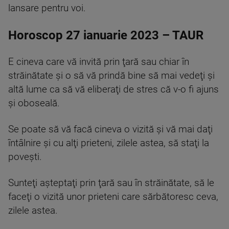
lansare pentru voi.
Horoscop 27 ianuarie 2023 – TAUR
E cineva care vă invită prin ţară sau chiar în
străinătate şi o să vă prindă bine să mai vedeţi şi
altă lume ca să vă eliberaţi de stres că v-o fi ajuns
şi oboseală.
Se poate să vă facă cineva o vizită şi vă mai daţi
întâlnire şi cu alţi prieteni, zilele astea, să staţi la
poveşti.
Sunteţi aşteptaţi prin ţară sau în străinătate, să le
faceţi o vizită unor prieteni care sărbătoresc ceva,
zilele astea.