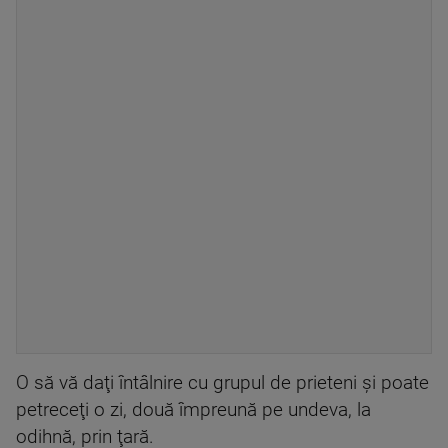
O să vă daţi întâlnire cu grupul de prieteni şi poate
petreceţi o zi, două împreună pe undeva, la
odihnă, prin ţară.