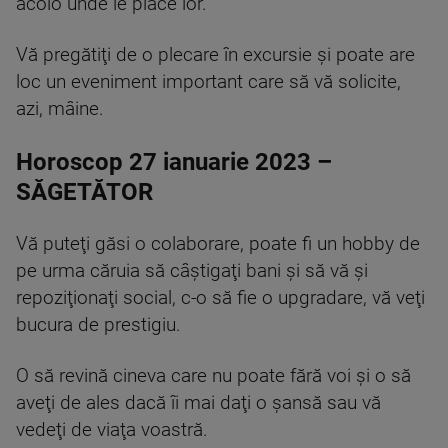
acolo unde le place lor.
Vă pregătiţi de o plecare în excursie şi poate are
loc un eveniment important care să vă solicite,
azi, mâine.
Horoscop 27 ianuarie 2023 –
SĂGETĂTOR
Vă puteţi găsi o colaborare, poate fi un hobby de
pe urma căruia să câştigaţi bani şi să vă şi
repoziţionaţi social, c-o să fie o upgradare, vă veţi
bucura de prestigiu.
O să revină cineva care nu poate fără voi şi o să
aveţi de ales dacă îi mai daţi o şansă sau vă
vedeţi de viaţa voastră.