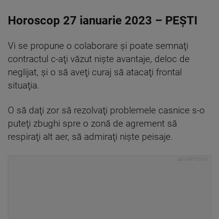
Horoscop 27 ianuarie 2023 – PEŞTI
Vi se propune o colaborare şi poate semnaţi
contractul c-aţi văzut nişte avantaje, deloc de
neglijat, şi o să aveţi curaj să atacaţi frontal
situaţia.
O să daţi zor să rezolvaţi problemele casnice s-o
puteţi zbughi spre o zonă de agrement să
respiraţi alt aer, să admiraţi nişte peisaje.