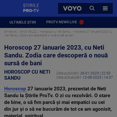
StirilePROTV
CAUTA
VOYO
TOATE 
PROTV NEWS LIVE
ULTIMELE ȘTIRI
Stirileprotv
SHOW-BUZZ
Horoscop cu Neti Sandu
Horoscop 27 ianuarie 2023, cu
Neti Sandu. Zodia care descoperă o nouă sursă de bani
Horoscop 27 ianuarie 2023, cu Neti
Sandu. Zodia care descoperă o nouă
sursă de bani
HOROSCOP CU NETI
Data publicării:
26-01-2023 | 22:50
SANDU
Data actualizării:
12-08-2025 | 14:37
Horoscop
27 ianuarie 2023, prezentat de Neti
Sandu la Știrile ProTv. O zi cu rezolvări. O stare
de bine, o să fim parcă şi mai empatici cu cei
din jur şi o să ne bucurăm de tot ce am agonisit,
material, spiritual.