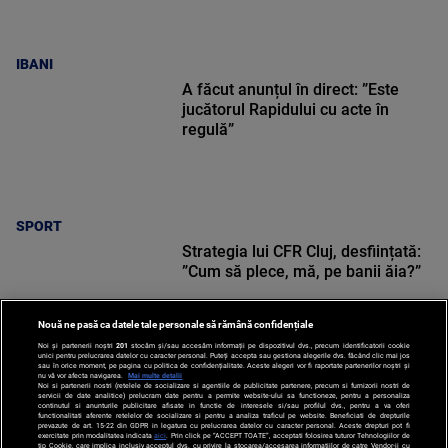
IBANI
A făcut anunțul în direct: ”Este
jucătorul Rapidului cu acte în
regulă”
SPORT
Strategia lui CFR Cluj, desființată:
”Cum să plece, mă, pe banii ăia?”
Nouă ne pasă ca datele tale personale să rămână confidențiale
Noi și partenerii noștri
201
stocăm și/sau accesăm informații pe dispozitivul dvs., precum identificatorii cookie
unici pentru prelucrarea datelor cu caracter personal. Puteți accepta sau gestiona alegerile dvs. făcând clic mai jos
sau în orice moment, pe pagina cu politica de confidențialitate. Aceste alegeri vor fi raportate partenerilor noștri și
nu vă vor afecta navigarea.
Mai multe detalii
SPORT
Noi si partenerii nostri (retelele de socializare si agentiile de publicitate partenere, precum si furnizorii nostri de
servicii de date analitice) prelucram date pentru a permite website-ului sa functioneze, pentru a personaliza
continutul si anunturile publicitare afisate in functie de interesele si/sau profilul dvs., pentru a va oferi
functionalitati aferente retelelor de socializare si pentru a analiza traficul pe website. Beneficiati de drepturile
prevazute de art. 15-22 din GDPR in legatura cu prelucrarea datelor cu caracter personal. Aceste drepturi pot fi
exercitate prin modalitatea indicata
aici
. Prin click pe “ACCEPT TOATE”, acceptati folosirea tuturor Tehnologiilor de
tip Cookie, care implica inclusiv acceptul dvs. cu privire la stocarea/accesarea informatiilor de catre Vendor-ii cu