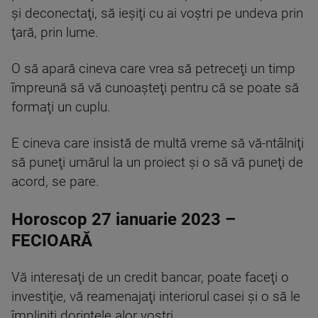
şi deconectaţi, să ieşiţi cu ai voştri pe undeva prin
ţară, prin lume.
O să apară cineva care vrea să petreceţi un timp
împreună să vă cunoaşteţi pentru că se poate să
formaţi un cuplu.
E cineva care insistă de multă vreme să vă-ntâlniţi
să puneţi umărul la un proiect şi o să vă puneţi de
acord, se pare.
Horoscop 27 ianuarie 2023 –
FECIOARĂ
Vă interesaţi de un credit bancar, poate faceţi o
investiţie, vă reamenajaţi interiorul casei şi o să le
împliniţi dorinţele alor voştri.