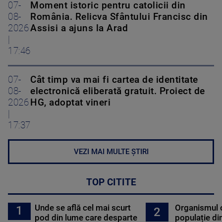
07-
Moment istoric pentru catolicii din
08-
România. Relicva Sfântului Francisc din
2026
Assisi a ajuns la Arad
|
17:46
07-
Cât timp va mai fi cartea de identitate
08-
electronică eliberată gratuit. Proiect de
2026
HG, adoptat vineri
|
17:37
VEZI MAI MULTE ȘTIRI
TOP CITITE
Unde se află cel mai scurt
Organismul 
1
2
pod din lume care desparte
populație di