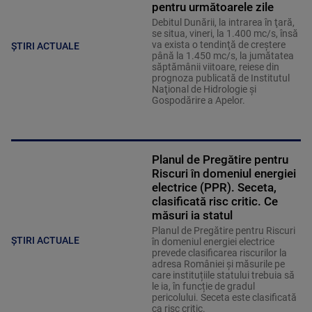
pentru următoarele zile
Debitul Dunării, la intrarea în ţară,
se situa, vineri, la 1.400 mc/s, însă
va exista o tendinţă de creştere
ȘTIRI ACTUALE
până la 1.450 mc/s, la jumătatea
săptămânii viitoare, reiese din
prognoza publicată de Institutul
Naţional de Hidrologie şi
Gospodărire a Apelor.
Planul de Pregătire pentru
Riscuri în domeniul energiei
electrice (PPR). Seceta,
clasificată risc critic. Ce
măsuri ia statul
Planul de Pregătire pentru Riscuri
ȘTIRI ACTUALE
în domeniul energiei electrice
prevede clasificarea riscurilor la
adresa României și măsurile pe
care instituțiile statului trebuia să
le ia, în funcție de gradul
pericolului. Seceta este clasificată
ca risc critic.