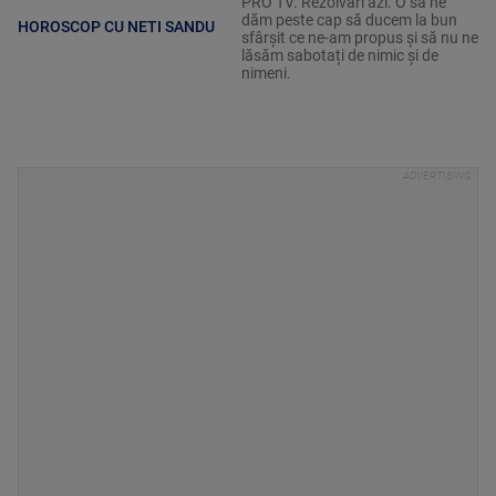
PRO TV. Rezolvări azi. O să ne
dăm peste cap să ducem la bun
HOROSCOP CU NETI SANDU
sfârșit ce ne-am propus și să nu ne
lăsăm sabotați de nimic și de
nimeni.