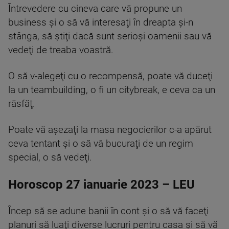
Întrevedere cu cineva care vă propune un
business şi o să vă interesaţi în dreapta şi-n
stânga, să ştiţi dacă sunt serioşi oamenii sau vă
vedeţi de treaba voastră.
O să v-alegeţi cu o recompensă, poate vă duceţi
la un teambuilding, o fi un citybreak, e ceva ca un
răsfăţ.
Poate vă aşezaţi la masa negocierilor c-a apărut
ceva tentant şi o să vă bucuraţi de un regim
special, o să vedeţi.
Horoscop 27 ianuarie 2023 – LEU
Încep să se adune banii în cont şi o să vă faceţi
planuri să luaţi diverse lucruri pentru casa şi să vă