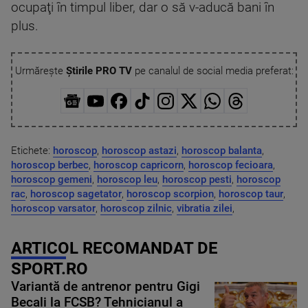
ocupaţi în timpul liber, dar o să v-aducă bani în
plus.
Urmărește
Știrile PRO TV
pe canalul de social media preferat:
Etichete:
horoscop
,
horoscop astazi
,
horoscop balanta
,
horoscop berbec
,
horoscop capricorn
,
horoscop fecioara
,
horoscop gemeni
,
horoscop leu
,
horoscop pesti
,
horoscop
rac
,
horoscop sagetator
,
horoscop scorpion
,
horoscop taur
,
horoscop varsator
,
horoscop zilnic
,
vibratia zilei
,
ARTICOL RECOMANDAT DE
SPORT.RO
Variantă de antrenor pentru Gigi
Becali la FCSB? Tehnicianul a