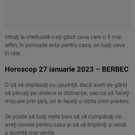
Intraţi la cheltuială c-aţi găsit ceva care o fi mai
ieftin, în perioada asta pentru casa, ori luaţi ceva
în rate.
Horoscop 27 ianuarie 2023 – BERBEC
O să vă deplasaţi cu uşurinţă, dacă aveti de gând
să plecaţi pe undeva la distracţie, sau ca să faceţi
mişcare prin ţară, ori le faceţi o vizita unor prieteni.
Se poate să luaţi nişte bani să vă cumpăraţi ce-
aveţi nevoie pentru casa şi să vă împliniţi şi vouă
o dorinţă mai veche.