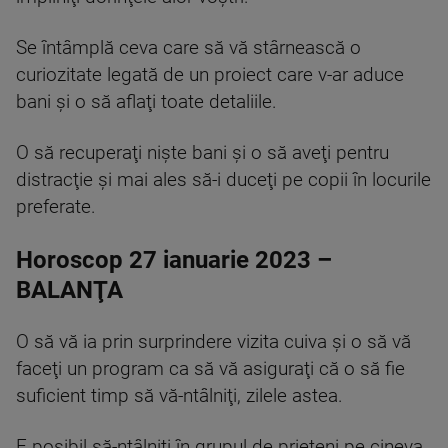
Se întâmplă ceva care să vă stârnească o
curiozitate legată de un proiect care v-ar aduce
bani şi o să aflaţi toate detaliile.
O să recuperaţi nişte bani şi o să aveţi pentru
distracţie şi mai ales să-i duceţi pe copii în locurile
preferate.
Horoscop 27 ianuarie 2023 –
BALANŢA
O să vă ia prin surprindere vizita cuiva şi o să vă
faceţi un program ca să vă asiguraţi că o să fie
suficient timp să vă-ntâlniţi, zilele astea.
E posibil să-ntâlniţi în grupul de prieteni pe cineva