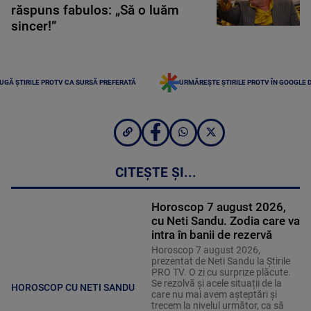
răspuns fabulos: „Să o luăm
sincer!”
UGĂ ȘTIRILE PROTV CA SURSĂ PREFERATĂ
URMĂREȘTE ȘTIRILE PROTV ÎN GOOGLE 
CITEȘTE ȘI...
Horoscop 7 august 2026,
cu Neti Sandu. Zodia care va
intra în banii de rezervă
Horoscop 7 august 2026,
prezentat de Neti Sandu la Știrile
PRO TV. O zi cu surprize plăcute.
Se rezolvă și acele situații de la
HOROSCOP CU NETI SANDU
care nu mai avem așteptări și
trecem la nivelul următor, ca să