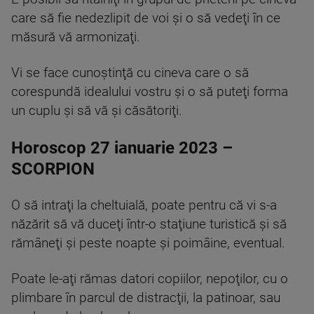
care să fie nedezlipit de voi şi o să vedeţi în ce
măsură vă armonizaţi.
Vi se face cunoştinţă cu cineva care o să
corespundă idealului vostru şi o să puteţi forma
un cuplu şi să vă şi căsătoriţi.
Horoscop 27 ianuarie 2023 –
SCORPION
O să intraţi la cheltuială, poate pentru că vi s-a
năzărit să vă duceţi într-o staţiune turistică şi să
rămâneţi şi peste noapte şi poimâine, eventual.
Poate le-aţi rămas datori copiilor, nepoţilor, cu o
plimbare în parcul de distracţii, la patinoar, sau