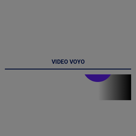
VIDEO VOYO
Stirile PRO TV
Stirile PRO