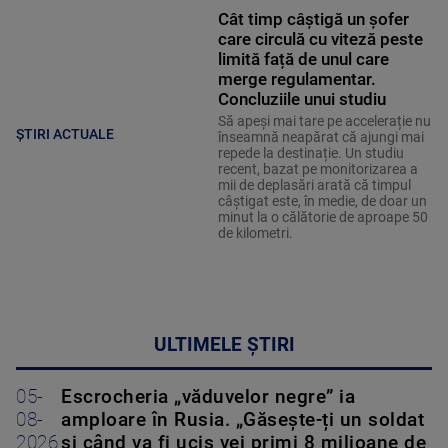
Cât timp câștigă un șofer
care circulă cu viteză peste
limită față de unul care
merge regulamentar.
Concluziile unui studiu
Să apeși mai tare pe accelerație nu
ȘTIRI ACTUALE
înseamnă neapărat că ajungi mai
repede la destinație. Un studiu
recent, bazat pe monitorizarea a
mii de deplasări arată că timpul
câștigat este, în medie, de doar un
minut la o călătorie de aproape 50
de kilometri.
ULTIMELE ȘTIRI
05-
Escrocheria „văduvelor negre” ia
08-
amploare în Rusia. „Găsește-ți un soldat
2026
și când va fi ucis vei primi 8 milioane de