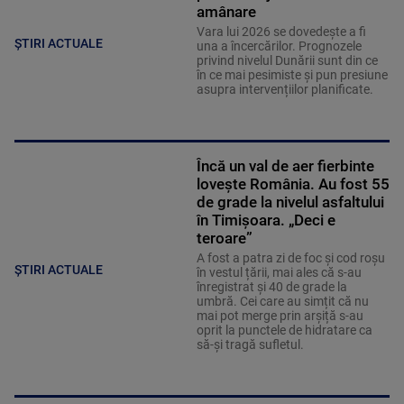
amânare
Vara lui 2026 se dovedește a fi
ȘTIRI ACTUALE
una a încercărilor. Prognozele
privind nivelul Dunării sunt din ce
în ce mai pesimiste și pun presiune
asupra intervențiilor planificate.
Încă un val de aer fierbinte
lovește România. Au fost 55
de grade la nivelul asfaltului
în Timișoara. „Deci e
teroare”
A fost a patra zi de foc și cod roșu
ȘTIRI ACTUALE
în vestul țării, mai ales că s-au
înregistrat și 40 de grade la
umbră. Cei care au simțit că nu
mai pot merge prin arșiță s-au
oprit la punctele de hidratare ca
să-și tragă sufletul.