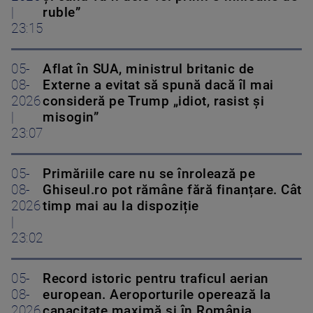
|
ruble”
23:15
05-
Aflat în SUA, ministrul britanic de
08-
Externe a evitat să spună dacă îl mai
2026
consideră pe Trump „idiot, rasist și
|
misogin”
23:07
05-
Primăriile care nu se înrolează pe
08-
Ghiseul.ro pot rămâne fără finanțare. Cât
2026
timp mai au la dispoziție
|
23:02
05-
Record istoric pentru traficul aerian
08-
european. Aeroporturile operează la
2026
capacitate maximă și în România