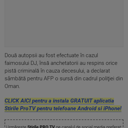
Două autopsii au fost efectuate în cazul
faimosului DJ, însă anchetatorii au respins orice
pistă criminală în cauza decesului, a declarat
sâmbătă pentru AFP o sursă din cadrul poliţiei din
Oman.
CLICK AICI pentru a instala GRATUIT aplicatia
Stirile ProTV pentru telefoane Android si iPhone!
Urmărește
Știrile PRO TV
pe canalul de social media preferat: