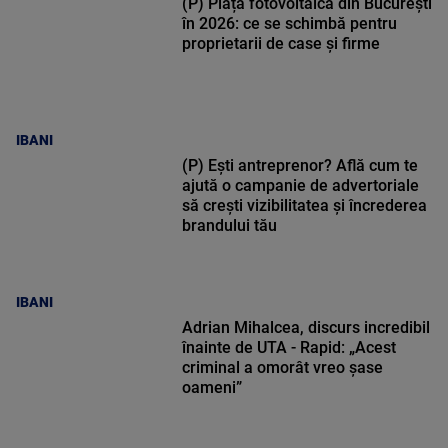
(P) Piața fotovoltaică din București
în 2026: ce se schimbă pentru
proprietarii de case și firme
IBANI
(P) Ești antreprenor? Află cum te
ajută o campanie de advertoriale
să crești vizibilitatea și încrederea
brandului tău
IBANI
Adrian Mihalcea, discurs incredibil
înainte de UTA - Rapid: „Acest
criminal a omorât vreo șase
oameni”