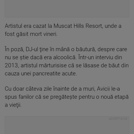
Artistul era cazat la Muscat Hills Resort, unde a
fost găsit mort vineri.
În poză, DJ-ul ţine în mână o băutură, despre care
nu se ştie dacă era alcoolică. Într-un interviu din
2013, artistul mărturisise că se lăsase de băut din
cauza unei pancreatite acute.
Cu doar câteva zile înainte de a muri, Avicii le-a
spus fanilor că se pregăteşte pentru o nouă etapă
a vieţii.