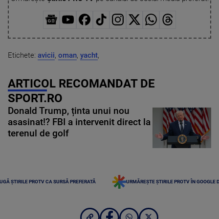
Etichete:
avicii
,
oman
,
yacht
,
ARTICOL RECOMANDAT DE
SPORT.RO
Donald Trump, ținta unui nou
asasinat!? FBI a intervenit direct la
terenul de golf
UGĂ ȘTIRILE PROTV CA SURSĂ PREFERATĂ
URMĂREȘTE ȘTIRILE PROTV ÎN GOOGLE 