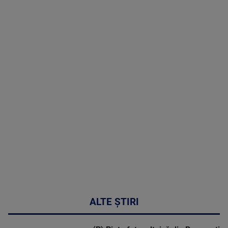
TV # 19.00 -
05 August
2026
MAI
MULTE
DETALII
50:27
ALTE ȘTIRI