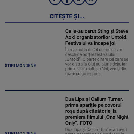
CITEȘTE ȘI...
Ce le-au cerut Sting și Steve
Aoki organizatorilor Untold.
Festivalul va începe joi
În mai puțin de 24 de ore se vor
deschide porțile festivalului
„Untold”. O parte dintre cei care se
vor distra la Cluj au ajuns deja, iar
STIRI MONDENE
printre ei și mulţi străini, veniţi din
toate colțurile lumii.
Dua Lipa și Callum Turner,
prima apariție pe covorul
roșu după căsătorie, la
premiera filmului „One Night
Only”. FOTO
Dua Lipa și Callum Turner au avut
STIRI MONDENE