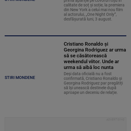
prima apariție pe covorul roșu în
calitate de soț și soție, la premiera
din New York a celui mai nou film
al actorului, „One Night Only”,
desfășurată luni, 3 august.
Cristiano Ronaldo și
Georgina Rodriguez ar urma
să se căsătorească
weekendul viitor. Unde ar
urma să aibă loc nunta
Deși data oficială nu a fost
STIRI MONDENE
confirmată, Cristiano Ronaldo și
Georgina Rodriguez par pregătiți
să își unească destinele după
aproape un deceniu de relație.