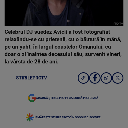
PRO TV
Celebrul DJ suedez Avicii a fost fotografiat
relaxându-se cu prietenii, cu o băutură în mână,
pe un yaht, în largul coastelor Omanului, cu
doar o zi înaintea decesului său, survenit vineri,
la vârsta de 28 de ani.
STIRILEPROTV
ADAUGĂ ȘTIRILE PROTV CA SURSĂ PREFERATĂ
URMĂREȘTE ȘTIRILE PROTV ÎN GOOGLE DISCOVER