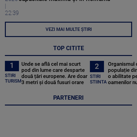
|
22:39
VEZI MAI MULTE ȘTIRI
TOP CITITE
Unde se află cel mai scurt
Organismul 
1
2
pod din lume care desparte
populație di
STIRI
două țări europene. Are doar
o abilitate p
STIRI
TURISM
3 metri și două fusuri orare
oamenilor nu
STIINTA
PARTENERI