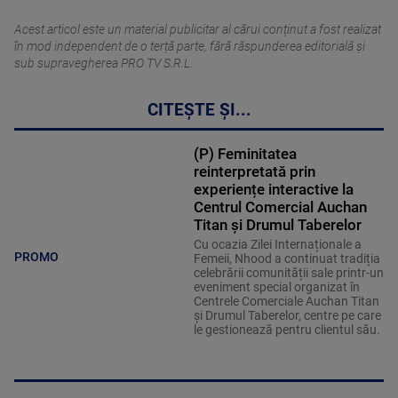
Acest articol este un material publicitar al cărui conținut a fost realizat
în mod independent de o terță parte, fără răspunderea editorială şi
sub supravegherea PRO TV S.R.L.
CITEȘTE ȘI...
(P) Feminitatea
reinterpretată prin
experiențe interactive la
Centrul Comercial Auchan
Titan și Drumul Taberelor
Cu ocazia Zilei Internaționale a
PROMO
Femeii, Nhood a continuat tradiția
celebrării comunității sale printr-un
eveniment special organizat în
Centrele Comerciale Auchan Titan
și Drumul Taberelor, centre pe care
le gestionează pentru clientul său.