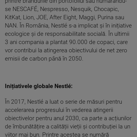
printre brandurile din portofoliul său numărându-
se NESCAFÉ, Nespresso, Nesquik, Chocapic,
KitKat, Lion, JOE, After Eight, Maggi, Purina sau
NAN. În România, Nestlé s-a implicat și în inițiative
ecologice și de responsabilitate socială. În ultimii
3 ani compania a plantat 90.000 de copaci, care
vor contribui la atingerea obiectivului de net zero
emisii de carbon până în 2050.
Inițiativele globale Nestlé:
În 2017, Nestlé a luat o serie de măsuri pentru
accelerarea progresului în vederea atingerii
obiectivelor pentru anul 2030, ca parte a acțiunilor
de îmbunătățire a calității vieții și contribuției la un
viitor mai bun. Printre acestea se numără