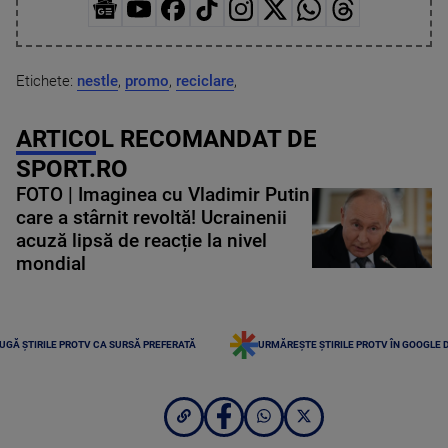
Etichete:
nestle
,
promo
,
reciclare
,
ARTICOL RECOMANDAT DE
SPORT.RO
FOTO | Imaginea cu Vladimir Putin
care a stârnit revoltă! Ucrainenii
acuză lipsă de reacție la nivel
mondial
UGĂ ȘTIRILE PROTV CA SURSĂ PREFERATĂ
URMĂREȘTE ȘTIRILE PROTV ÎN GOOGLE 