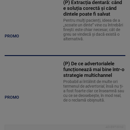
(P) Extracția dentară: când
e soluția corectă și când
dintele poate fi salvat
Pentru mulți pacienți, ideea de a
„scoate un dinte” vine cu întrebări
firești: este chiar necesar, cât de
greu se vindecă și dacă există o
PROMO
alternativă.
(P) De ce advertorialele
funcționează mai bine într-o
strategie multichannel
Probabil ai întâlnit de multe ori
termenul de
advertorial
, însă nu ți-
a fost foarte clar ce înseamnă sau
cu ce se deosebește, în mod real,
PROMO
de o reclamă obișnuită.