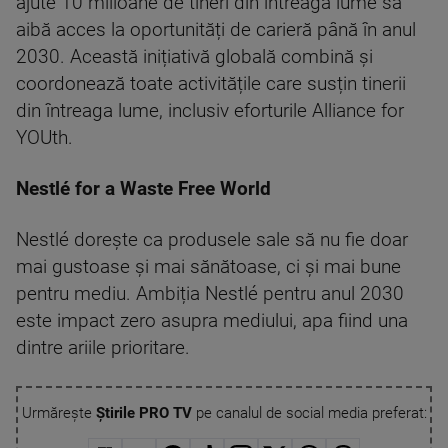
ajute 10 milioane de tineri din întreaga lume să
aibă acces la oportunități de carieră până în anul
2030. Această inițiativă globală combină și
coordonează toate activitățile care susțin tinerii
din întreaga lume, inclusiv eforturile Alliance for
YOUth.
Nestlé for a Waste Free World
Nestlé dorește ca produsele sale să nu fie doar
mai gustoase și mai sănătoase, ci și mai bune
pentru mediu. Ambiția Nestlé pentru anul 2030
este impact zero asupra mediului, apa fiind una
dintre ariile prioritare.
Urmărește
Știrile PRO TV
pe canalul de social media preferat: