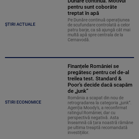
Dunăre continuă. Motivul
pentru sunt coborâte
treptat în apă
Pe Dunăre continuă operațiunea
ȘTIRI ACTUALE
de scufundare controlată a celor
patru barje, ca să ajungă cât mai
multă apă spre centrala de la
Cernavodă.
Finanțele României se
pregătesc pentru cel de-al
treilea test. Standard &
Poor’s decide dacă scapăm
de „junk”
România a scapat din nou de
STIRI ECONOMICE
retrogradarea la categoria „junk”.
Agenția Moody's, a reconfirmat
ratingul României, dar cu
perspectivă negativă. Asta
înseamnă că țara noastră rămâne
pe ultima treaptă recomandată
investițiilor.