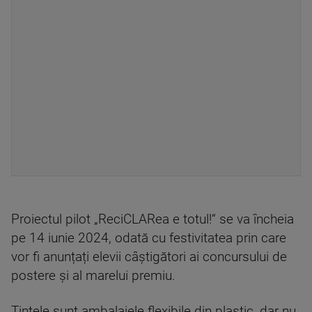
Proiectul pilot „ReciCLARea e totul!“ se va încheia
pe 14 iunie 2024, odată cu festivitatea prin care
vor fi anunțați elevii câștigători ai concursului de
postere și al marelui premiu.
Țintele sunt ambalajele flexibile din plastic, dar nu