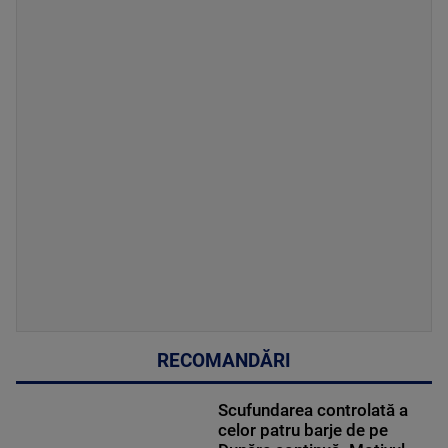
RECOMANDĂRI
Scufundarea controlată a
celor patru barje de pe