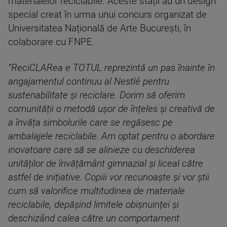
materialelor reciclabile. Aceste stații au un design
special creat în urma unui concurs organizat de
Universitatea Națională de Arte București, în
colaborare cu FNPE.
”ReciCLARea e TOTUL reprezintă un pas înainte în
angajamentul continuu al Nestlé pentru
sustenabilitate și reciclare. Dorim să oferim
comunității o metodă ușor de înțeles și creativă de
a învăța simbolurile care se regăsesc pe
ambalajele reciclabile. Am optat pentru o abordare
inovatoare care să se alinieze cu deschiderea
unităților de învățământ gimnazial și liceal către
astfel de inițiative. Copiii vor recunoaște și vor știi
cum să valorifice multitudinea de materiale
reciclabile, depășind limitele obișnuinței și
deschizând calea către un comportament