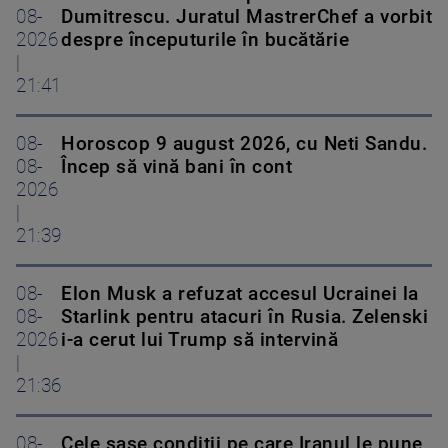
08-
Dumitrescu. Juratul MastrerChef a vorbit
2026
despre începuturile în bucătărie
|
21:41
08-
Horoscop 9 august 2026, cu Neti Sandu.
08-
Încep să vină bani în cont
2026
|
21:39
08-
Elon Musk a refuzat accesul Ucrainei la
08-
Starlink pentru atacuri în Rusia. Zelenski
2026
i-a cerut lui Trump să intervină
|
21:36
08-
Cele șase condiții pe care Iranul le pune