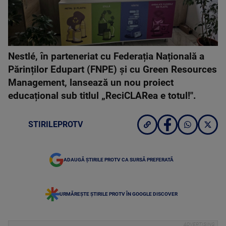
Nestlé, în parteneriat cu Federația Națională a
Părinților Edupart (FNPE) și cu Green Resources
Management, lansează un nou proiect
educațional sub titlul „ReciCLARea e totul!".
STIRILEPROTV
ADAUGĂ ȘTIRILE PROTV CA SURSĂ PREFERATĂ
URMĂREȘTE ȘTIRILE PROTV ÎN GOOGLE DISCOVER