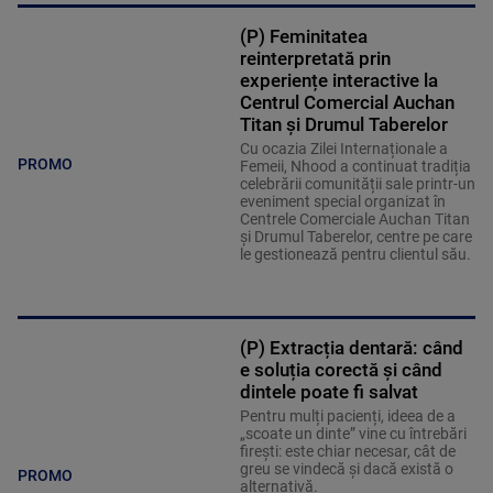
(P) Feminitatea
reinterpretată prin
experiențe interactive la
Centrul Comercial Auchan
Titan și Drumul Taberelor
Cu ocazia Zilei Internaționale a
PROMO
Femeii, Nhood a continuat tradiția
celebrării comunității sale printr-un
eveniment special organizat în
Centrele Comerciale Auchan Titan
și Drumul Taberelor, centre pe care
le gestionează pentru clientul său.
(P) Extracția dentară: când
e soluția corectă și când
dintele poate fi salvat
Pentru mulți pacienți, ideea de a
„scoate un dinte” vine cu întrebări
firești: este chiar necesar, cât de
greu se vindecă și dacă există o
PROMO
alternativă.