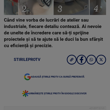
Când vine vorba de lucrări de atelier sau
industriale, fiecare detaliu contează. Ai nevoie
de unelte de încredere care să-ți sprijine
proiectele și să te ajute să le duci la bun sfârșit
cu eficiență și precizie.
STIRILEPROTV
ADAUGĂ ȘTIRILE PROTV CA SURSĂ PREFERATĂ
URMĂREȘTE ȘTIRILE PROTV ÎN GOOGLE DISCOVER