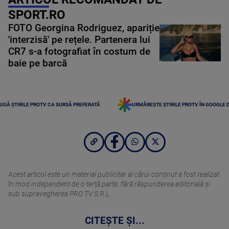
SPORT.RO
FOTO Georgina Rodriguez, apariție
'interzisă' pe rețele. Partenera lui
CR7 s-a fotografiat în costum de
baie pe barcă
UGĂ ȘTIRILE PROTV CA SURSĂ PREFERATĂ
URMĂREȘTE ȘTIRILE PROTV ÎN GOOGLE 
Acest articol este un material publicitar al cărui conținut a fost realizat
în mod independent de o terță parte, fără răspunderea editorială şi
sub supravegherea PRO TV S.R.L.
CITEȘTE ȘI...