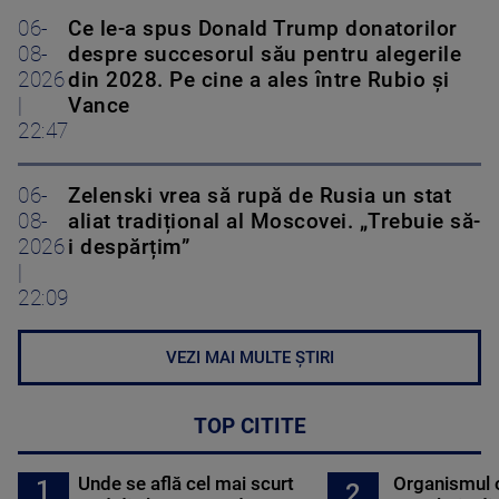
06-
Ce le-a spus Donald Trump donatorilor
08-
despre succesorul său pentru alegerile
2026
din 2028. Pe cine a ales între Rubio și
|
Vance
22:47
06-
Zelenski vrea să rupă de Rusia un stat
08-
aliat tradițional al Moscovei. „Trebuie să-
2026
i despărțim”
|
22:09
VEZI MAI MULTE ȘTIRI
TOP CITITE
Unde se află cel mai scurt
Organismul 
1
2