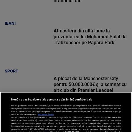
brandului tău
IBANI
Atmosferă din altă lume la
prezentarea lui Mohamed Salah la
Trabzonspor pe Papara Park
SPORT
A plecat de la Manchester City
pentru 50.000.000€ și a semnat cu
alt club din Premier League!
Nouă ne pasă ca datele tale personale să rămână confidențiale
Noi și partenerii noștri
201
stocăm și/sau accesăm informații pe dispozitivul dvs., precum identificatorii cookie
unici pentru prelucrarea datelor cu caracter personal. Puteți accepta sau gestiona alegerile dvs. făcând clic mai jos
sau în orice moment, pe pagina cu politica de confidențialitate. Aceste alegeri vor fi raportate partenerilor noștri și
nu vă vor afecta navigarea.
Mai multe detalii
Noi si partenerii nostri (retelele de socializare si agentiile de publicitate partenere, precum si furnizorii nostri de
SPORT
servicii de date analitice) prelucram date pentru a permite website-ului sa functioneze, pentru a personaliza
continutul si anunturile publicitare afisate in functie de interesele si/sau profilul dvs., pentru a va oferi
functionalitati aferente retelelor de socializare si pentru a analiza traficul pe website. Beneficiati de drepturile
prevazute de art. 15-22 din GDPR in legatura cu prelucrarea datelor cu caracter personal. Aceste drepturi pot fi