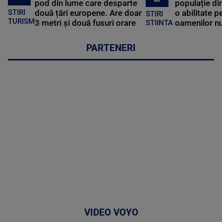
pod din lume care desparte
populație di
STIRI
două țări europene. Are doar
o abilitate p
STIRI
TURISM
3 metri și două fusuri orare
oamenilor nu
STIINTA
PARTENERI
VIDEO VOYO