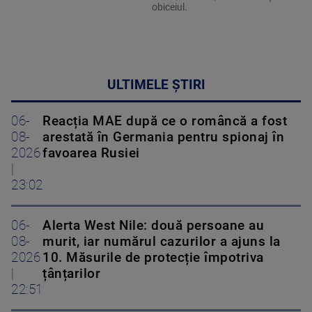
obiceiul.
ULTIMELE ȘTIRI
06-
Reacția MAE după ce o româncă a fost
08-
arestată în Germania pentru spionaj în
2026
favoarea Rusiei
|
23:02
06-
Alerta West Nile: două persoane au
08-
murit, iar numărul cazurilor a ajuns la
2026
10. Măsurile de protecție împotriva
|
țânțarilor
22:51