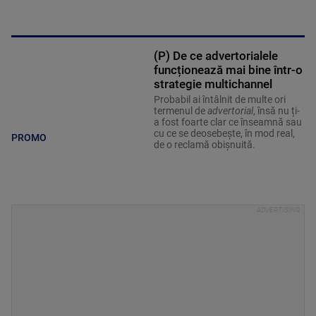
(P) De ce advertorialele
funcționează mai bine într-o
strategie multichannel
Probabil ai întâlnit de multe ori
termenul de
advertorial
, însă nu ți-
a fost foarte clar ce înseamnă sau
cu ce se deosebește, în mod real,
PROMO
de o reclamă obișnuită.