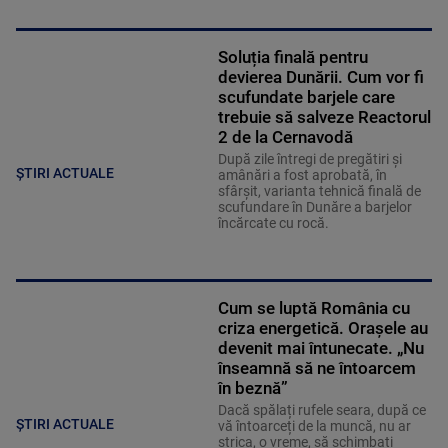
Soluția finală pentru
devierea Dunării. Cum vor fi
scufundate barjele care
trebuie să salveze Reactorul
2 de la Cernavodă
După zile întregi de pregătiri și
ȘTIRI ACTUALE
amânări a fost aprobată, în
sfârșit, varianta tehnică finală de
scufundare în Dunăre a barjelor
încărcate cu rocă.
Cum se luptă România cu
criza energetică. Orașele au
devenit mai întunecate. „Nu
înseamnă să ne întoarcem
în beznă”
Dacă spălați rufele seara, după ce
ȘTIRI ACTUALE
vă întoarceți de la muncă, nu ar
strica, o vreme, să schimbați