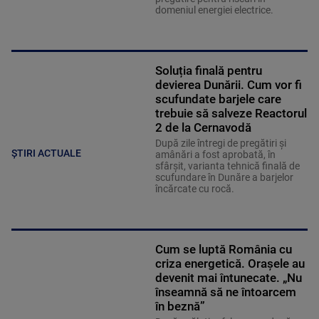
domeniul energiei electrice.
Soluția finală pentru
devierea Dunării. Cum vor fi
scufundate barjele care
trebuie să salveze Reactorul
2 de la Cernavodă
După zile întregi de pregătiri și
ȘTIRI ACTUALE
amânări a fost aprobată, în
sfârșit, varianta tehnică finală de
scufundare în Dunăre a barjelor
încărcate cu rocă.
Cum se luptă România cu
criza energetică. Orașele au
devenit mai întunecate. „Nu
înseamnă să ne întoarcem
în beznă”