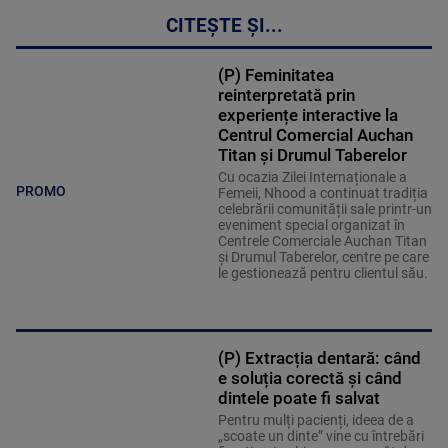
CITEȘTE ȘI...
(P) Feminitatea
reinterpretată prin
experiențe interactive la
Centrul Comercial Auchan
Titan și Drumul Taberelor
Cu ocazia Zilei Internaționale a
PROMO
Femeii, Nhood a continuat tradiția
celebrării comunității sale printr-un
eveniment special organizat în
Centrele Comerciale Auchan Titan
și Drumul Taberelor, centre pe care
le gestionează pentru clientul său.
(P) Extracția dentară: când
e soluția corectă și când
dintele poate fi salvat
Pentru mulți pacienți, ideea de a
„scoate un dinte” vine cu întrebări