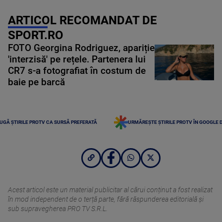
ARTICOL RECOMANDAT DE
SPORT.RO
FOTO Georgina Rodriguez, apariție
'interzisă' pe rețele. Partenera lui
CR7 s-a fotografiat în costum de
baie pe barcă
UGĂ ȘTIRILE PROTV CA SURSĂ PREFERATĂ
URMĂREȘTE ȘTIRILE PROTV ÎN GOOGLE 
Acest articol este un material publicitar al cărui conținut a fost realizat
în mod independent de o terță parte, fără răspunderea editorială şi
sub supravegherea PRO TV S.R.L.