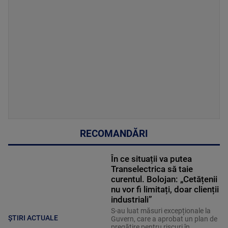
RECOMANDĂRI
În ce situații va putea
Transelectrica să taie
curentul. Bolojan: „Cetățenii
nu vor fi limitați, doar clienții
industriali”
S-au luat măsuri excepționale la
ȘTIRI ACTUALE
Guvern, care a aprobat un plan de
pregătire pentru riscuri în