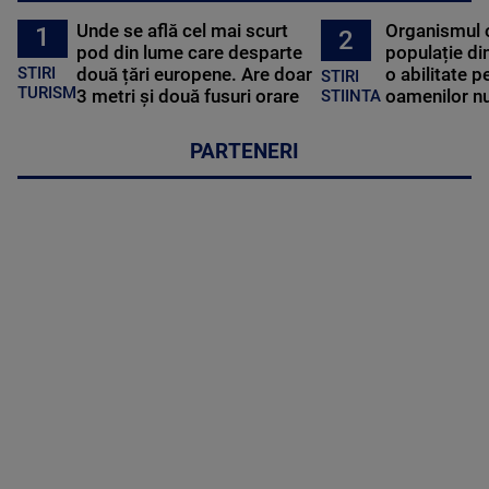
Unde se află cel mai scurt
Organismul 
1
2
pod din lume care desparte
populație di
STIRI
două țări europene. Are doar
o abilitate p
STIRI
TURISM
3 metri și două fusuri orare
oamenilor nu
STIINTA
PARTENERI