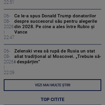
22:51
06-
Ce le-a spus Donald Trump donatorilor
08-
despre succesorul său pentru alegerile
2026
din 2028. Pe cine a ales între Rubio și
|
Vance
22:47
06-
Zelenski vrea să rupă de Rusia un stat
08-
aliat tradițional al Moscovei. „Trebuie să-
2026
i despărțim”
|
22:09
VEZI MAI MULTE ȘTIRI
TOP CITITE