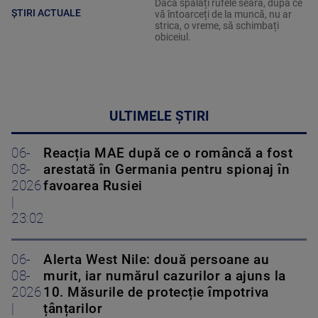
Dacă spălați rufele seara, după ce
ȘTIRI ACTUALE
vă întoarceți de la muncă, nu ar
strica, o vreme, să schimbați
obiceiul.
ULTIMELE ȘTIRI
06-
Reacția MAE după ce o româncă a fost
08-
arestată în Germania pentru spionaj în
2026
favoarea Rusiei
|
23:02
06-
Alerta West Nile: două persoane au
08-
murit, iar numărul cazurilor a ajuns la
2026
10. Măsurile de protecție împotriva
|
țânțarilor