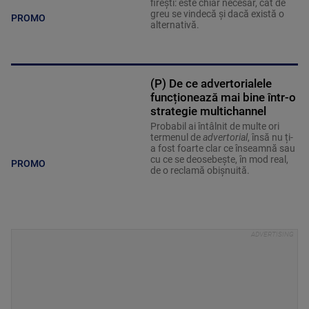
firești: este chiar necesar, cât de
greu se vindecă și dacă există o
PROMO
alternativă.
(P) De ce advertorialele
funcționează mai bine într-o
strategie multichannel
Probabil ai întâlnit de multe ori
termenul de
advertorial
, însă nu ți-
a fost foarte clar ce înseamnă sau
cu ce se deosebește, în mod real,
PROMO
de o reclamă obișnuită.