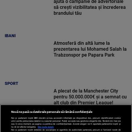
ajută o campanie de advertoriale
să crești vizibilitatea și încrederea
brandului tău
IBANI
Atmosferă din altă lume la
prezentarea lui Mohamed Salah la
Trabzonspor pe Papara Park
SPORT
A plecat de la Manchester City
pentru 50.000.000€ și a semnat cu
alt club din Premier League!
Nouă ne pasă ca datele tale personale să rămână confidențiale
Noi și partenerii noștri
201
stocăm și/sau accesăm informații pe dispozitivul dvs., precum identificatorii cookie
unici pentru prelucrarea datelor cu caracter personal. Puteți accepta sau gestiona alegerile dvs. făcând clic mai jos
sau în orice moment, pe pagina cu politica de confidențialitate. Aceste alegeri vor fi raportate partenerilor noștri și
nu vă vor afecta navigarea.
Mai multe detalii
Noi si partenerii nostri (retelele de socializare si agentiile de publicitate partenere, precum si furnizorii nostri de
SPORT