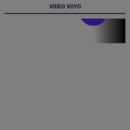
VIDEO VOYO
Stirile PRO TV
Stirile PRO
TV # 19.00 -
06 August
2026
MAI
MULTE
DETALII