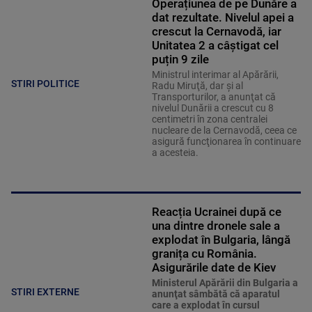
Operațiunea de pe Dunăre a
dat rezultate. Nivelul apei a
crescut la Cernavodă, iar
Unitatea 2 a câștigat cel
puțin 9 zile
Ministrul interimar al Apărării,
STIRI POLITICE
Radu Miruţă, dar şi al
Transporturilor, a anunţat că
nivelul Dunării a crescut cu 8
centimetri în zona centralei
nucleare de la Cernavodă, ceea ce
asigură funcţionarea în continuare
a acesteia.
Reacția Ucrainei după ce
una dintre dronele sale a
explodat în Bulgaria, lângă
granița cu România.
Asigurările date de Kiev
Ministerul Apărării din Bulgaria a
STIRI EXTERNE
anunţat sâmbătă că aparatul
care a explodat în cursul