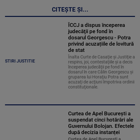
CITEȘTE ȘI...
ÎCCJ a dispus începerea
judecăţii pe fond în
dosarul Georgescu - Potra
privind acuzațiile de lovitură
de stat
Înalta Curte de Casaţie şi Justiţie a
STIRI JUSTITIE
respins, joi, contestaţiile şi a decis
începerea judecăţii pe fond în
dosarul în care Călin Georgescu şi
gruparea lui Horaţiu Potra sunt
acuzaţi de acţiuni împotriva ordinii
constituţionale.
Curtea de Apel București a
suspendat cinci hotărâri ale
Guvernului Bolojan. Efectele
după decizia instanței
Curtea de Apel Bucureşti a