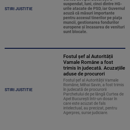
suspendat, luni, cinci dintre HG-
urile atacate de PSD, iar Guvernul
STIRI JUSTITIE
acuză că măsuri importante
pentru accesul tinerilor pe piaţa
muncii, gestionarea fondurilor
europene şi încasarea de venituri
sunt blocate.
Fostul șef al Autorității
Vamale Române a fost
trimis în judecată. Acuzațiile
aduse de procurori
Fostul șef al Autorității Vamale
Române, Mihai Savin, a fost trimis
în judecată de procurorii
STIRI JUSTITIE
Parchetului de pe lângă Curtea de
Apel București într-un dosar în
care este acuzat de fals
intelectual, au precizat, pentru
Agerpres, surse judiciare.