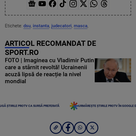
Etichete:
dsu
,
instanta
,
judecatori
,
masca
,
ARTICOL RECOMANDAT DE
SPORT.RO
FOTO | Imaginea cu Vladimir Putin
care a stârnit revoltă! Ucrainenii
acuză lipsă de reacție la nivel
mondial
UGĂ ȘTIRILE PROTV CA SURSĂ PREFERATĂ
URMĂREȘTE ȘTIRILE PROTV ÎN GOOGLE 