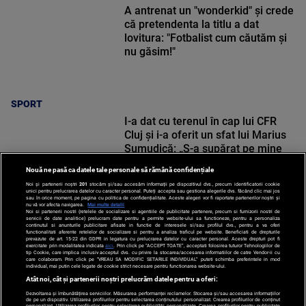
A antrenat un "wonderkid" și crede
că pretendenta la titlu a dat
lovitura: "Fotbalist cum căutăm și
nu găsim!"
SPORT
I-a dat cu terenul în cap lui CFR
Cluj și i-a oferit un sfat lui Marius
Șumudică: „S-a supărat pe mine
când i-am zis”
Nouă ne pasă ca datele tale personale să rămână confidențiale
Noi și partenerii noștri
201
stocăm și/sau accesăm informații pe dispozitivul dvs., precum identificatorii cookie
unici pentru prelucrarea datelor cu caracter personal. Puteți accepta sau gestiona alegerile dvs. făcând clic mai jos
sau în orice moment, pe pagina cu politica de confidențialitate. Aceste alegeri vor fi raportate partenerilor noștri și
nu vă vor afecta navigarea.
Mai multe detalii
Noi si partenerii nostri (retelele de socializare si agentiile de publicitate partenere, precum si furnizorii nostri de
SPORT
servicii de date analitice) prelucram date pentru a permite website-ului sa functioneze, pentru a personaliza
continutul si anunturile publicitare afisate in functie de interesele si/sau profilul dvs., pentru a va oferi
functionalitati aferente retelelor de socializare si pentru a analiza traficul pe website. Beneficiati de drepturile
prevazute de art. 15-22 din GDPR in legatura cu prelucrarea datelor cu caracter personal. Aceste drepturi pot fi
exercitate prin modalitatea indicata
aici
. Prin click pe “ACCEPT TOATE”, acceptati folosirea tuturor Tehnologiilor de
tip Cookie, care implica inclusiv acceptul dvs. cu privire la stocarea/accesarea informatiilor de catre Vendor-ii cu
care colaboram. Prin click pe “VREAU SA MODIFIC SETARILE INDIVIDUAL” puteti schimba preferintele in mod
individual, mai putin cele legate de cookie strict necesare pentru functionarea website-ului.
Atât noi, cât și partenerii noștri prelucrăm datele pentru a oferi:
Dezvoltarea și îmbunătățirea serviciilor. Măsurarea performanței reclamelor. Stocarea și/sau accesarea informațiilor
de pe un dispozitiv. Utilizarea profilurilor pentru selectarea conținutului personalizat. Crearea profilurilor de conținut
personalizat. Utilizarea profilurilor pentru selectarea publicității personalizate. Crearea profilurilor pentru publicitate