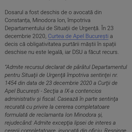
Dosarul a fost deschis de o avocată din
Constanța, Minodora Ion, împotriva
Departamentului de Situații de Urgență. În 23
decembrie 2020,
Curtea de Apel București
a
decis că obligativitatea purtării măștii în spații
deschise nu este legală, iar DSU a făcut recurs.
”Admite recursul declarat de pârâtul Departamentul
pentru Situaţii de Urgenţă împotriva sentinţei nr.
1454 din data de 23 decembrie 2020 a Curţii de
Apel Bucureşti - Secţia a IX-a contencios
administrativ şi fiscal. Casează în parte sentinţa
recurată cu privire la cererea completatoare
formulată de reclamanta Ion Minodora şi,
rejudecând: Admite excepţia lipsei de interes a
cererii completatoare, invocată din oficiu. Respinge