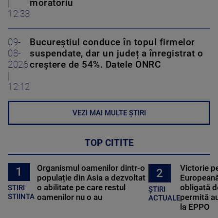
|
moratoriu
12:33
09-
Bucureștiul conduce în topul firmelor
08-
suspendate, dar un județ a înregistrat o
2026
creștere de 54%. Datele ONRC
|
12:12
VEZI MAI MULTE ȘTIRI
TOP CITITE
Organismul oamenilor dintr-o
Victorie p
1
2
populație din Asia a dezvoltat
Europeană
o abilitate pe care restul
obligată d
STIRI
ȘTIRI
oamenilor nu o au
permită au
STIINTA
ACTUALE
la EPPO