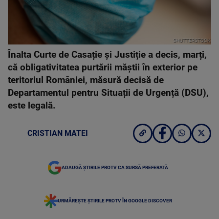
SHUTTERSTOCK
Înalta Curte de Casație și Justiție a decis, marți,
că obligativitatea purtării măștii în exterior pe
teritoriul României, măsură decisă de
Departamentul pentru Situații de Urgență (DSU),
este legală.
CRISTIAN MATEI
ADAUGĂ ȘTIRILE PROTV CA SURSĂ PREFERATĂ
URMĂREȘTE ȘTIRILE PROTV ÎN GOOGLE DISCOVER