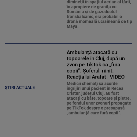
dimineţii în spaţiul aerian al ţării,
în apropiere de graniţa cu
România şi de gazoductul
transbalcanic, era probabil o
dronă momeală ucraineană de tip
Maya.
Ambulanță atacată cu
topoarele în Cluj, după un
zvon pe TikTok că „fură
copii”. Șoferul, rănit.
Reacția lui Arafat | VIDEO
Medicii chemaţi să acorde
ȘTIRI ACTUALE
îngrijiri unui pacient în Recea
Cristur, judeţul Cluj, au fost
atacaţi cu bâte, topoare şi pietre,
pe fondul unor zvonuri propagate
pe TikTok despre o presupusă
„ambulanţă care fură copii”.