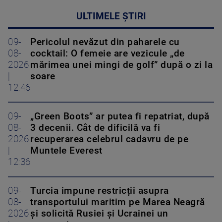
ULTIMELE ȘTIRI
09-
Pericolul nevăzut din paharele cu
08-
cocktail: O femeie are vezicule „de
2026
mărimea unei mingi de golf” după o zi la
|
soare
12:46
09-
„Green Boots” ar putea fi repatriat, după
08-
3 decenii. Cât de dificilă va fi
2026
recuperarea celebrul cadavru de pe
|
Muntele Everest
12:36
09-
Turcia impune restricții asupra
08-
transportului maritim pe Marea Neagră
2026
și solicită Rusiei și Ucrainei un