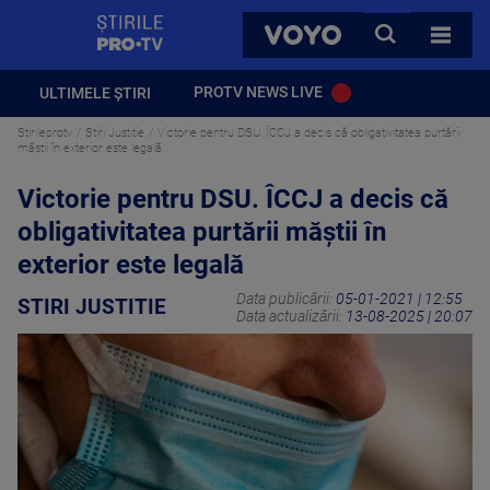
StirilePROTV
CAUTA
VOYO
TOATE 
PROTV NEWS LIVE
ULTIMELE ȘTIRI
Stirileprotv
Stiri Justitie
Victorie pentru DSU. ÎCCJ a decis că obligativitatea purtării
măștii în exterior este legală
Victorie pentru DSU. ÎCCJ a decis că
obligativitatea purtării măștii în
exterior este legală
Data publicării:
05-01-2021 | 12:55
STIRI JUSTITIE
Data actualizării:
13-08-2025 | 20:07