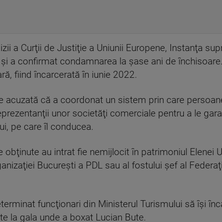
cizii a Curţii de Justiţie a Uniunii Europene, Instanţa s
i a confirmat condamnarea la şase ani de închisoare. E
ară, fiind încarcerată în iunie 2022.
e acuzată că a coordonat un sistem prin care persoane
eprezentanţii unor societăţi comerciale pentru a le garan
ui, pe care îl conducea.
bţinute au intrat fie nemijlocit în patrimoniul Elenei U
 Organizaţiei Bucureşti a PDL sau al fostului şef al Fede
minat funcţionari din Ministerul Turismului să îşi încalc
tate la gala unde a boxat Lucian Bute.