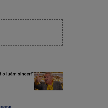
ă o luăm sincer!”
DISCOVER