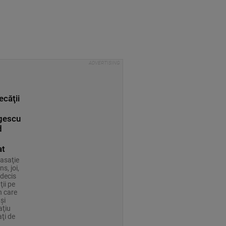
s
ecăţii
gescu
d
at
Casaţie
ns, joi,
 decis
ii pe
n care
şi
aţiu
ţi de
a