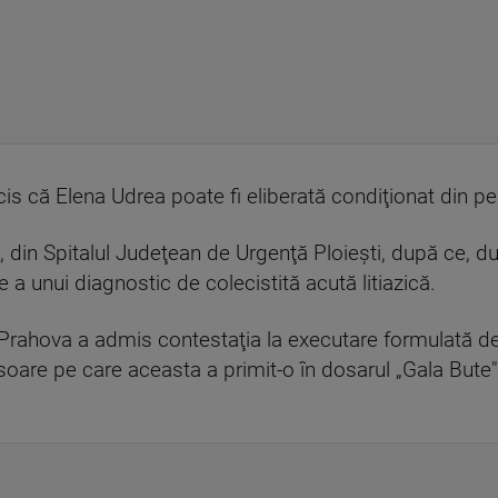
cis că Elena Udrea poate fi eliberată condiţionat din pe
, din Spitalul Judeţean de Urgenţă Ploieşti, după ce, d
e a unui diagnostic de colecistită acută litiazică.
lul Prahova a admis contestaţia la executare formulată 
oare pe care aceasta a primit-o în dosarul „Gala Bute