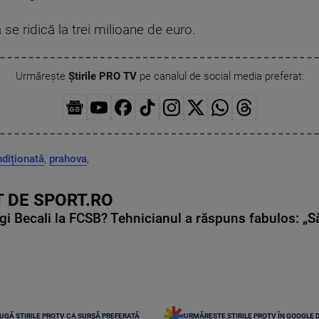
 se ridică la trei milioane de euro.
Urmărește
Știrile PRO TV
pe canalul de social media preferat:
ndiționată
,
prahova
,
 DE SPORT.RO
gi Becali la FCSB? Tehnicianul a răspuns fabulos: „S
UGĂ ȘTIRILE PROTV CA SURSĂ PREFERATĂ
URMĂREȘTE ȘTIRILE PROTV ÎN GOOGLE 