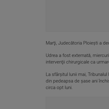
Marţi, Judecătoria Ploieşti a de
Udrea a fost externată, miercuri
intervenţii chirurgicale ca urmar
La sfârşitul lunii mai, Tribuna
din pedeapsa de şase ani închis
circa opt luni.