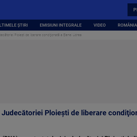
P
LTIMELE ȘTIRI
EMISIUNI INTEGRALE
VIDEO
ROMÂNIA,
cătoriei Ploiești de liberare condiţionată a Elenei Udrea
Judecătoriei Ploiești de liberare condiţio