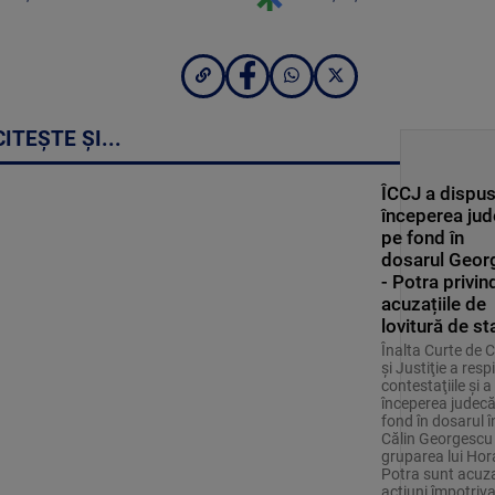
CITEȘTE ȘI...
ÎCCJ a dispu
începerea jud
pe fond în
dosarul Geor
- Potra privin
acuzațiile de
lovitură de st
Înalta Curte de 
şi Justiţie a respi
contestaţiile şi a
începerea judecăţ
fond în dosarul î
Călin Georgescu 
gruparea lui Hor
Potra sunt acuza
acţiuni împotriv