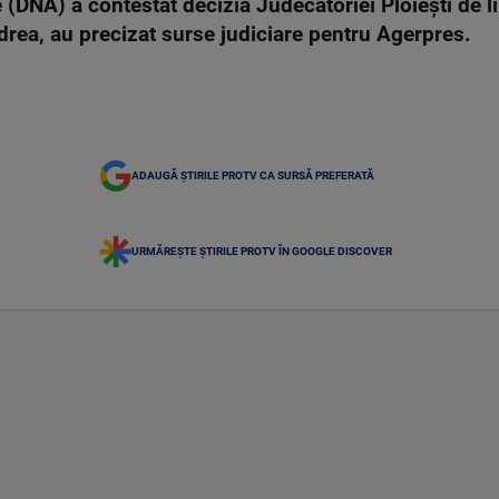
 (DNA) a contestat decizia Judecătoriei Ploieşti de l
drea, au precizat surse judiciare pentru Agerpres.
ADAUGĂ ȘTIRILE PROTV CA SURSĂ PREFERATĂ
URMĂREȘTE ȘTIRILE PROTV ÎN GOOGLE DISCOVER