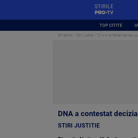
StirilePROTV
TOP CITITE
U
Stirileprotv
Stiri Justitie
DNA a contestat decizia Jude
DNA a contestat decizia 
STIRI JUSTITIE