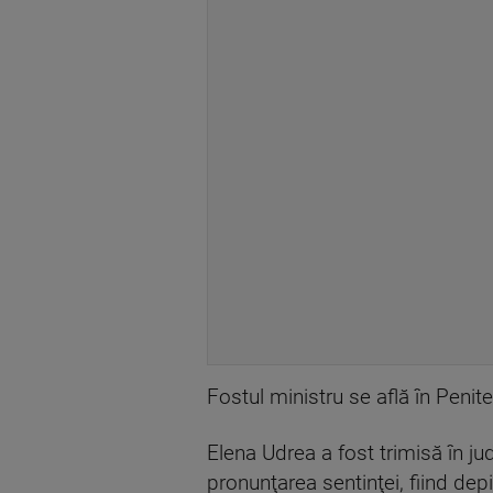
Fostul ministru se află în Penit
Elena Udrea a fost trimisă în ju
pronunţarea sentinţei, fiind dep