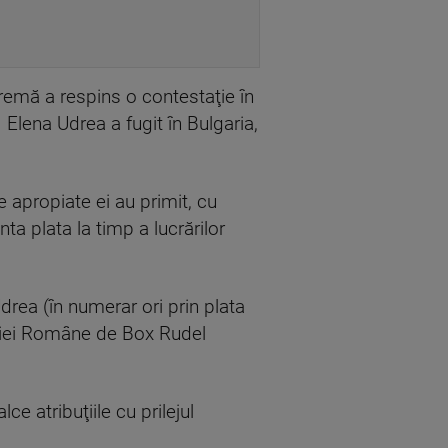
upremă a respins o contestaţie în
lena Udrea a fugit în Bulgaria,
 apropiate ei au primit, cu
ta plata la timp a lucrărilor
drea (în numerar ori prin plata
raţiei Române de Box Rudel
e atribuţiile cu prilejul