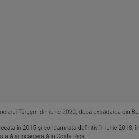
enciarul Târgşor din iunie 2022, după extrădarea din Bul
decată în 2015 şi condamnată definitiv în iunie 2018, în
istată şi încarcerată în Costa Rica.