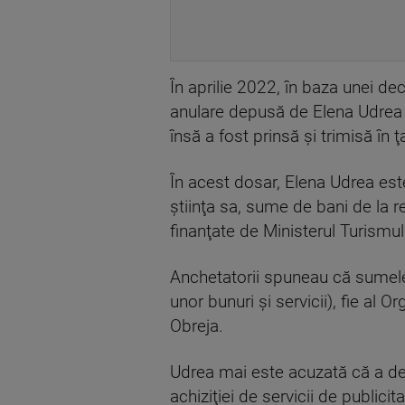
În aprilie 2022, în baza unei de
anulare depusă de Elena Udrea ş
însă a fost prinsă şi trimisă în ţ
În acest dosar, Elena Udrea est
ştiinţa sa, sume de bani de la r
finanţate de Ministerul Turismul
Anchetatorii spuneau că sumele o
unor bunuri şi servicii), fie al
Obreja.
Udrea mai este acuzată că a deter
achiziţiei de servicii de publici