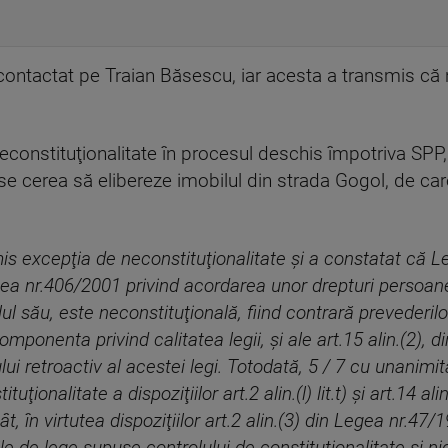
-a contactat pe Traian Băsescu, iar acesta a transmis 
econstituţionalitate în procesul deschis împotriva SPP,
 se cerea să elibereze imobilul din strada Gogol, de care
is excepţia de neconstituţionalitate şi a constatat că 
egea nr.406/2001 privind acordarea unor drepturi persoan
l său, este neconstituţională, fiind contrară prevederilor
 componenta privind calitatea legii, şi ale art.15 alin.(2), d
lui retroactiv al acestei legi. Totodată, 5 / 7 cu unanimit
uţionalitate a dispoziţiilor art.2 alin.(l) lit.t) şi art.14 a
ât, în virtutea dispoziţiilor art.2 alin.(3) din Legea nr.4