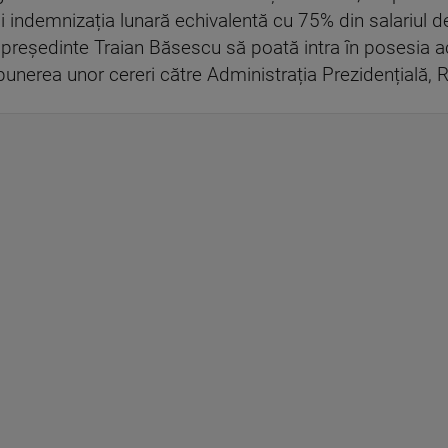
 și indemnizația lunară echivalentă cu 75% din salariul d
l președinte Traian Băsescu să poată intra în posesia ac
nerea unor cereri către Administrația Prezidențială, 