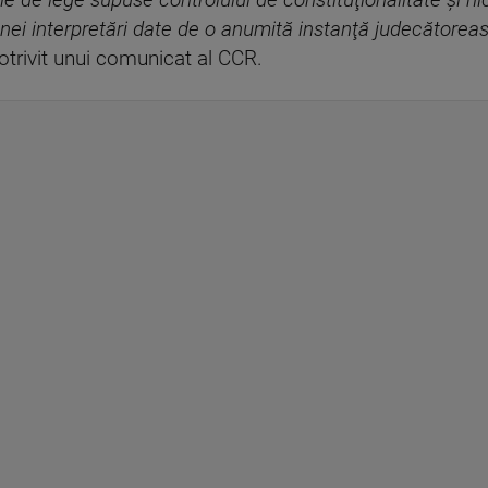
le de lege supuse controlului de constituţionalitate şi 
nei interpretări date de o anumită instanţă judecătoreasc
potrivit unui comunicat al CCR.