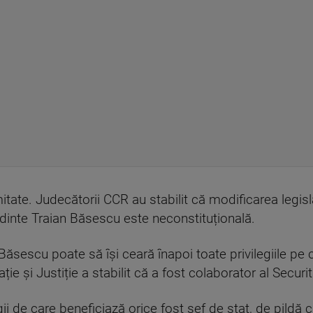
itate. Judecătorii CCR au stabilit că modificarea legisla
edinte Traian Băsescu este neconstituțională.
Băsescu poate să își ceară înapoi toate privilegiile pe 
ie și Justiție a stabilit că a fost colaborator al Securită
ii de care beneficiază orice fost șef de stat, de pildă