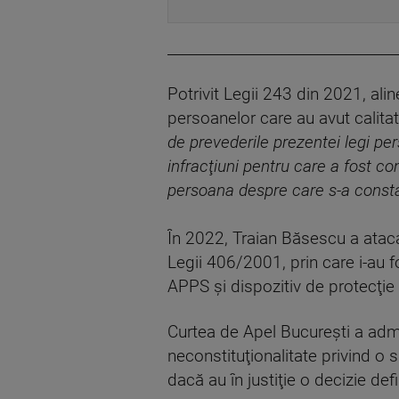
________________________________
Potrivit Legii 243 din 2021, ali
persoanelor care au avut calita
de prevederile prezentei legi per
infracţiuni pentru care a fost c
persoana despre care s-a constata
În 2022, Traian Băsescu a atacat
Legii 406/2001, prin care i-au fo
APPS şi dispozitiv de protecţie 
Curtea de Apel Bucureşti a adm
neconstituţionalitate privind o 
dacă au în justiţie o decizie de