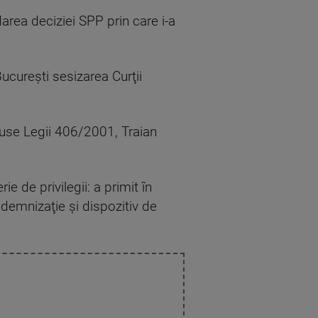
area deciziei SPP prin care i-a
ucureşti sesizarea Curţii
duse Legii 406/2001, Traian
e de privilegii: a primit în
ndemnizaţie şi dispozitiv de