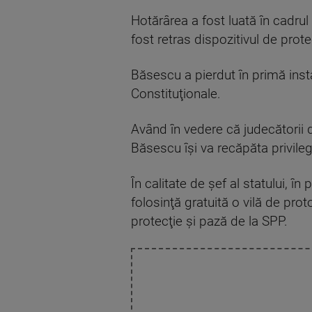
Hotărârea a fost luată în cadrul
fost retras dispozitivul de prote
Băsescu a pierdut în primă insta
Constituţionale.
Având în vedere că judecătorii 
Băsescu îşi va recăpăta privilegi
În calitate de şef al statului, î
folosinţă gratuită o vilă de pro
protecţie şi pază de la SPP.