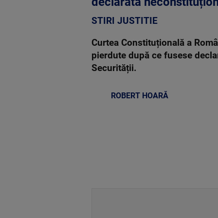
declarată neconstituțio
STIRI JUSTITIE
Curtea Constituțională a Român
pierdute după ce fusese declara
Securității.
ROBERT HOARĂ