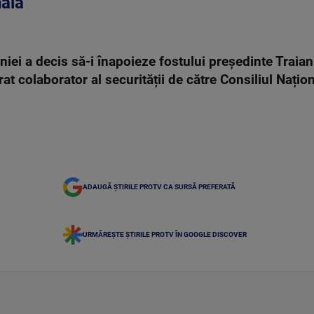
nală
iei a decis să-i înapoieze fostului președinte Traian
t colaborator al securității de către Consiliul Națio
ADAUGĂ ȘTIRILE PROTV CA SURSĂ PREFERATĂ
URMĂREȘTE ȘTIRILE PROTV ÎN GOOGLE DISCOVER