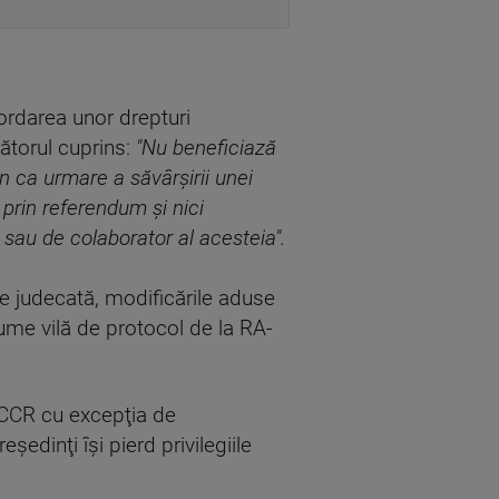
cordarea unor drepturi
ătorul cuprins:
"Nu beneficiază
ân ca urmare a săvârşirii unei
 prin referendum şi nici
 sau de colaborator al acesteia".
de judecată, modificările aduse
anume vilă de protocol de la RA-
 CCR cu excepţia de
edinţi îşi pierd privilegiile