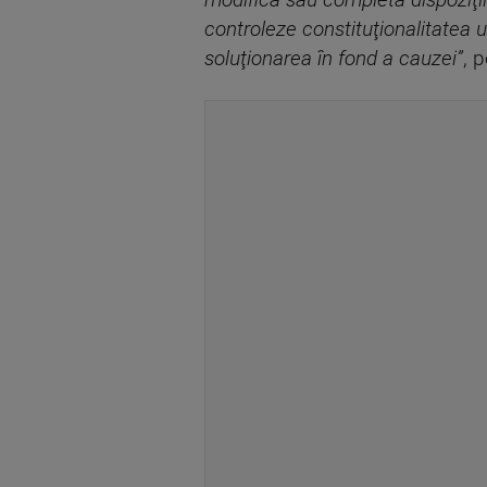
modifica sau completa dispoziţii
controleze constituţionalitatea u
soluţionarea în fond a cauzei”
, 