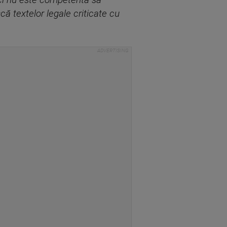
nici nu este competentă să
ă textelor legale criticate cu