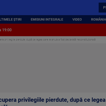
P
LTIMELE ȘTIRI
EMISIUNI INTEGRALE
VIDEO
ROMÂNIA,
a 19:00
ra privilegiile pierdute, după ce legea care le anula a fost declarată neconstituțională
cupera privilegiile pierdute, după ce legea