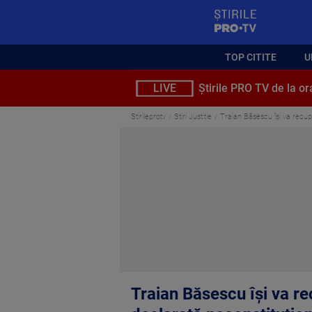
StirilePROTV
TOP CITITE
U
LIVE
Știrile PRO TV de la or
Stirileprotv
Stiri Justitie
Traian Băsescu își va recupe
Traian Băsescu își va re