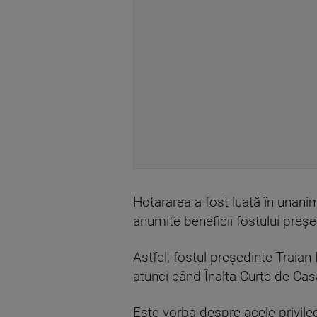
Hotararea a fost luată în unanim
anumite beneficii fostului preș
Astfel, fostul președinte Traian 
atunci când Înalta Curte de Casaț
Este vorba despre acele privileg