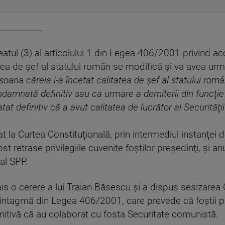
___________
neatul (3) al articolului 1 din Legea 406/2001 privind a
tea de şef al statului român se modifică şi va avea urm
soana căreia i-a încetat calitatea de şef al statului rom
ondamnată definitiv sau ca urmare a demiterii din funcţie
t definitiv că a avut calitatea de lucrător al Securităţii
 la Curtea Constituţională, prin intermediul instanţei 
st retrase privilegiile cuvenite foştilor preşedinţi, şi 
al SPP.
is o cerere a lui Traian Băsescu şi a dispus sesizarea
sintagmă din Legea 406/2001, care prevede că foştii preş
finitivă că au colaborat cu fosta Securitate comunistă.