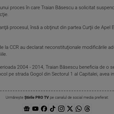
 unui proces în care Traian Băsescu a solicitat suspend
cţie.
nţă procesul, însă a obţinut din partea Curţii de Apel B
de la CCR au declarat neconstituţionale modificările a
ile.
n perioada 2004 - 2014, Traian Băsescu beneficia de o seri
tocol pe strada Gogol din Sectorul 1 al Capitalei, avea i
Urmărește
Știrile PRO TV
pe canalul de social media preferat: