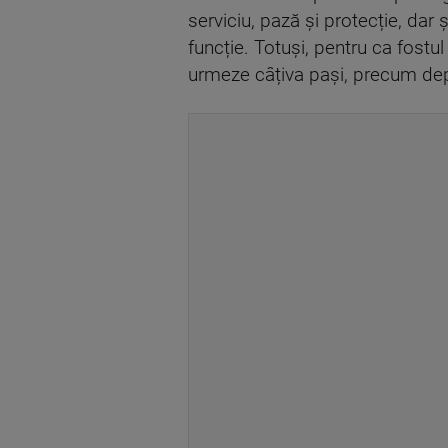
serviciu, pază și protecție, dar
funcție. Totuși, pentru ca fostu
urmeze câțiva pași, precum depu