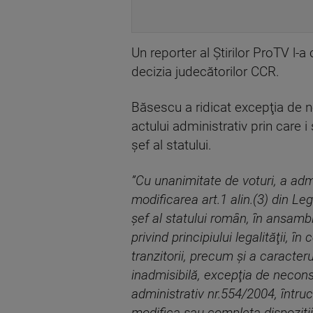
Un reporter al Știrilor ProTV l
decizia judecătorilor CCR.
Băsescu a ridicat excepţia de n
actului administrativ prin care i
şef al statului.
”Cu unanimitate de voturi, a adm
modificarea art.1 alin.(3) din L
şef al statului român, în ansamblu
privind principiului legalităţii, în
tranzitorii, precum şi a caracteru
inadmisibilă, excepţia de neconstit
administrativ nr.554/2004, întruc