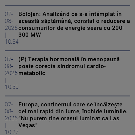
07-
Bolojan: Analizând ce s-a întâmplat în
08-
această săptămână, constat o reducere a
2026
consumurilor de energie seara cu 200-
|
300 MW
10:34
07-
(P) Terapia hormonală în menopauză
08-
poate corecta sindromul cardio-
2026
metabolic
|
10:30
07-
Europa, continentul care se încălzește
08-
cel mai rapid din lume, închide luminile.
2026
”Nu putem ține orașul luminat ca Las
|
Vegas”
10:27