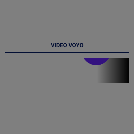
VIDEO VOYO
Doctor de
bine
(P) Terapia
hormonală în