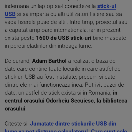
indemana un laptop sa-l conecteze la
stick-ul
USB
si sa imparta cu alti utilizatori fisiere sau sa
vada fiserele puse de altii. Intre timp, proiectul sau
a capatat amploare internationala, iar in prezent
exista peste
1600 de USB stick-uri
bine mascate
in peretii cladirilor din intreaga lume.
De curand,
Adam Barthol
a realizat o baza de
date care contine toate locurile in care astfel de
stick-uri USB au fost instalate, precum si cate
dintre ele mai functioneaza inca. Potrivit bazei de
date, un astfel de stick exista si in Romania,
i
n
centrul orasului Odorheiu Secuiesc, la biblioteca
orasului
.
Citeste si:
Jumatate dintre stickurile USB din
lume va pot distruge calculatorul. Care sunt cele