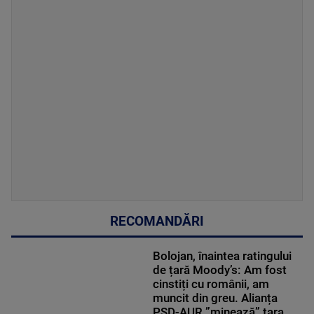
RECOMANDĂRI
Bolojan, înaintea ratingului
de țară Moody’s: Am fost
cinstiți cu românii, am
muncit din greu. Alianța
PSD-AUR ”minează” țara