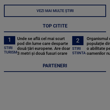
VEZI MAI MULTE ȘTIRI
TOP CITITE
Unde se află cel mai scurt
Organismul 
1
2
pod din lume care desparte
populație di
STIRI
două țări europene. Are doar
o abilitate p
STIRI
TURISM
3 metri și două fusuri orare
oamenilor nu
STIINTA
PARTENERI