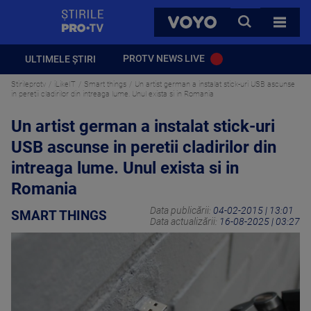
StirilePROTV
CAUTA
VOYO
TOATE 
PROTV NEWS LIVE
ULTIMELE ȘTIRI
Stirileprotv
iLikeIT
Smart things
Un artist german a instalat stick-uri USB ascunse
in peretii cladirilor din intreaga lume. Unul exista si in Romania
Un artist german a instalat stick-uri
USB ascunse in peretii cladirilor din
intreaga lume. Unul exista si in
Romania
Data publicării:
04-02-2015 | 13:01
SMART THINGS
Data actualizării:
16-08-2025 | 03:27