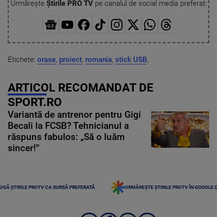
Urmărește
Știrile PRO TV
pe canalul de social media preferat:
Etichete:
orase
,
proiect
,
romania
,
stick USB
,
ARTICOL RECOMANDAT DE
SPORT.RO
Variantă de antrenor pentru Gigi
Becali la FCSB? Tehnicianul a
răspuns fabulos: „Să o luăm
sincer!”
UGĂ ȘTIRILE PROTV CA SURSĂ PREFERATĂ
URMĂREȘTE ȘTIRILE PROTV ÎN GOOGLE 