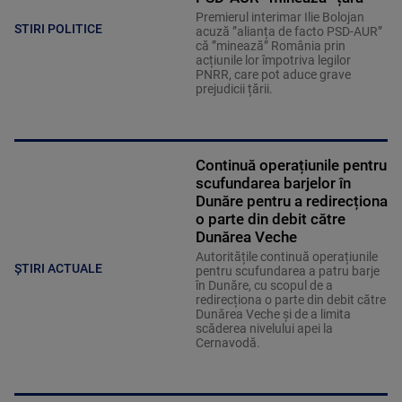
Premierul interimar Ilie Bolojan
STIRI POLITICE
acuză ”alianța de facto PSD-AUR”
că ”minează” România prin
acțiunile lor împotriva legilor
PNRR, care pot aduce grave
prejudicii țării.
Continuă operațiunile pentru
scufundarea barjelor în
Dunăre pentru a redirecționa
o parte din debit către
Dunărea Veche
Autoritățile continuă operațiunile
ȘTIRI ACTUALE
pentru scufundarea a patru barje
în Dunăre, cu scopul de a
redirecționa o parte din debit către
Dunărea Veche și de a limita
scăderea nivelului apei la
Cernavodă.