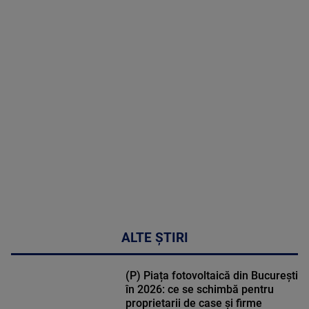
menopauză
poate
corecta
sindromul
cardio-
metabolic
MAI
MULTE
DETALII
17:46
ALTE ȘTIRI
(P) Piața fotovoltaică din București
în 2026: ce se schimbă pentru
proprietarii de case și firme