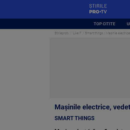
StirilePROTV
TOP CITITE
U
Stirileprotv
iLikeIT
Smart things
Mașinile electric
Mașinile electrice, vede
SMART THINGS