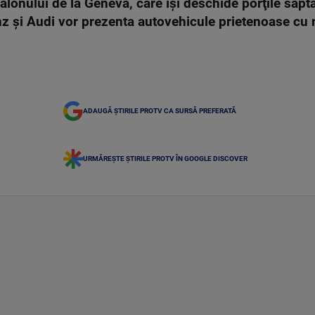
salonului de la Geneva, care îşi deschide porţile săp
 şi Audi vor prezenta autovehicule prietenoase cu 
ADAUGĂ ȘTIRILE PROTV CA SURSĂ PREFERATĂ
URMĂREȘTE ȘTIRILE PROTV ÎN GOOGLE DISCOVER