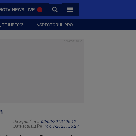
CAUTA
ROTV NEWS LIVE
TOATE CATEGORIILE
 TE IUBESC!
INSPECTORUL PRO
n
Data publicării:
03-03-2018 | 08:12
Data actualizării:
14-08-2025 | 23:27