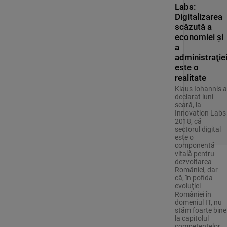
Labs:
Digitalizarea
scăzută a
economiei şi
a
administraţie
este o
realitate
Klaus Iohannis a
declarat luni
seară, la
Innovation Labs
2018, că
sectorul digital
este o
componentă
vitală pentru
dezvoltarea
României, dar
că, în pofida
evoluţiei
României în
domeniul IT, nu
stăm foarte bine
la capitolul
competenţelor