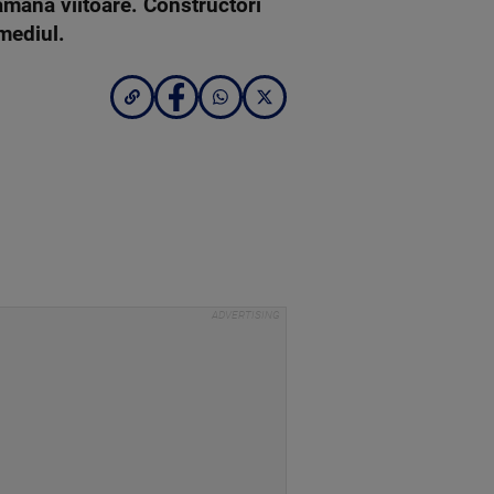
tămâna viitoare. Constructori
mediul.