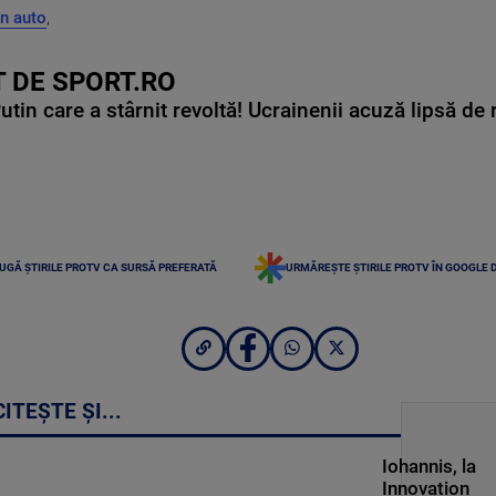
n auto
,
 DE SPORT.RO
in care a stârnit revoltă! Ucrainenii acuză lipsă de r
UGĂ ȘTIRILE PROTV CA SURSĂ PREFERATĂ
URMĂREȘTE ȘTIRILE PROTV ÎN GOOGLE 
CITEȘTE ȘI...
Iohannis, la
Innovation