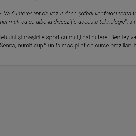
. Va fi interesant de văzut dacă şoferii vor folosi toată t
ai mult ca să aibă la dispoziţie această tehnologie
", a
debutul şi maşinile sport cu mulţi cai putere. Bentley v
Senna, numit după un faimos pilot de curse brazilian.