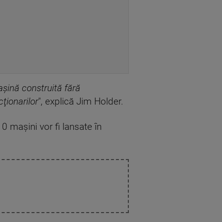
şină construită fără
cţionarilor
", explică Jim Holder.
0 maşini vor fi lansate în