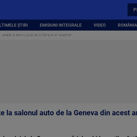
P
LTIMELE ȘTIRI
EMISIUNI INTEGRALE
VIDEO
ROMÂNIA,
e, vedete la salonul auto de la Geneva din acest an
te la salonul auto de la Geneva din acest a