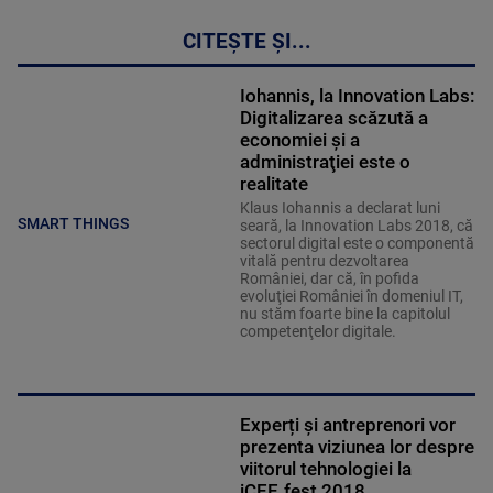
CITEȘTE ȘI...
Iohannis, la Innovation Labs:
Digitalizarea scăzută a
economiei şi a
administraţiei este o
realitate
Klaus Iohannis a declarat luni
SMART THINGS
seară, la Innovation Labs 2018, că
sectorul digital este o componentă
vitală pentru dezvoltarea
României, dar că, în pofida
evoluţiei României în domeniul IT,
nu stăm foarte bine la capitolul
competenţelor digitale.
Experți și antreprenori vor
prezenta viziunea lor despre
viitorul tehnologiei la
iCEE.fest 2018