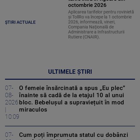
octombrie 2026
Aplicarea tarifelor pentru rovinietă
şi TollRo va începe la 1 octombrie
2026, informează, vineri,
ȘTIRI ACTUALE
Compania Naţională de
Administrare a Infrastructurii
Rutiere (CNAIR).
ULTIMELE ȘTIRI
07-
O femeie însărcinată a spus „Eu plec”
08-
înainte să cadă de la etajul 10 al unui
2026
bloc. Bebelușul a supraviețuit în mod
|
miraculos
10:09
07-
Cum poți împrumuta statul cu dobânzi