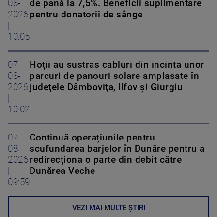
08-
de până la 7,5%. Beneficii suplimentare
2026
pentru donatorii de sânge
|
10:05
07-
Hoţii au sustras cabluri din incinta unor
08-
parcuri de panouri solare amplasate în
2026
judeţele Dâmboviţa, Ilfov şi Giurgiu
|
10:02
07-
Continuă operațiunile pentru
08-
scufundarea barjelor în Dunăre pentru a
2026
redirecționa o parte din debit către
|
Dunărea Veche
09:59
VEZI MAI MULTE ȘTIRI