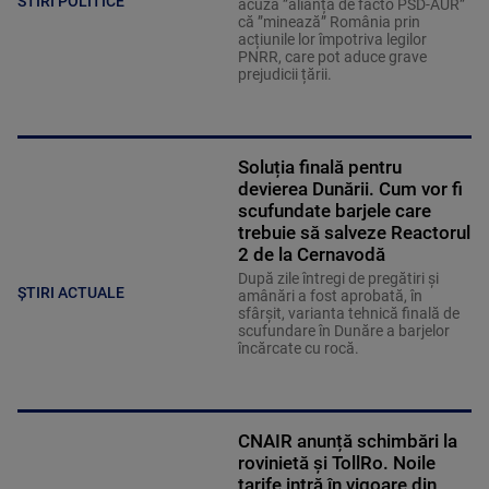
STIRI POLITICE
acuză ”alianța de facto PSD-AUR”
că ”minează” România prin
acțiunile lor împotriva legilor
PNRR, care pot aduce grave
prejudicii țării.
Soluția finală pentru
devierea Dunării. Cum vor fi
scufundate barjele care
trebuie să salveze Reactorul
2 de la Cernavodă
După zile întregi de pregătiri și
ȘTIRI ACTUALE
amânări a fost aprobată, în
sfârșit, varianta tehnică finală de
scufundare în Dunăre a barjelor
încărcate cu rocă.
CNAIR anunță schimbări la
rovinietă și TollRo. Noile
tarife intră în vigoare din