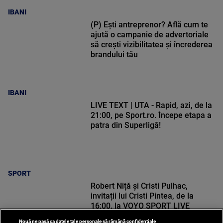
IBANI
(P) Ești antreprenor? Află cum te
ajută o campanie de advertoriale
să crești vizibilitatea și încrederea
brandului tău
IBANI
LIVE TEXT | UTA - Rapid, azi, de la
21:00, pe Sport.ro. Începe etapa a
patra din Superligă!
SPORT
Robert Niță și Cristi Pulhac,
invitații lui Cristi Pintea, de la
16:00, la VOYO SPORT LIVE
Nouă ne pasă ca datele tale personale să rămână confidențiale