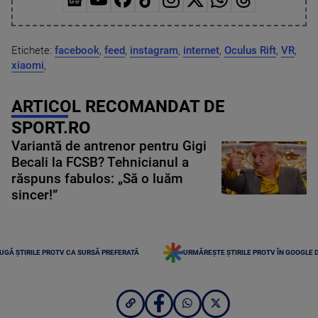
Etichete:
facebook
,
feed
,
instagram
,
internet
,
Oculus Rift
,
VR
,
xiaomi
,
ARTICOL RECOMANDAT DE
SPORT.RO
Variantă de antrenor pentru Gigi
Becali la FCSB? Tehnicianul a
răspuns fabulos: „Să o luăm
sincer!”
UGĂ ȘTIRILE PROTV CA SURSĂ PREFERATĂ
URMĂREȘTE ȘTIRILE PROTV ÎN GOOGLE 