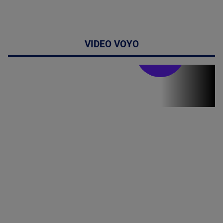
VIDEO VOYO
Stirile PRO TV
Stirile PRO
TV # 19.00 -
06 August
2026
MAI