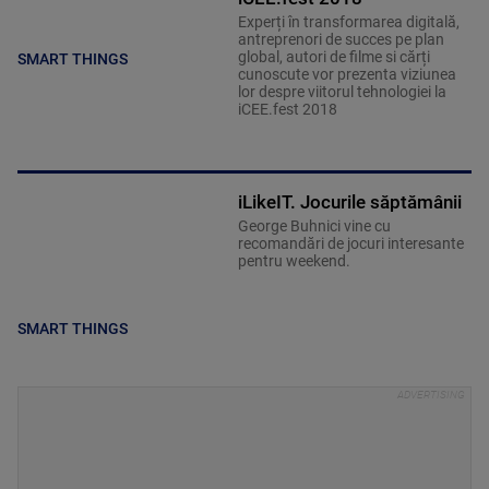
Experți în transformarea digitală,
antreprenori de succes pe plan
global, autori de filme si cărți
SMART THINGS
cunoscute vor prezenta viziunea
lor despre viitorul tehnologiei la
iCEE.fest 2018
iLikeIT. Jocurile săptămânii
George Buhnici vine cu
recomandări de jocuri interesante
pentru weekend.
SMART THINGS