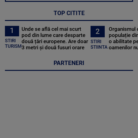
TOP CITITE
Unde se află cel mai scurt
Organismul 
1
2
pod din lume care desparte
populație di
STIRI
două țări europene. Are doar
o abilitate p
STIRI
TURISM
3 metri și două fusuri orare
oamenilor nu
STIINTA
PARTENERI