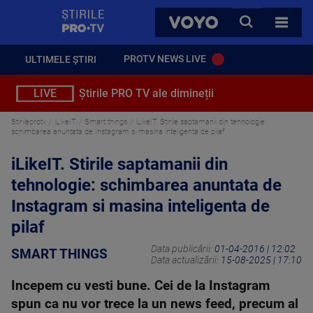
StirilePROTV
CAUTA
VOYO
TOATE 
PROTV NEWS LIVE
ULTIMELE ȘTIRI
LIVE
Știrile PRO TV ale dimineții
Stirileprotv
iLikeIT
Smart things
iLikeIT. Stirile saptamanii din tehnologie:
schimbarea anuntata de Instagram si masina inteligenta de pilaf
iLikeIT. Stirile saptamanii din
tehnologie: schimbarea anuntata de
Instagram si masina inteligenta de
pilaf
Data publicării:
01-04-2016 | 12:02
SMART THINGS
Data actualizării:
15-08-2025 | 17:10
Incepem cu vesti bune. Cei de la Instagram
spun ca nu vor trece la un news feed, precum al