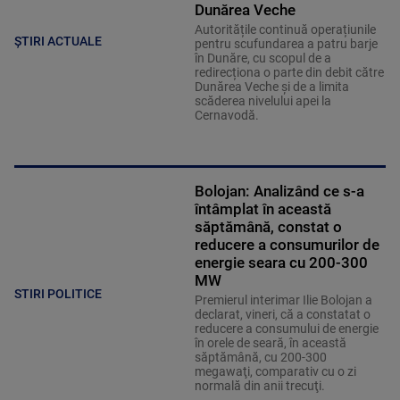
Dunărea Veche
Autoritățile continuă operațiunile
ȘTIRI ACTUALE
pentru scufundarea a patru barje
în Dunăre, cu scopul de a
redirecționa o parte din debit către
Dunărea Veche și de a limita
scăderea nivelului apei la
Cernavodă.
Bolojan: Analizând ce s-a
întâmplat în această
săptămână, constat o
reducere a consumurilor de
energie seara cu 200-300
MW
STIRI POLITICE
Premierul interimar Ilie Bolojan a
declarat, vineri, că a constatat o
reducere a consumului de energie
în orele de seară, în această
săptămână, cu 200-300
megawaţi, comparativ cu o zi
normală din anii trecuţi.