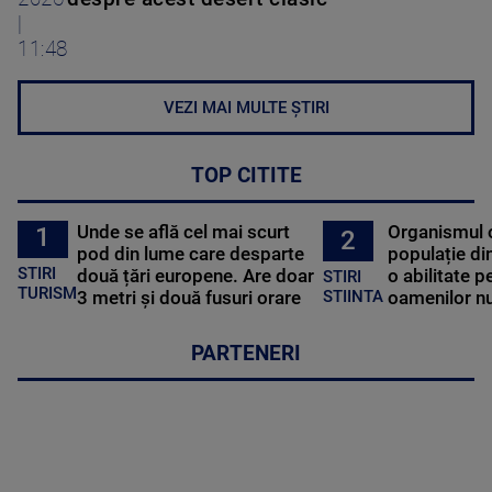
|
11:48
VEZI MAI MULTE ȘTIRI
TOP CITITE
Unde se află cel mai scurt
Organismul 
1
2
pod din lume care desparte
populație di
STIRI
două țări europene. Are doar
o abilitate p
STIRI
TURISM
3 metri și două fusuri orare
oamenilor nu
STIINTA
PARTENERI