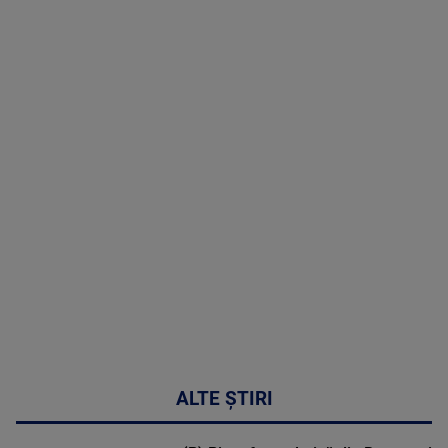
(P) Terapia
hormonală în
menopauză
poate
corecta
sindromul
cardio-
metabolic
MAI
MULTE
DETALII
17:46
ALTE ȘTIRI