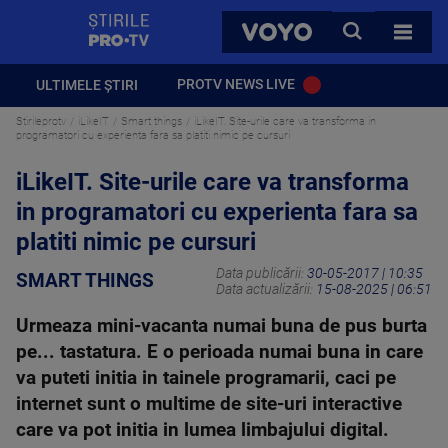
StirilePROTV
CAUTA
VOYO
TOATE 
PROTV NEWS LIVE
ULTIMELE ȘTIRI
Stirileprotv
iLikeIT
Smart things
iLikeIT. Site-urile care va transforma in
programatori cu experienta fara sa platiti nimic pe cursuri
iLikeIT. Site-urile care va transforma
in programatori cu experienta fara sa
platiti nimic pe cursuri
Data publicării:
30-05-2017 | 10:35
SMART THINGS
Data actualizării:
15-08-2025 | 06:51
Urmeaza mini-vacanta numai buna de pus burta
pe... tastatura. E o perioada numai buna in care
va puteti initia in tainele programarii, caci pe
internet sunt o multime de site-uri interactive
care va pot initia in lumea limbajului digital.