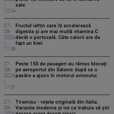
|
sale
12:04
07-
Fructul ieftin care îți accelerează
08-
digestia și are mai multă vitamina C
2026
decât o portocală. Câte calorii are de
|
fapt un kiwi
11:58
07-
Peste 150 de pasageri au rămas blocați
08-
pe aeroportul din Salonic după ce o
2026
pasăre a ajuns în motorul avionului
|
11:51
07-
Tiramisu - rețeta originală din Italia.
08-
Variante moderne și tot ce trebuie să știi
2026
despre acest desert clasic