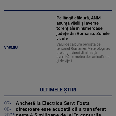
Pe lângă căldură, ANM
anunță vijelii și averse
torențiale în numeroase
județe din România. Zonele
vizate
Valul de căldură persistă pe
VREMEA
teritoriul României. Meterologii au
prelungit vineri dimineață
avertizările meteo de caniculă, dar
și de vijelii.
ULTIMELE ȘTIRI
07-
Anchetă la Electrica Serv: Fosta
08-
directoare este acuzată că a transferat
2026
peste 4,5 milioane de lei în conturile