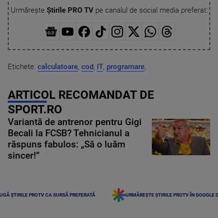
Urmărește
Știrile PRO TV
pe canalul de social media preferat:
Etichete:
calculatoare
,
cod
,
IT
,
programare
,
ARTICOL RECOMANDAT DE
SPORT.RO
Variantă de antrenor pentru Gigi
Becali la FCSB? Tehnicianul a
răspuns fabulos: „Să o luăm
sincer!”
UGĂ ȘTIRILE PROTV CA SURSĂ PREFERATĂ
URMĂREȘTE ȘTIRILE PROTV ÎN GOOGLE 