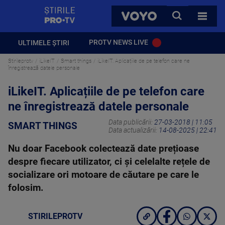
StirilePROTV
CAUTA
VOYO
TOATE 
PROTV NEWS LIVE
ULTIMELE ȘTIRI
Stirileprotv
iLikeIT
Smart things
iLikeIT. Aplicațiile de pe telefon care ne
înregistrează datele personale
iLikeIT. Aplicațiile de pe telefon care
ne înregistrează datele personale
Data publicării:
27-03-2018 | 11:05
SMART THINGS
Data actualizării:
14-08-2025 | 22:41
Nu doar Facebook colectează date prețioase
despre fiecare utilizator, ci și celelalte rețele de
socializare ori motoare de căutare pe care le
folosim.
STIRILEPROTV