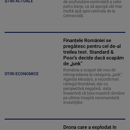
ȘTIRI ACTUALE
de scufundare controlată a celor
patru barje, ca să ajungă cât mai
multă apă spre centrala de la
Cernavodă.
Finanțele României se
pregătesc pentru cel de-al
treilea test. Standard &
Poor’s decide dacă scapăm
de „junk”
România a scapat din nou de
STIRI ECONOMICE
retrogradarea la categoria „junk”.
Agenția Moody's, a reconfirmat
ratingul României, dar cu
perspectivă negativă. Asta
înseamnă că țara noastră rămâne
pe ultima treaptă recomandată
investițiilor.
Drona care a explodat în