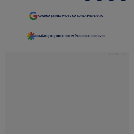
ADAUGĂ ȘTIRILE PROTV CA SURSĂ PREFERATĂ
URMĂREȘTE ȘTIRILE PROTV ÎN GOOGLE DISCOVER