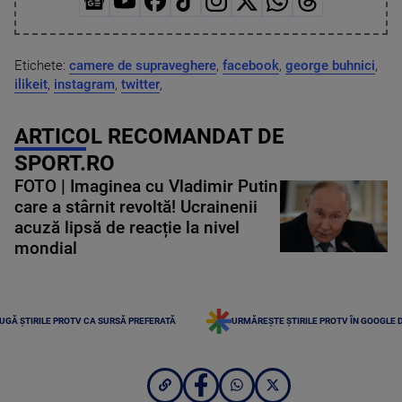
Etichete:
camere de supraveghere
,
facebook
,
george buhnici
,
ilikeit
,
instagram
,
twitter
,
ARTICOL RECOMANDAT DE
SPORT.RO
FOTO | Imaginea cu Vladimir Putin
care a stârnit revoltă! Ucrainenii
acuză lipsă de reacție la nivel
mondial
UGĂ ȘTIRILE PROTV CA SURSĂ PREFERATĂ
URMĂREȘTE ȘTIRILE PROTV ÎN GOOGLE 