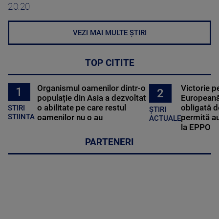
20:20
VEZI MAI MULTE ȘTIRI
TOP CITITE
Organismul oamenilor dintr-o
Victorie p
1
2
populație din Asia a dezvoltat
Europeană
o abilitate pe care restul
obligată d
STIRI
ȘTIRI
oamenilor nu o au
permită au
STIINTA
ACTUALE
la EPPO
PARTENERI