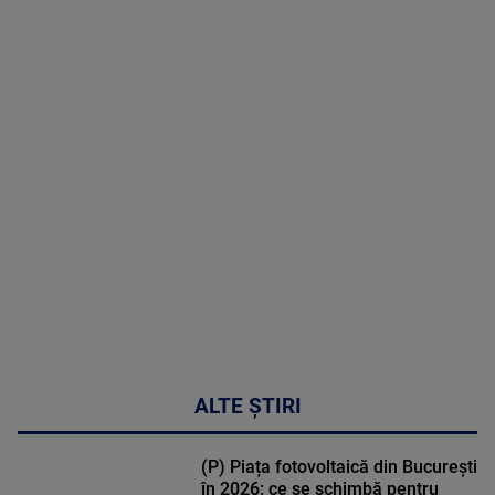
08 August
2026
MAI
MULTE
DETALII
02:32:45
ALTE ȘTIRI
(P) Piața fotovoltaică din București
în 2026: ce se schimbă pentru