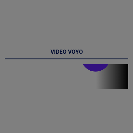
VIDEO VOYO
Stirile PRO TV
Stirile PRO
TV # 07.00 -