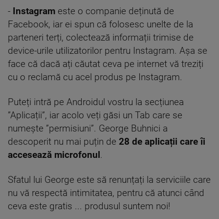
-
Instagram
este o companie deținută de
Facebook, iar ei spun că folosesc unelte de la
parteneri terți, colectează informații trimise de
device-urile utilizatorilor pentru Instagram. Așa se
face că dacă ați căutat ceva pe internet vă treziți
cu o reclamă cu acel produs pe Instagram.
Puteți intră pe Androidul vostru la secțiunea
”Aplicații”, iar acolo veți găsi un Tab care se
numește ”permisiuni”. George Buhnici a
descoperit nu mai puțin de
28 de aplicații care îi
accesează microfonul
.
Sfatul lui George este să renunțați la serviciile care
nu vă respectă intimitatea, pentru că atunci când
ceva este gratis ... produsul suntem noi!