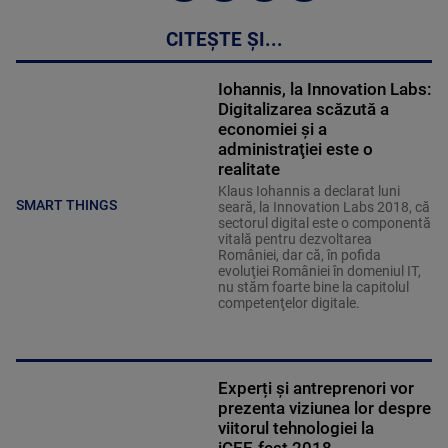
CITEȘTE ȘI...
Iohannis, la Innovation Labs:
Digitalizarea scăzută a
economiei şi a
administraţiei este o
realitate
Klaus Iohannis a declarat luni
SMART THINGS
seară, la Innovation Labs 2018, că
sectorul digital este o componentă
vitală pentru dezvoltarea
României, dar că, în pofida
evoluţiei României în domeniul IT,
nu stăm foarte bine la capitolul
competenţelor digitale.
Experți și antreprenori vor
prezenta viziunea lor despre
viitorul tehnologiei la