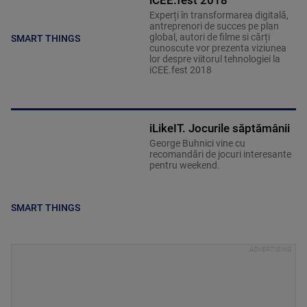
iCEE.fest 2018
Experți în transformarea digitală,
antreprenori de succes pe plan
global, autori de filme si cărți
SMART THINGS
cunoscute vor prezenta viziunea
lor despre viitorul tehnologiei la
iCEE.fest 2018
iLikeIT. Jocurile săptămânii
George Buhnici vine cu
recomandări de jocuri interesante
pentru weekend.
SMART THINGS