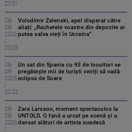
20:31
08-
Volodimir Zelenski, apel disperat către
08-
aliați: „Rachetele voastre din depozite ar
2026
putea salva vieți în Ucraina”
|
20:23
08-
Un sat din Spania cu 93 de locuitori se
08-
pregătește mii de turiști veniți să vadă
2026
eclipsa de Soare
|
20:22
08-
Zara Larsson, moment spectaculos la
08-
UNTOLD. O fană a urcat pe scenă și a
2026
dansat alături de artista suedeză
|