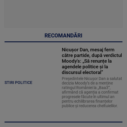
RECOMANDĂRI
Nicușor Dan, mesaj ferm
către partide, după verdictul
Moody's: „Să renunțe la
agendele politice şi la
discursul electoral”
Președintele Nicușor Dan a salutat
STIRI POLITICE
decizia Moody’s de a menține
ratingul României la „Baa3”,
afirmând că agenția a confirmat
progresele făcute în ultimul an
pentru echilibrarea finanțelor
publice și reducerea cheltuielilor.