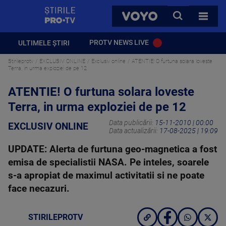
StirilePROTV
CAUTA
VOYO
TOATE 
PROTV NEWS LIVE
ULTIMELE ȘTIRI
Stirileprotv
EXCLUSIV ONLINE
Exclusiv online
ATENTIE! O furtuna solara loveste
Terra, in urma exploziei de pe 12
ATENTIE! O furtuna solara loveste
Terra, in urma exploziei de pe 12
Data publicării:
15-11-2010 | 00:00
EXCLUSIV ONLINE
Data actualizării:
17-08-2025 | 19:09
UPDATE: Alerta de furtuna geo-magnetica a fost
emisa de specialistii NASA. Pe inteles, soarele
s-a apropiat de maximul activitatii si ne poate
face necazuri.
STIRILEPROTV