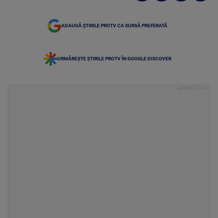
ADAUGĂ ȘTIRILE PROTV CA SURSĂ PREFERATĂ
URMĂREȘTE ȘTIRILE PROTV ÎN GOOGLE DISCOVER