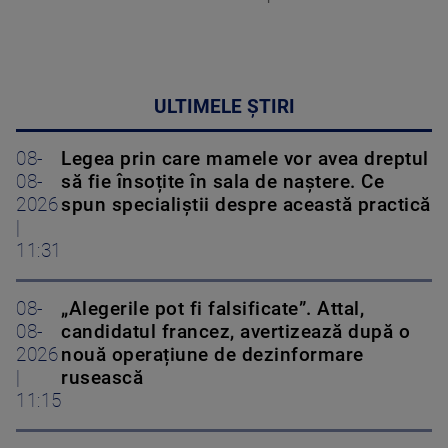
ULTIMELE ȘTIRI
08-
Legea prin care mamele vor avea dreptul
08-
să fie însoțite în sala de naștere. Ce
2026
spun specialiștii despre această practică
|
11:31
08-
„Alegerile pot fi falsificate”. Attal,
08-
candidatul francez, avertizează după o
2026
nouă operațiune de dezinformare
|
rusească
11:15