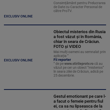
Consimțământ pentru Prelucrarea
de Date cu Caracter Personal de
către ProTV.
EXCLUSIV ONLINE
Obiectul misterios din Rusia
a fost văzut și în România,
chiar în seara de Crăciun.
FOTO și VIDEO
Mai mulți oameni au semnalat prin
aplicația ”
Fii reporter
EXCLUSIV ONLINE
” de pe
www.stirileprotv.ro
că au
văzut pe cer un obiect ”misterios”
în seara zilei de Crăciun, adică pe
25 decembrie.
Gestul emotionant pe care l-
a facut o femeie pentru fiul
ei, ca sa nu lipseasca de la