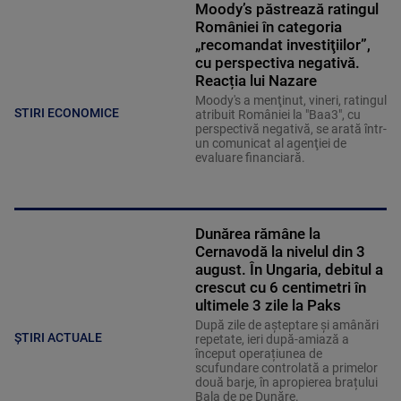
Moody’s păstrează ratingul
României în categoria
„recomandat investiţiilor”,
cu perspectiva negativă.
Reacția lui Nazare
Moody's a menţinut, vineri, ratingul
STIRI ECONOMICE
atribuit României la "Baa3", cu
perspectivă negativă, se arată într-
un comunicat al agenţiei de
evaluare financiară.
Dunărea rămâne la
Cernavodă la nivelul din 3
august. În Ungaria, debitul a
crescut cu 6 centimetri în
ultimele 3 zile la Paks
După zile de așteptare și amânări
ȘTIRI ACTUALE
repetate, ieri după-amiază a
început operațiunea de
scufundare controlată a primelor
două barje, în apropierea brațului
Bala de pe Dunăre.