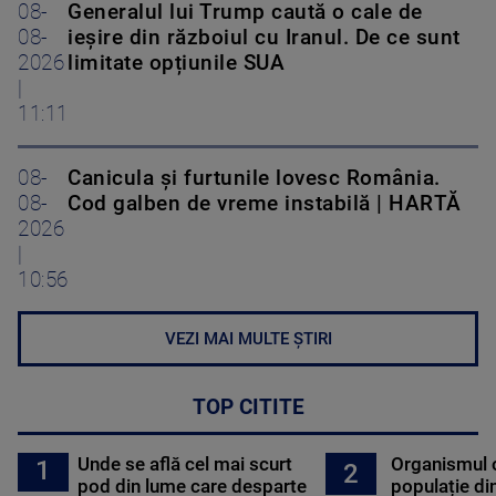
08-
Generalul lui Trump caută o cale de
08-
ieșire din războiul cu Iranul. De ce sunt
2026
limitate opțiunile SUA
|
11:11
08-
Canicula și furtunile lovesc România.
08-
Cod galben de vreme instabilă | HARTĂ
2026
|
10:56
VEZI MAI MULTE ȘTIRI
TOP CITITE
Unde se află cel mai scurt
Organismul 
1
2
pod din lume care desparte
populație di