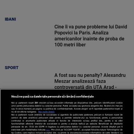
IBANI
Cine îi va pune probleme lui David
Popovici la Paris. Analiza
americanilor înainte de proba de
100 metri liber
SPORT
A fost sau nu penalty? Alexandru
Meszar analizează faza
controversată din UTA Arad -
Rapid: „Eu zic așa”
Nouă ne pasă ca datele tale personale să rămână confidențiale
Noi și partenerii noștri
201
stocăm și/sau accesăm informații pe dispozitivul dvs., precum identificatorii cookie
unici pentru prelucrarea datelor cu caracter personal. Puteți accepta sau gestiona alegerile dvs. făcând clic mai jos
sau în orice moment, pe pagina cu politica de confidențialitate. Aceste alegeri vor fi raportate partenerilor noștri și
nu vă vor afecta navigarea.
Mai multe detalii
Noi si partenerii nostri (retelele de socializare si agentiile de publicitate partenere, precum si furnizorii nostri de
SPORT
servicii de date analitice) prelucram date pentru a permite website-ului sa functioneze, pentru a personaliza
continutul si anunturile publicitare afisate in functie de interesele si/sau profilul dvs., pentru a va oferi
functionalitati aferente retelelor de socializare si pentru a analiza traficul pe website. Beneficiati de drepturile
prevazute de art. 15-22 din GDPR in legatura cu prelucrarea datelor cu caracter personal. Aceste drepturi pot fi
exercitate prin modalitatea indicata
aici
. Prin click pe “ACCEPT TOATE”, acceptati folosirea tuturor Tehnologiilor de
tip Cookie, care implica inclusiv acceptul dvs. cu privire la stocarea/accesarea informatiilor de catre Vendor-ii cu