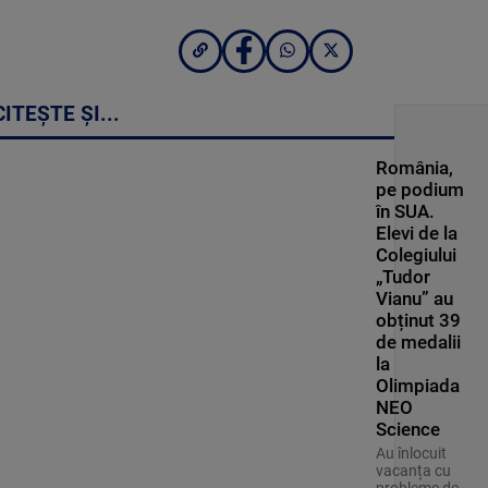
CITEȘTE ȘI...
România,
pe podium
în SUA.
Elevi de la
Colegiului
„Tudor
Vianu” au
obținut 39
de medalii
la
Olimpiada
NEO
Science
Au înlocuit
vacanța cu