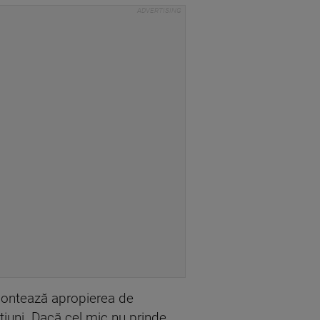
 contează apropierea de
pțiuni. Dacă cel mic nu prinde