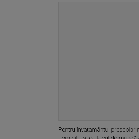
Pentru învățământul preșcolar n
domiciliu și de locul de muncă al