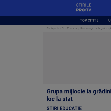
StirilePROTV
TOP CITITE
U
Stirileprotv
Stiri Educatie
Grupa mijlocie la grădiniț
Grupa mijlocie la grădin
loc la stat
STIRI EDUCATIE