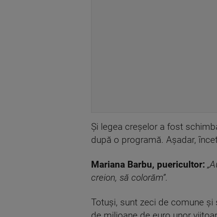
Și legea creșelor a fost schimba
după o programă. Așadar, încete
Mariana Barbu, puericultor:
„A
creion, să colorăm”.
Totuși, sunt zeci de comune și 
de milioane de euro unor viitoar