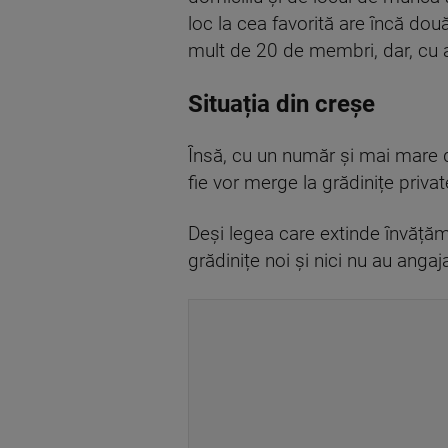
loc la cea favorită are încă do
mult de 20 de membri, dar, cu ac
Situația din creșe
Însă, cu un număr și mai mare d
fie vor merge la grădinițe privat
Deși legea care extinde învățămân
grădinițe noi și nici nu au anga