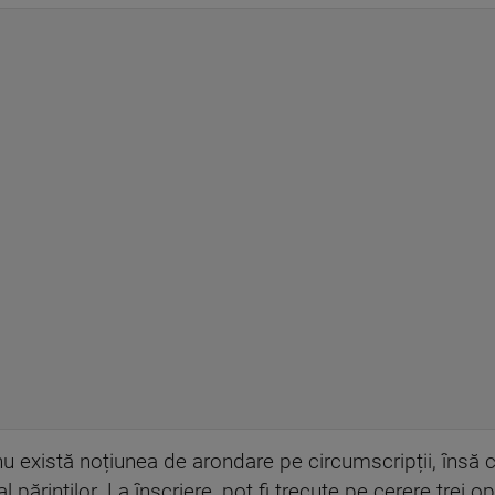
u există noțiunea de arondare pe circumscripții, însă
 părinților. La înscriere, pot fi trecute pe cerere trei o