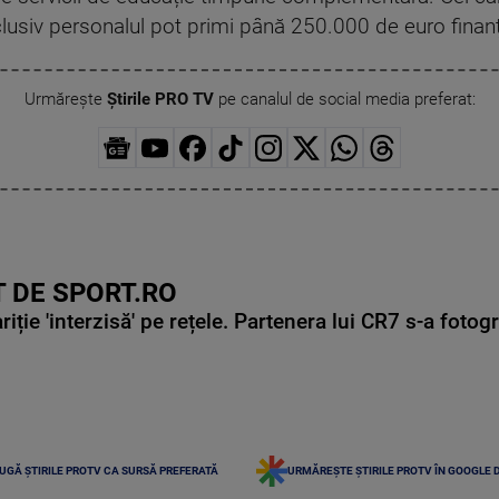
nclusiv personalul pot primi până 250.000 de euro finan
Urmărește
Știrile PRO TV
pe canalul de social media preferat:
 DE SPORT.RO
ie 'interzisă' pe rețele. Partenera lui CR7 s-a fotog
UGĂ ȘTIRILE PROTV CA SURSĂ PREFERATĂ
URMĂREȘTE ȘTIRILE PROTV ÎN GOOGLE 