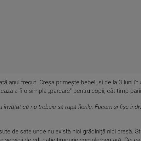
tă anul trecut. Creșa primește bebeluși de la 3 luni în
ază a fi o simplă „parcare” pentru copii, cât timp pări
u învățat că nu trebuie să rupă florile. Facem și fișe ind
sute de sate unde nu există nici grădiniță nici creșă. 
e servicii de educație timpurie complementară. Cei care