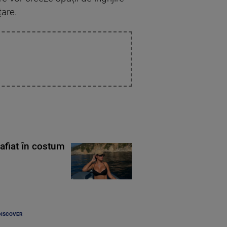
țare.
rafiat în costum
DISCOVER