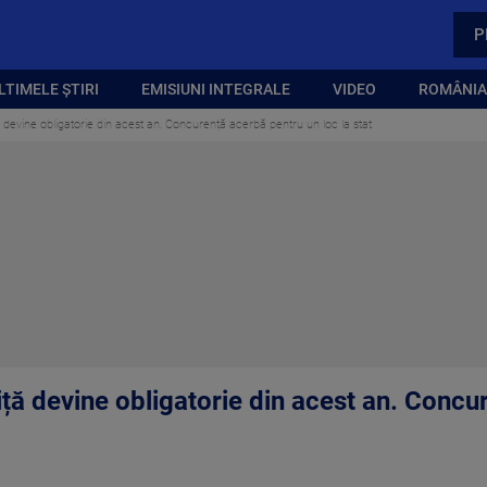
P
LTIMELE ȘTIRI
EMISIUNI INTEGRALE
VIDEO
ROMÂNIA,
ă devine obligatorie din acest an. Concurență acerbă pentru un loc la stat
iță devine obligatorie din acest an. Conc