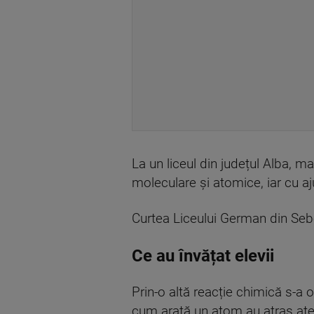
La un liceul din județul Alba,
moleculare și atomice, iar cu aj
Curtea Liceului German din Sebeș
Ce au învățat elevii
Prin-o altă reacție chimică s-a o
cum arată un atom au atras ate