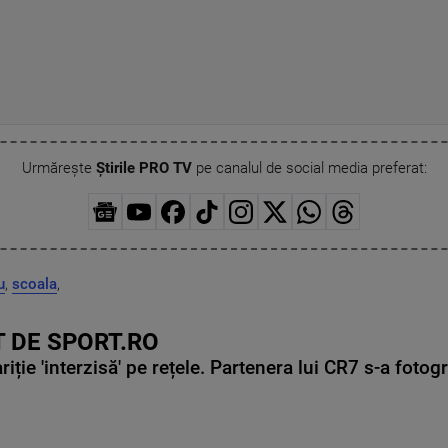
Urmărește
Știrile PRO TV
pe canalul de social media preferat:
u
,
scoala
,
 DE SPORT.RO
ie 'interzisă' pe rețele. Partenera lui CR7 s-a fotog