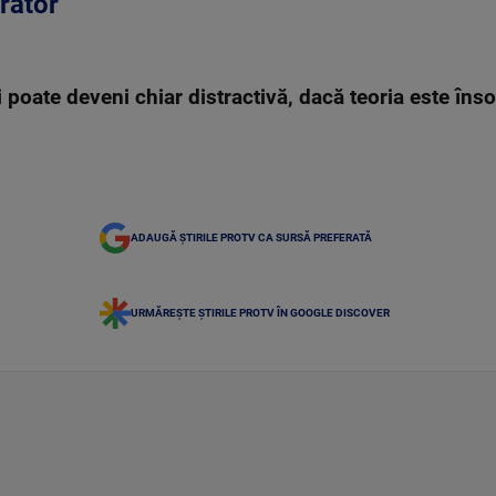
rator
i poate deveni chiar distractivă, dacă teoria este îns
ADAUGĂ ȘTIRILE PROTV CA SURSĂ PREFERATĂ
URMĂREȘTE ȘTIRILE PROTV ÎN GOOGLE DISCOVER