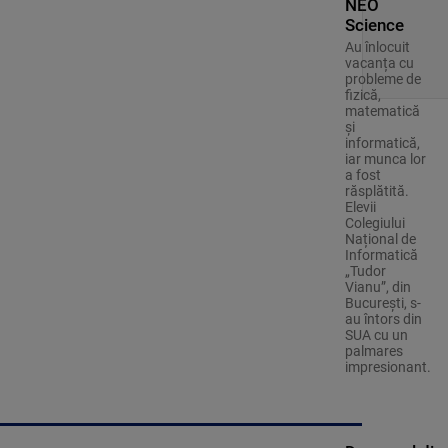
NEO
Science
Au înlocuit
vacanța cu
probleme de
fizică,
matematică
și
informatică,
iar munca lor
a fost
răsplătită.
Elevii
Colegiului
Național de
Informatică
„Tudor
Vianu”, din
București, s-
au întors din
SUA cu un
palmares
impresionant.