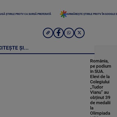
UGĂ ȘTIRILE PROTV CA SURSĂ PREFERATĂ
URMĂREȘTE ȘTIRILE PROTV ÎN GOOGLE 
CITEȘTE ȘI...
România,
pe podium
în SUA.
Elevi de la
Colegiului
„Tudor
Vianu” au
obținut 39
de medalii
la
Olimpiada