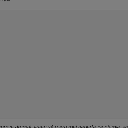
 cumva drumul, vreau să merg mai departe pe chimie, vr