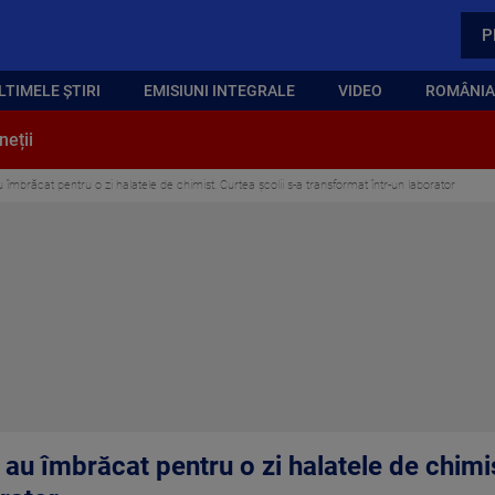
P
LTIMELE ȘTIRI
EMISIUNI INTEGRALE
VIDEO
ROMÂNIA,
neții
au îmbrăcat pentru o zi halatele de chimist. Curtea școlii s-a transformat într-un laborator
a au îmbrăcat pentru o zi halatele de chimis