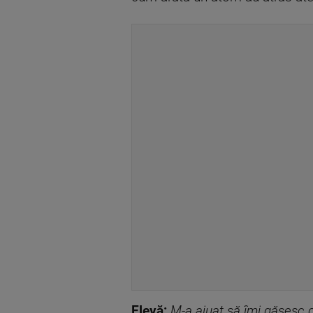
Elevă:
M
-a ajuat să îmi găsesc