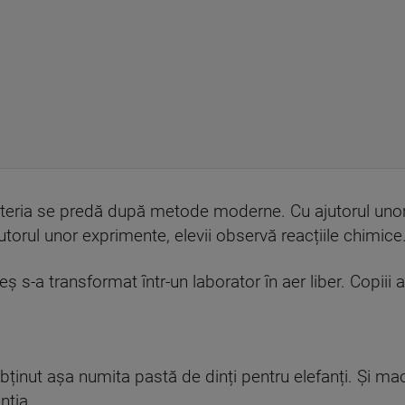
 materia se predă după metode moderne. Cu ajutorul un
utorul unor exprimente, elevii observă reacțiile chimice
 s-a transformat într-un laborator în aer liber. Copiii a
bținut așa numita pastă de dinți pentru elefanți. Și mac
nția.