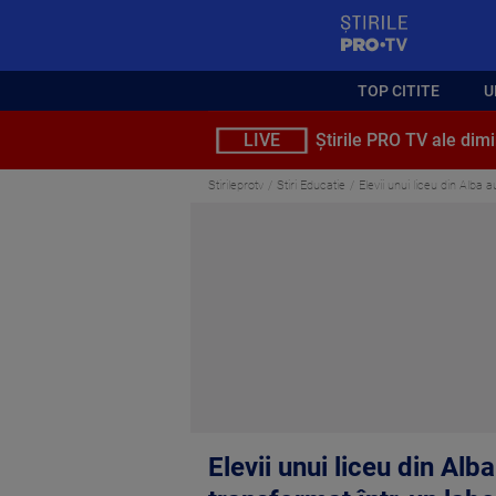
StirilePROTV
TOP CITITE
U
LIVE
Știrile PRO TV ale dimi
Stirileprotv
Stiri Educatie
Elevii unui liceu din Alba 
Elevii unui liceu din Alb