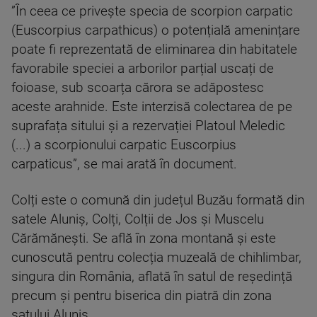
”În ceea ce privește specia de scorpion carpatic
(Euscorpius carpathicus) o potențială amenințare
poate fi reprezentată de eliminarea din habitatele
favorabile speciei a arborilor parțial uscați de
foioase, sub scoarța cărora se adăpostesc
aceste arahnide. Este interzisă colectarea de pe
suprafața sitului și a rezervației Platoul Meledic
(...) a scorpionului carpatic Euscorpius
carpaticus”, se mai arată în document.
Colți este o comună din județul Buzău formată din
satele Aluniș, Colți, Colții de Jos și Muscelu
Cărămănești. Se află în zona montană și este
cunoscută pentru colecția muzeală de chihlimbar,
singura din România, aflată în satul de reședință
precum și pentru biserica din piatră din zona
satului Aluniș.