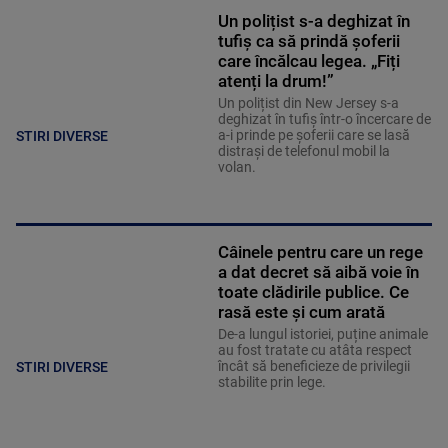
Un polițist s-a deghizat în
tufiș ca să prindă șoferii
care încălcau legea. „Fiți
atenți la drum!”
Un polițist din New Jersey s-a
deghizat în tufiș într-o încercare de
a-i prinde pe șoferii care se lasă
STIRI DIVERSE
distrași de telefonul mobil la
volan.
Câinele pentru care un rege
a dat decret să aibă voie în
toate clădirile publice. Ce
rasă este și cum arată
De-a lungul istoriei, puține animale
au fost tratate cu atâta respect
încât să beneficieze de privilegii
STIRI DIVERSE
stabilite prin lege.