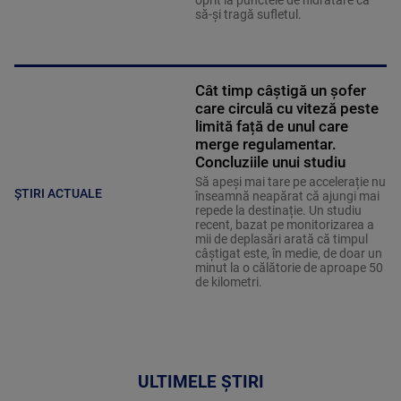
să-și tragă sufletul.
Cât timp câștigă un șofer
care circulă cu viteză peste
limită față de unul care
merge regulamentar.
Concluziile unui studiu
Să apeși mai tare pe accelerație nu
ȘTIRI ACTUALE
înseamnă neapărat că ajungi mai
repede la destinație. Un studiu
recent, bazat pe monitorizarea a
mii de deplasări arată că timpul
câștigat este, în medie, de doar un
minut la o călătorie de aproape 50
de kilometri.
ULTIMELE ȘTIRI