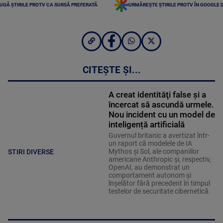
UGĂ ȘTIRILE PROTV CA SURSĂ PREFERATĂ
URMĂREȘTE ȘTIRILE PROTV ÎN GOOGLE 
CITEȘTE ȘI...
A creat identităţi false şi a
încercat să ascundă urmele.
Nou incident cu un model de
inteligență artificială
Guvernul britanic a avertizat într-
un raport că modelele de IA
Mythos şi Sol, ale companiilor
STIRI DIVERSE
americane Anthropic şi, respectiv,
OpenAI, au demonstrat un
comportament autonom şi
înşelător fără precedent în timpul
testelor de securitate cibernetică.