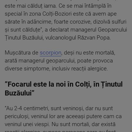
este mai călduț iarna. Ce se mai întâmplă în
special în zona Colți-Boziori este că avem ape
sărate în adâncime, foarte corozive, dizolvă sulfuri
și sunt călduțe”, a declarat managerul Geoparcului
Ținutul Buzăului, vulcanologul Răzvan Popa.
Mușcătura de
scorpion
, deși nu este mortală,
arată managerul geoparcului, poate provoca
diverse simptome, inclusiv reacții alergice.
”Focarul este la noi în Colți, în Ținutul
Buzăului”
”Au 2-4 centimetri, sunt veninoși, dar nu sunt
periculoși, veninul lor are aceeași putere cam ca
veninul unei viespi. Nu sunt mortali, dar există