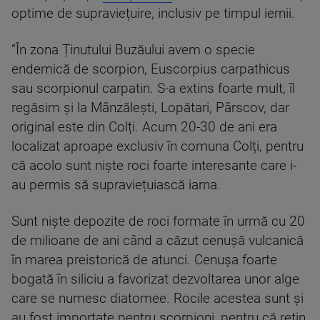
optime de supraviețuire, inclusiv pe timpul iernii.
”În zona Ținutului Buzăului avem o specie
endemică de scorpion, Euscorpius carpathicus
sau scorpionul carpatin. S-a extins foarte mult, îl
regăsim și la Mânzălești, Lopătari, Pârscov, dar
original este din Colți. Acum 20-30 de ani era
localizat aproape exclusiv în comuna Colți, pentru
că acolo sunt niște roci foarte interesante care i-
au permis să supraviețuiască iarna.
Sunt niște depozite de roci formate în urmă cu 20
de milioane de ani când a căzut cenușă vulcanică
în marea preistorică de atunci. Cenușa foarte
bogată în siliciu a favorizat dezvoltarea unor alge
care se numesc diatomee. Rocile acestea sunt și
au fost importate pentru scorpioni, pentru că rețin