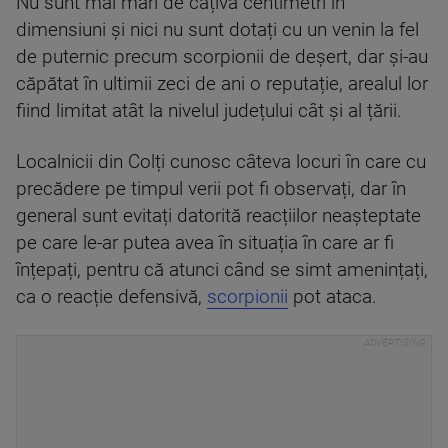
Nu sunt mai mari de câțiva centimetri în
dimensiuni și nici nu sunt dotați cu un venin la fel
de puternic precum scorpionii de deșert, dar și-au
căpătat în ultimii zeci de ani o reputație, arealul lor
fiind limitat atât la nivelul județului cât și al țării.
Localnicii din Colți cunosc câteva locuri în care cu
precădere pe timpul verii pot fi observați, dar în
general sunt evitați datorită reacțiilor neașteptate
pe care le-ar putea avea în situația în care ar fi
înțepați, pentru că atunci când se simt amenințați,
ca o reacție defensivă,
scorpionii
pot ataca.