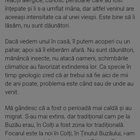
reacții alergice, cunosc persoane care au fost
înțepate și li s-a umflat mâna, dar altfel veninul are
aceeași intensitate ca al unei viespi. Este bine să îi
lăsăm, nu sunt dăunători.
Dacă vedem unul în casă, îl putem acoperi cu un
pahar, apoi să îl eliberăm afară. Nu sunt dăunători,
mănâncă insecte, nu atacă oameni, schimbările
climatice au favorizat extinderea lor. Ca specie în
timp geologic cred că ar trebui să fie aici de mii
de ani poate, problema este când sau de unde au
venit.
Mă gândesc că a fost o perioadă mai caldă și au
migrat. S-au mai extins, dar tradițional cam pe la
Buzău erau, în Colți a fost zona lor tradițională.
Focarul este la noi în Colți, în Ținutul Buzăului, i-am