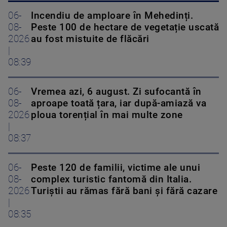
06-
Incendiu de amploare în Mehedinți.
08-
Peste 100 de hectare de vegetație uscată
2026
au fost mistuite de flăcări
|
08:39
06-
Vremea azi, 6 august. Zi sufocantă în
08-
aproape toată țara, iar după-amiază va
2026
ploua torențial în mai multe zone
|
08:37
06-
Peste 120 de familii, victime ale unui
08-
complex turistic fantomă din Italia.
2026
Turiștii au rămas fără bani și fără cazare
|
08:35