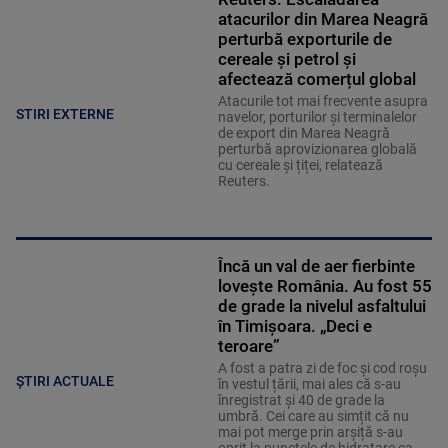
atacurilor din Marea Neagră
perturbă exporturile de
cereale și petrol și
afectează comerțul global
Atacurile tot mai frecvente asupra
STIRI EXTERNE
navelor, porturilor și terminalelor
de export din Marea Neagră
perturbă aprovizionarea globală
cu cereale și țiței, relatează
Reuters.
Încă un val de aer fierbinte
lovește România. Au fost 55
de grade la nivelul asfaltului
în Timișoara. „Deci e
teroare”
A fost a patra zi de foc și cod roșu
ȘTIRI ACTUALE
în vestul țării, mai ales că s-au
înregistrat și 40 de grade la
umbră. Cei care au simțit că nu
mai pot merge prin arșiță s-au
oprit la punctele de hidratare ca