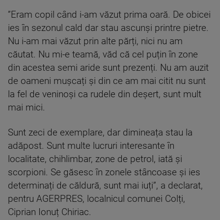
”Eram copil când i-am văzut prima oară. De obicei
ies în sezonul cald dar stau ascunși printre pietre.
Nu i-am mai văzut prin alte părți, nici nu am
căutat. Nu mi-e teamă, văd că cel puțin în zone
din acestea semi aride sunt prezenți. Nu am auzit
de oameni mușcați și din ce am mai citit nu sunt
la fel de veninoși ca rudele din deșert, sunt mult
mai mici.
Sunt zeci de exemplare, dar dimineața stau la
adăpost. Sunt multe lucruri interesante în
localitate, chihlimbar, zone de petrol, iată și
scorpioni. Se găsesc în zonele stâncoase și ies
determinați de căldură, sunt mai iuți”, a declarat,
pentru AGERPRES, localnicul comunei Colți,
Ciprian Ionuț Chiriac.