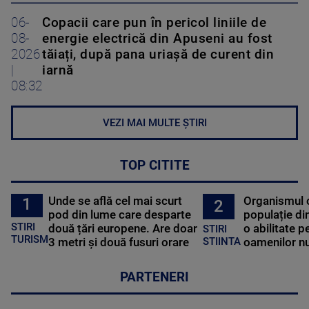
06-
Copacii care pun în pericol liniile de
08-
energie electrică din Apuseni au fost
2026
tăiați, după pana uriașă de curent din
|
iarnă
08:32
VEZI MAI MULTE ȘTIRI
TOP CITITE
Unde se află cel mai scurt
Organismul 
1
2
pod din lume care desparte
populație di
STIRI
două țări europene. Are doar
o abilitate p
STIRI
TURISM
3 metri și două fusuri orare
oamenilor nu
STIINTA
PARTENERI