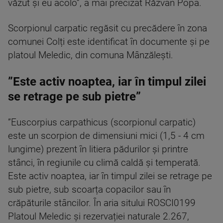
văzut și eu acolo”, a mai precizat Răzvan Popa.
Scorpionul carpatic regăsit cu precădere în zona
comunei Colți este identificat în documente și pe
platoul Meledic, din comuna Mânzălești.
”Este activ noaptea, iar în timpul zilei
se retrage pe sub pietre”
”Euscorpius carpathicus (scorpionul carpatic)
este un scorpion de dimensiuni mici (1,5 - 4 cm
lungime) prezent în litiera pădurilor și printre
stânci, în regiunile cu climă caldă și temperată.
Este activ noaptea, iar în timpul zilei se retrage pe
sub pietre, sub scoarța copacilor sau în
crăpăturile stâncilor. În aria sitului ROSCI0199
Platoul Meledic și rezervației naturale 2.267,