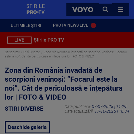
StirilePROTV
CAUTA
VOYO
TOATE 
PROTV NEWS LIVE
ULTIMELE ȘTIRI
LIVE
Știrile PRO TV
Stirileprotv
Stiri Diverse
Zona din România invadată de scorpioni veninoși: ”Focarul
este la noi”. Cât de periculoasă e înțepătura lor | FOTO & VIDEO
Zona din România invadată de
scorpioni veninoși: ”Focarul este la
noi”. Cât de periculoasă e înțepătura
lor | FOTO & VIDEO
Data publicării:
07-07-2025 | 11:29
STIRI DIVERSE
Data actualizării:
17-10-2025 | 10:34
Deschide galeria