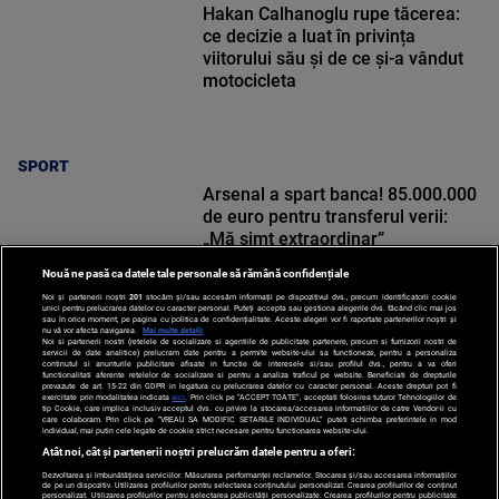
Hakan Calhanoglu rupe tăcerea:
ce decizie a luat în privința
viitorului său și de ce și-a vândut
motocicleta
SPORT
Arsenal a spart banca! 85.000.000
de euro pentru transferul verii:
„Mă simt extraordinar”
Nouă ne pasă ca datele tale personale să rămână confidențiale
Noi și partenerii noștri
201
stocăm și/sau accesăm informații pe dispozitivul dvs., precum identificatorii cookie
unici pentru prelucrarea datelor cu caracter personal. Puteți accepta sau gestiona alegerile dvs. făcând clic mai jos
sau în orice moment, pe pagina cu politica de confidențialitate. Aceste alegeri vor fi raportate partenerilor noștri și
nu vă vor afecta navigarea.
Mai multe detalii
Noi si partenerii nostri (retelele de socializare si agentiile de publicitate partenere, precum si furnizorii nostri de
SPORT
servicii de date analitice) prelucram date pentru a permite website-ului sa functioneze, pentru a personaliza
continutul si anunturile publicitare afisate in functie de interesele si/sau profilul dvs., pentru a va oferi
functionalitati aferente retelelor de socializare si pentru a analiza traficul pe website. Beneficiati de drepturile
prevazute de art. 15-22 din GDPR in legatura cu prelucrarea datelor cu caracter personal. Aceste drepturi pot fi
exercitate prin modalitatea indicata
aici
. Prin click pe “ACCEPT TOATE”, acceptati folosirea tuturor Tehnologiilor de
tip Cookie, care implica inclusiv acceptul dvs. cu privire la stocarea/accesarea informatiilor de catre Vendor-ii cu
care colaboram. Prin click pe “VREAU SA MODIFIC SETARILE INDIVIDUAL” puteti schimba preferintele in mod
individual, mai putin cele legate de cookie strict necesare pentru functionarea website-ului.
Atât noi, cât și partenerii noștri prelucrăm datele pentru a oferi:
Dezvoltarea și îmbunătățirea serviciilor. Măsurarea performanței reclamelor. Stocarea și/sau accesarea informațiilor
de pe un dispozitiv. Utilizarea profilurilor pentru selectarea conținutului personalizat. Crearea profilurilor de conținut
personalizat. Utilizarea profilurilor pentru selectarea publicității personalizate. Crearea profilurilor pentru publicitate