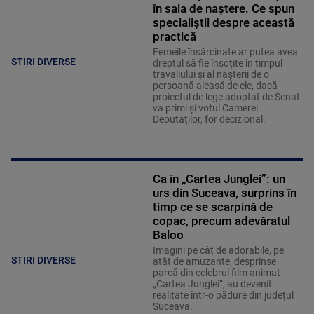
în sala de naștere. Ce spun
specialiștii despre această
practică
Femeile însărcinate ar putea avea
STIRI DIVERSE
dreptul să fie însoțite în timpul
travaliului și al nașterii de o
persoană aleasă de ele, dacă
proiectul de lege adoptat de Senat
va primi și votul Camerei
Deputaților, for decizional.
Ca în „Cartea Junglei”: un
urs din Suceava, surprins în
timp ce se scarpină de
copac, precum adevăratul
Baloo
Imagini pe cât de adorabile, pe
STIRI DIVERSE
atât de amuzante, desprinse
parcă din celebrul film animat
„Cartea Junglei”, au devenit
realitate într-o pădure din județul
Suceava.