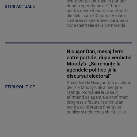
scufundate controlat în Dunăre,
după o operațiune de 11 ore,
ȘTIRI ACTUALE
pentru redirecționarea unei părți
din debit către Dunărea Veche și
limitarea scăderii nivelului apei în
zona Centralei de la Cernavodă.
Nicușor Dan, mesaj ferm
către partide, după verdictul
Moody's: „Să renunțe la
agendele politice şi la
discursul electoral”
Președintele Nicușor Dan a salutat
STIRI POLITICE
decizia Moody’s de a menține
ratingul României la „Baa3”,
afirmând că agenția a confirmat
progresele făcute în ultimul an
pentru echilibrarea finanțelor
publice și reducerea cheltuielilor.