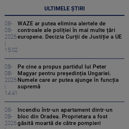
ULTIMELE ȘTIRI
08-
WAZE ar putea elimina alertele de
08-
controale ale poliției în mai multe țări
2026
europene. Decizia Curții de Justiție a UE
|
15:02
08-
Pe cine a propus partidul lui Peter
08-
Magyar pentru președinția Ungariei.
2026
Numele care ar putea ajunge în funcția
|
supremă
14:41
08-
Incendiu într-un apartament dintr-un
08-
bloc din Oradea. Proprietara a fost
2026
găsită moartă de către pompieri