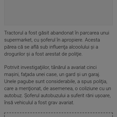
Tractorul a fost găsit abandonat în parcarea unui
supermarket, cu şoferul în apropiere. Acesta
părea că se află sub influenţa alcoolului şi a
drogurilor şi a fost arestat de poliţie.
Potrivit investigaţiilor, tânărul a avariat cinci
maşini, faţada unei case, un gard şi un garaj.
Unele pagube sunt considerabile, a spus poliţia,
care a menţionat, de asemenea, o coliziune cu un
autobuz. Şoferul autobuzului a suferit răni uşoare,
însă vehiculul a fost grav avariat.