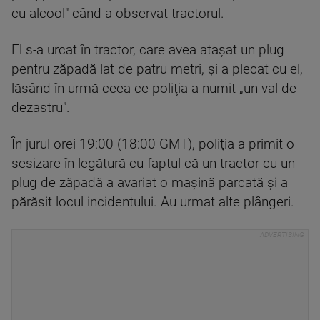
cu alcool" când a observat tractorul.
El s-a urcat în tractor, care avea ataşat un plug
pentru zăpadă lat de patru metri, şi a plecat cu el,
lăsând în urmă ceea ce poliţia a numit „un val de
dezastru".
În jurul orei 19:00 (18:00 GMT), poliţia a primit o
sesizare în legătură cu faptul că un tractor cu un
plug de zăpadă a avariat o maşină parcată şi a
părăsit locul incidentului. Au urmat alte plângeri.