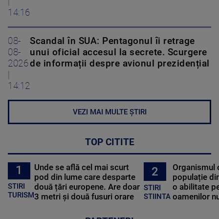
|
14:16
08-
Scandal în SUA: Pentagonul îi retrage
08-
unui oficial accesul la secrete. Scurgere
2026
de informații despre avionul prezidențial
|
14:12
VEZI MAI MULTE ȘTIRI
TOP CITITE
Unde se află cel mai scurt
Organismul 
1
2
pod din lume care desparte
populație di
STIRI
două țări europene. Are doar
o abilitate p
STIRI
TURISM
3 metri și două fusuri orare
oamenilor nu
STIINTA