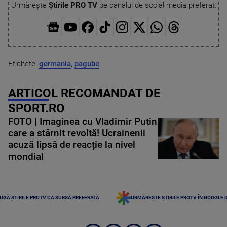
Urmărește
Știrile PRO TV
pe canalul de social media preferat:
Etichete:
germania
,
pagube
,
ARTICOL RECOMANDAT DE
SPORT.RO
FOTO | Imaginea cu Vladimir Putin
care a stârnit revoltă! Ucrainenii
acuză lipsă de reacție la nivel
mondial
UGĂ ȘTIRILE PROTV CA SURSĂ PREFERATĂ
URMĂREȘTE ȘTIRILE PROTV ÎN GOOGLE 