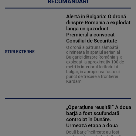
RECOMANDĂRI
Alertă în Bulgaria: O dronă
dinspre România a explodat
lângă un gazoduct.
Premierul a convocat
Consiliul de Securitate
O dronă a pătruns sâmbătă
STIRI EXTERNE
dimineața în spațiul aerian al
Bulgariei dinspre România și a
explodat la aproximativ 100 de
metri în interiorul teritoriului
bulgar, în apropierea fostului
punct de trecere a frontierei
Kardam.
„Operațiune reușită!” A doua
barjă a fost scufundată
controlat în Dunăre.
Urmează etapa a doua
Două barje încărcate au fost