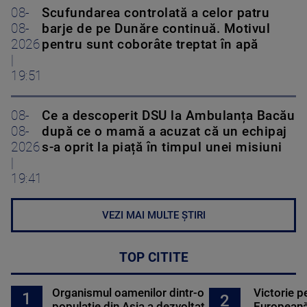
08-
Scufundarea controlată a celor patru
08-
barje de pe Dunăre continuă. Motivul
2026
pentru sunt coborâte treptat în apă
|
19:51
08-
Ce a descoperit DSU la Ambulanța Bacău
08-
după ce o mamă a acuzat că un echipaj
2026
s-a oprit la piață în timpul unei misiuni
|
19:41
VEZI MAI MULTE ȘTIRI
TOP CITITE
Organismul oamenilor dintr-o
Victorie p
1
2
populație din Asia a dezvoltat
Europeană