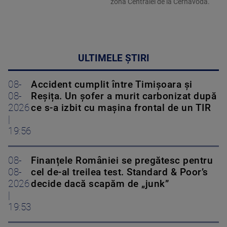
zona Centralei de la Cernavodă.
ULTIMELE ȘTIRI
08-
Accident cumplit între Timișoara și
08-
Reșița. Un șofer a murit carbonizat după
2026
ce s-a izbit cu mașina frontal de un TIR
|
19:56
08-
Finanțele României se pregătesc pentru
08-
cel de-al treilea test. Standard & Poor’s
2026
decide dacă scapăm de „junk”
|
19:53