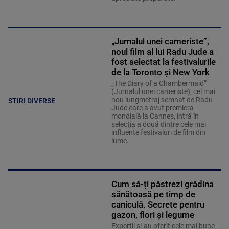
„Jurnalul unei cameriste”,
noul film al lui Radu Jude a
fost selectat la festivalurile
de la Toronto și New York
„The Diary of a Chambermaid”
(Jurnalul unei cameriste), cel mai
nou lungmetraj semnat de Radu
STIRI DIVERSE
Jude care a avut premiera
mondială la Cannes, intră în
selecţia a două dintre cele mai
influente festivaluri de film din
lume.
Cum să-ți păstrezi grădina
sănătoasă pe timp de
caniculă. Secrete pentru
gazon, flori și legume
Experții și-au oferit cele mai bune