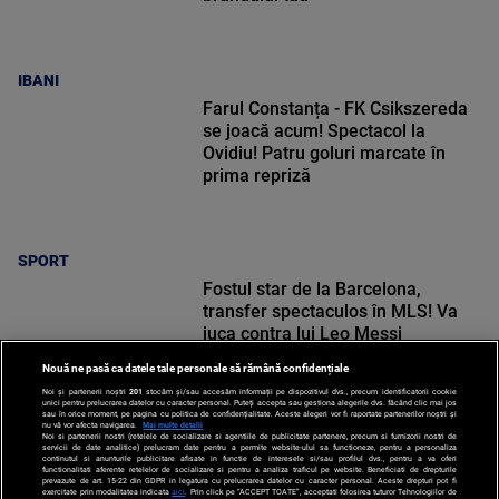
IBANI
Farul Constanța - FK Csikszereda
se joacă acum! Spectacol la
Ovidiu! Patru goluri marcate în
prima repriză
SPORT
Fostul star de la Barcelona,
transfer spectaculos în MLS! Va
juca contra lui Leo Messi
Nouă ne pasă ca datele tale personale să rămână confidențiale
Noi și partenerii noștri
201
stocăm și/sau accesăm informații pe dispozitivul dvs., precum identificatorii cookie
unici pentru prelucrarea datelor cu caracter personal. Puteți accepta sau gestiona alegerile dvs. făcând clic mai jos
sau în orice moment, pe pagina cu politica de confidențialitate. Aceste alegeri vor fi raportate partenerilor noștri și
nu vă vor afecta navigarea.
Mai multe detalii
Noi si partenerii nostri (retelele de socializare si agentiile de publicitate partenere, precum si furnizorii nostri de
SPORT
servicii de date analitice) prelucram date pentru a permite website-ului sa functioneze, pentru a personaliza
continutul si anunturile publicitare afisate in functie de interesele si/sau profilul dvs., pentru a va oferi
functionalitati aferente retelelor de socializare si pentru a analiza traficul pe website. Beneficiati de drepturile
prevazute de art. 15-22 din GDPR in legatura cu prelucrarea datelor cu caracter personal. Aceste drepturi pot fi
exercitate prin modalitatea indicata
aici
. Prin click pe “ACCEPT TOATE”, acceptati folosirea tuturor Tehnologiilor de