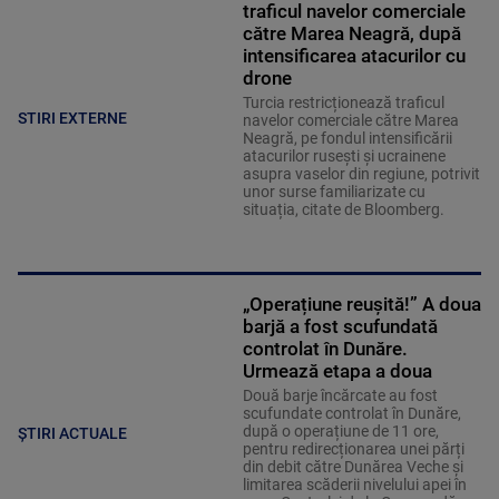
traficul navelor comerciale
către Marea Neagră, după
intensificarea atacurilor cu
drone
Turcia restricționează traficul
STIRI EXTERNE
navelor comerciale către Marea
Neagră, pe fondul intensificării
atacurilor rusești și ucrainene
asupra vaselor din regiune, potrivit
unor surse familiarizate cu
situația, citate de Bloomberg.
„Operațiune reușită!” A doua
barjă a fost scufundată
controlat în Dunăre.
Urmează etapa a doua
Două barje încărcate au fost
scufundate controlat în Dunăre,
după o operațiune de 11 ore,
ȘTIRI ACTUALE
pentru redirecționarea unei părți
din debit către Dunărea Veche și
limitarea scăderii nivelului apei în