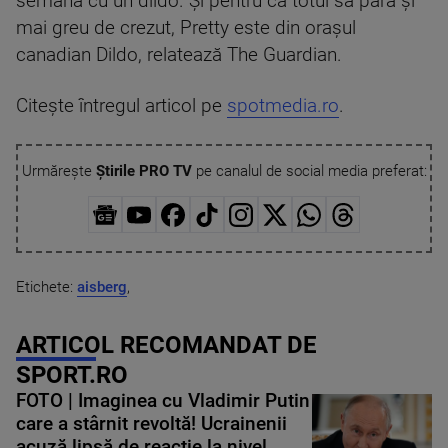
semăna cu un dildo. Și pentru ca totul să pară și
mai greu de crezut, Pretty este din orașul
canadian Dildo, relatează The Guardian.
Citește întregul articol pe
spotmedia.ro
.
Urmărește
Știrile PRO TV
pe canalul de social media preferat:
Etichete:
aisberg
,
ARTICOL RECOMANDAT DE
SPORT.RO
FOTO | Imaginea cu Vladimir Putin
care a stârnit revoltă! Ucrainenii
acuză lipsă de reacție la nivel