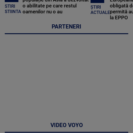
o abilitate pe care restul
obligată d
STIRI
ȘTIRI
oamenilor nu o au
permită au
STIINTA
ACTUALE
la EPPO
PARTENERI
VIDEO VOYO