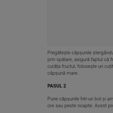
Pregătește căpșunile ștergându
prin spălare, asigură faptul că 
curăța fructul, folosește un cuț
căpșună mare.
PASUL 2
Pune căpșunile într-un bol și a
ore sau peste noapte. Acest proc