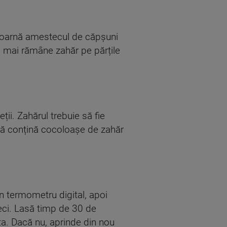
. Toarnă amestecul de căpșuni
ă mai rămâne zahăr pe părțile
ții. Zahărul trebuie să fie
ea să conțină cocoloașe de zahăr
 termometru digital, apoi
eci. Lasă timp de 30 de
ta. Dacă nu, aprinde din nou