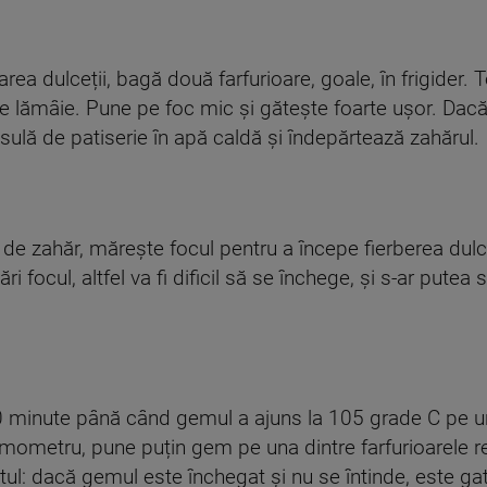
rea dulceții, bagă două farfurioare, goale, în frigider
de lămâie. Pune pe foc mic și gătește foarte ușor. Dac
nsulă de patiserie în apă caldă și îndepărtează zahărul.
 de zahăr, mărește focul pentru a începe fierberea dulce
i focul, altfel va fi dificil să se închege, și s-ar put
0 minute până când gemul a ajuns la 105 grade C pe un
rmometru, pune puțin gem pe una dintre farfurioarele r
l: dacă gemul este închegat și nu se întinde, este ga