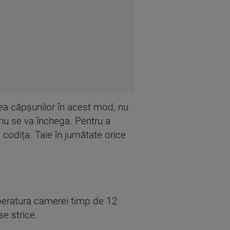
ea căpșunilor în acest mod, nu
 nu se va închega. Pentru a
 codița. Taie în jumătate orice
mperatura camerei timp de 12
se strice.