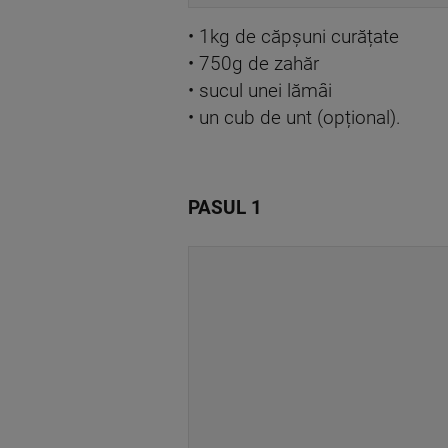
• 1kg de căpșuni curățate
• 750g de zahăr
• sucul unei lămâi
• un cub de unt (opțional).
PASUL 1