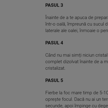
PASUL 3
Înainte de a te apuca de prepara
într-o oală, împreună cu sucul 
laterale ale oalei, înmoaie o pe
PASUL 4
Când nu mai simți niciun cristal
complet dizolvat înainte de a măr
cristalizat.
PASUL 5
Fierbe la foc mare timp de 5-1
oprește focul. Dacă nu ai un te
secunde, apoi împinge cu degetu