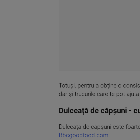
Totuși, pentru a obține o consi
dar și trucurile care te pot ajut
Dulceață de căpșuni - 
Dulceața de căpșuni este foarte
Bbcgoodfood.com
: