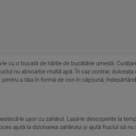
-le cu o bucată de hârtie de bucătărie umedă. Curățar
fructul nu absoarbe multă apă. În caz contrar, dulceața
it pentru a tăia în formă de con în căpșună, îndepărtând
mestecă-le ușor cu zahărul. Lasă-le descoperite la te
es ajută la dizolvarea zahărului și ajută fructul să nu 