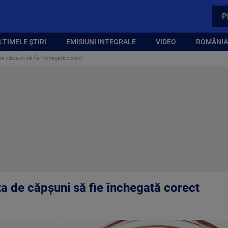
P
LTIMELE ȘTIRI
EMISIUNI INTEGRALE
VIDEO
ROMÂNIA,
de căpșuni să fie închegată corect
ța de căpșuni să fie închegată corect