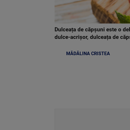
Dulceața de căpșuni este o deli
dulce-acrișor, dulceața de că
MĂDĂLINA CRISTEA