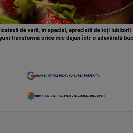
catesă de vară, în special, apreciată de toți iubitorii
pșuni transformă orice mic dejun într-o adevărată bu
ADAUGĂ ȘTIRILE PROTV CA SURSĂ PREFERATĂ
URMĂREȘTE ȘTIRILE PROTV ÎN GOOGLE DISCOVER