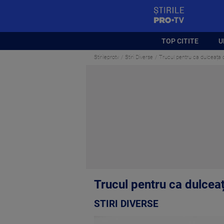
StirilePROTV
TOP CITITE
U
Stirileprotv
Stiri Diverse
Trucul pentru ca dulceața 
Trucul pentru ca dulcea
STIRI DIVERSE