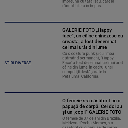
împreună cu tatăl său, care la
rândul lui era în impas.
GALERIE FOTO „Happy
face”, un câine chinezesc cu
creastă, a fost desemnat
cel mai urât din lume
Cu o coafură punk şi cu limba
atârnând permanent, "Happy
Face" a fost desemnat cel mai urât
STIRI DIVERSE
câine din lume, în cadrul unei
competiţii desfăşurate în
Petaluma, California.
O femeie s-a căsătorit cu o
păpușă de cârpă. Cei doi au
și un „copil” GALERIE FOTO
O femeie de 37 de ani din Brazilia,
Meirivone Rocha Moraes, s-a
căsătorit cu o păpușă de cârpă