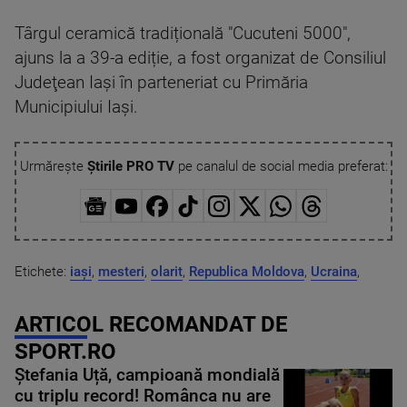
Târgul ceramică tradițională "Cucuteni 5000",
ajuns la a 39-a ediție, a fost organizat de Consiliul
Judeţean Iaşi în parteneriat cu Primăria
Municipiului Iaşi.
Urmărește
Știrile PRO TV
pe canalul de social media preferat:
Etichete:
iași
,
mesteri
,
olarit
,
Republica Moldova
,
Ucraina
,
ARTICOL RECOMANDAT DE
SPORT.RO
Ștefania Uță, campioană mondială
cu triplu record! Românca nu are