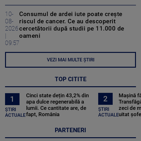
10-
Consumul de ardei iute poate crește
08-
riscul de cancer. Ce au descoperit
2026
cercetătorii după studii pe 11.000 de
|
oameni
09:57
VEZI MAI MULTE ȘTIRI
TOP CITITE
Cinci state dețin 43,2% din
Mașină f
2
1
apa dulce regenerabilă a
Transfăgă
lumii. Ce cantitate are, de
zeci de m
ȘTIRI
ȘTIRI
fapt, România
uitat șof
ACTUALE
ACTUALE
PARTENERI