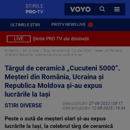
StirilePROTV
CAUTA
VOYO
TOATE 
PROTV NEWS LIVE
ULTIMELE ȘTIRI
LIVE
Știrile PRO TV ale dimineții
Stirileprotv
Stiri Diverse
Târgul de ceramică „Cucuteni 5000”. Meșteri din România,
Ucraina și Republica Moldova și-au expus lucrările la Iași
Târgul de ceramică „Cucuteni 5000”.
Meșteri din România, Ucraina și
Republica Moldova și-au expus
lucrările la Iași
Data publicării:
27-06-2022 | 08:17
STIRI DIVERSE
Data actualizării:
12-08-2025 | 19:34
Peste o sută de meșteri olari și-au expus
lucrările la Iași, la celebrul târg de ceramică