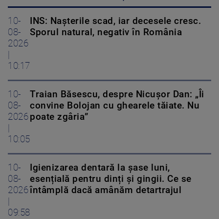
10-
INS: Nașterile scad, iar decesele cresc.
08-
Sporul natural, negativ în România
2026
|
10:17
10-
Traian Băsescu, despre Nicușor Dan: „Îi
08-
convine Bolojan cu ghearele tăiate. Nu
2026
poate zgâria”
|
10:05
10-
Igienizarea dentară la șase luni,
08-
esențială pentru dinți și gingii. Ce se
2026
întâmplă dacă amânăm detartrajul
|
09:58