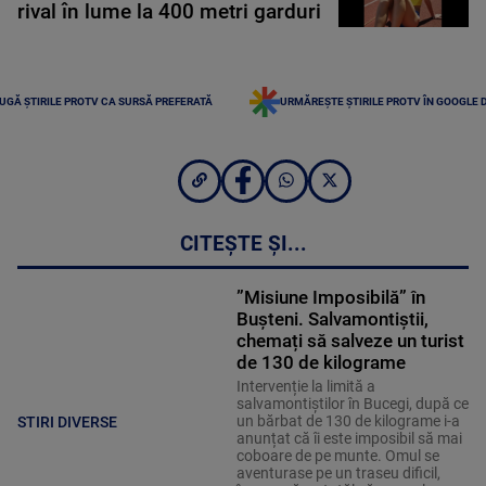
rival în lume la 400 metri garduri
UGĂ ȘTIRILE PROTV CA SURSĂ PREFERATĂ
URMĂREȘTE ȘTIRILE PROTV ÎN GOOGLE 
CITEȘTE ȘI...
”Misiune Imposibilă” în
Bușteni. Salvamontiștii,
chemați să salveze un turist
de 130 de kilograme
Intervenție la limită a
salvamontiștilor în Bucegi, după ce
un bărbat de 130 de kilograme i-a
STIRI DIVERSE
anunțat că îi este imposibil să mai
coboare de pe munte. Omul se
aventurase pe un traseu dificil,