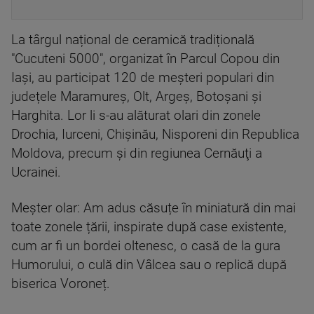
La târgul național de ceramică tradițională
"Cucuteni 5000", organizat în Parcul Copou din
Iași, au participat 120 de meșteri populari din
județele Maramureș, Olt, Argeș, Botoșani şi
Harghita. Lor li s-au alăturat olari din zonele
Drochia, Iurceni, Chişinău, Nisporeni din Republica
Moldova, precum şi din regiunea Cernăuţi a
Ucrainei.
Meșter olar: Am adus căsuțe în miniatură din mai
toate zonele țării, inspirate după case existente,
cum ar fi un bordei oltenesc, o casă de la gura
Humorului, o culă din Vâlcea sau o replică după
biserica Voroneț.