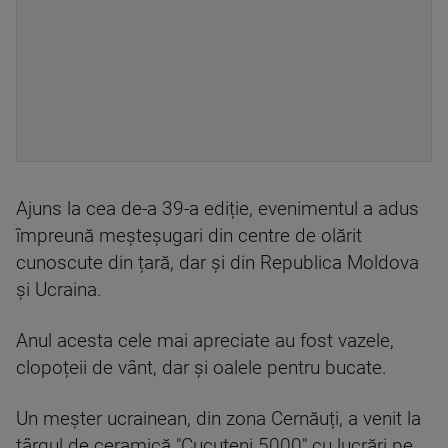
Ajuns la cea de-a 39-a ediție, evenimentul a adus
împreună meșteșugari din centre de olărit
cunoscute din țară, dar și din Republica Moldova
și Ucraina.
Anul acesta cele mai apreciate au fost vazele,
clopoțeii de vânt, dar și oalele pentru bucate.
Un meșter ucrainean, din zona Cernăuți, a venit la
târgul de ceramică "Cucuteni 5000" cu lucrări pe