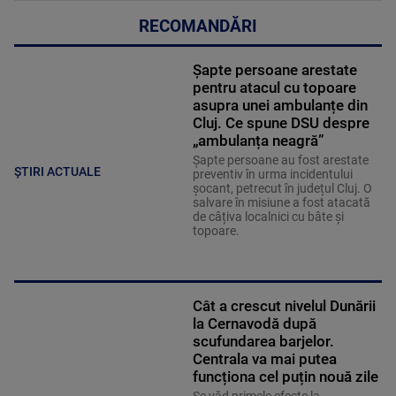
RECOMANDĂRI
Șapte persoane arestate
pentru atacul cu topoare
asupra unei ambulanțe din
Cluj. Ce spune DSU despre
„ambulanța neagră”
Șapte persoane au fost arestate
ȘTIRI ACTUALE
preventiv în urma incidentului
șocant, petrecut în județul Cluj. O
salvare în misiune a fost atacată
de câțiva localnici cu bâte și
topoare.
Cât a crescut nivelul Dunării
la Cernavodă după
scufundarea barjelor.
Centrala va mai putea
funcționa cel puțin nouă zile
Se văd primele efecte la