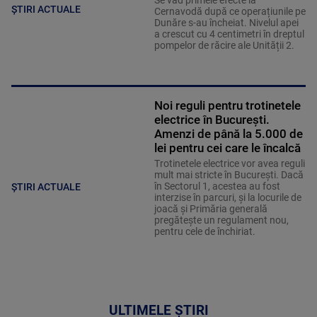
ȘTIRI ACTUALE
Cernavodă după ce operațiunile pe
Dunăre s-au încheiat. Nivelul apei
a crescut cu 4 centimetri în dreptul
pompelor de răcire ale Unității 2.
Noi reguli pentru trotinetele
electrice în București.
Amenzi de până la 5.000 de
lei pentru cei care le încalcă
Trotinetele electrice vor avea reguli
mult mai stricte în București. Dacă
în Sectorul 1, acestea au fost
ȘTIRI ACTUALE
interzise în parcuri, și la locurile de
joacă și Primăria generală
pregătește un regulament nou,
pentru cele de închiriat.
ULTIMELE ȘTIRI