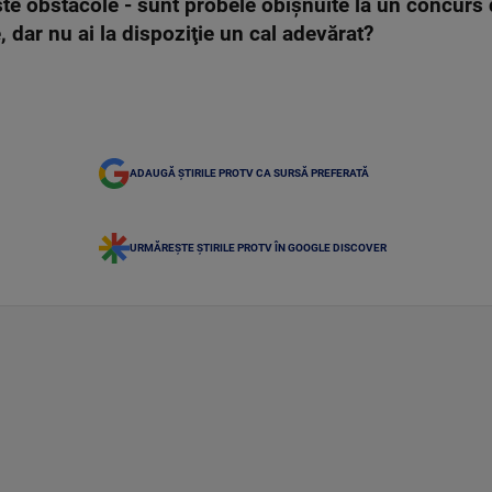
este obstacole - sunt probele obişnuite la un concurs d
, dar nu ai la dispoziţie un cal adevărat?
ADAUGĂ ȘTIRILE PROTV CA SURSĂ PREFERATĂ
URMĂREȘTE ȘTIRILE PROTV ÎN GOOGLE DISCOVER