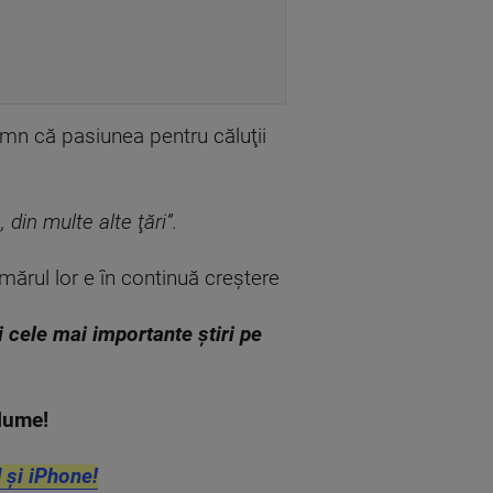
semn că pasiunea pentru căluţii
din multe alte ţări”.
mărul lor e în continuă creştere
zi cele mai importante știri pe
n lume!
 și iPhone!