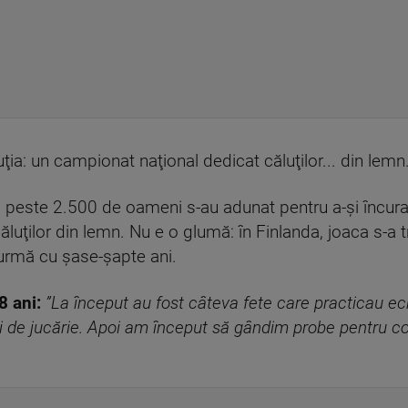
uţia: un campionat naţional dedicat căluţilor... din lemn
i, peste 2.500 de oameni s-au adunat pentru a-şi încuraja
ăluţilor din lemn. Nu e o glumă: în Finlanda, joaca s-a 
 urmă cu şase-şapte ani.
8 ani:
”La început au fost câteva fete care practicau ech
uţi de jucărie. Apoi am început să gândim probe pentru co