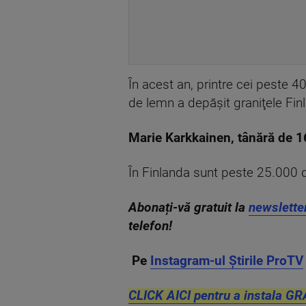
În acest an, printre cei peste 4
de lemn a depăşit graniţele Fin
Marie Karkkainen, tânără de 1
În Finlanda sunt peste 25.000 de
Abonați-vă gratuit la
newslette
telefon!
Pe
Instagram-ul Știrile ProTV
CLICK AICI pentru a instala GR