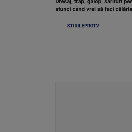
Dresaj, trap, galop, sărituri p
atunci când vrei să faci călărie
STIRILEPROTV