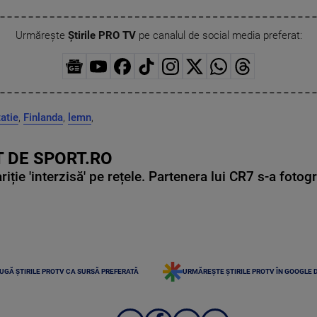
Urmărește
Știrile PRO TV
pe canalul de social media preferat:
tatie
,
Finlanda
,
lemn
,
 DE SPORT.RO
ie 'interzisă' pe rețele. Partenera lui CR7 s-a fotog
UGĂ ȘTIRILE PROTV CA SURSĂ PREFERATĂ
URMĂREȘTE ȘTIRILE PROTV ÎN GOOGLE 