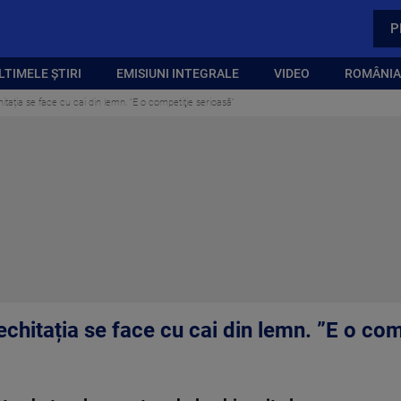
P
LTIMELE ȘTIRI
EMISIUNI INTEGRALE
VIDEO
ROMÂNIA,
tația se face cu cai din lemn. ”E o competiţie serioasă”
chitația se face cu cai din lemn. ”E o com