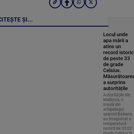
CITEȘTE ȘI...
Locul unde
apa mării a
atins un
record istoric
de peste 33
de grade
Celsius.
Măsurătoare
a surprins
autoritățile
Autorităţile din
Mallorca, o
insulă din
arhipelagul
spaniol Baleare,
au înregistrat o
temperatură
record de 33,02
grade Celsius în