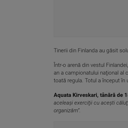
Tinerii din Finlanda au găsit sol
Într-o arenă din vestul Finlande
an a campionatului naţional al c
toată regula. Totul a început în
Aquata Kirveskari, tânără de 1
aceleaşi exerciţii cu aceşti căl
organizăm”.