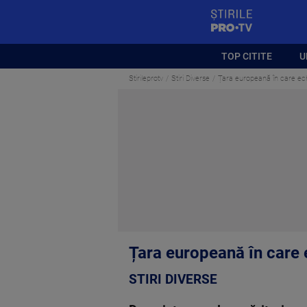
StirilePROTV
TOP CITITE
U
Stirileprotv
Stiri Diverse
Țara europeană în care echi
Țara europeană în care e
STIRI DIVERSE