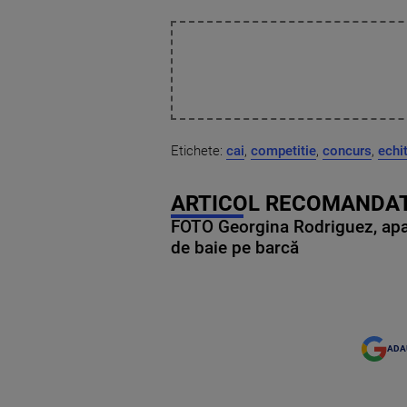
Etichete:
cai
,
competitie
,
concurs
,
echi
ARTICOL RECOMANDAT
FOTO Georgina Rodriguez, apariț
de baie pe barcă
ADA