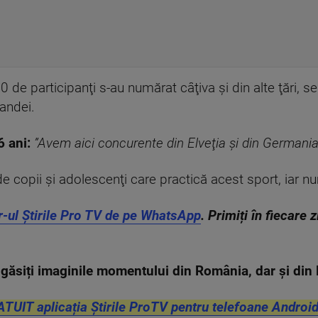
00 de participanţi s-au numărat câţiva şi din alte ţări, 
landei.
6 ani:
”Avem aici concurente din Elveţia şi din Germania, 
 copii şi adolescenţi care practică acest sport, iar nu
r-ul Știrile Pro TV de pe WhatsApp
. Primiți în fiecare 
găsiți imaginile momentului din România, dar și di
ATUIT aplicația Știrile ProTV pentru telefoane Android