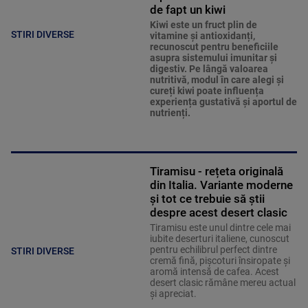
de fapt un kiwi
Kiwi este un fruct plin de
STIRI DIVERSE
vitamine și antioxidanți,
recunoscut pentru beneficiile
asupra sistemului imunitar și
digestiv. Pe lângă valoarea
nutritivă, modul în care alegi și
cureți kiwi poate influența
experiența gustativă și aportul de
nutrienți.
Tiramisu - rețeta originală
din Italia. Variante moderne
și tot ce trebuie să știi
despre acest desert clasic
Tiramisu este unul dintre cele mai
iubite deserturi italiene, cunoscut
pentru echilibrul perfect dintre
STIRI DIVERSE
cremă fină, pișcoturi însiropate și
aromă intensă de cafea. Acest
desert clasic rămâne mereu actual
și apreciat.