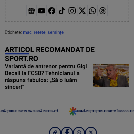
Etichete:
mac
,
retete
,
semințe
,
ARTICOL RECOMANDAT DE
SPORT.RO
Variantă de antrenor pentru Gigi
Becali la FCSB? Tehnicianul a
răspuns fabulos: „Să o luăm
sincer!”
UGĂ ȘTIRILE PROTV CA SURSĂ PREFERATĂ
URMĂREȘTE ȘTIRILE PROTV ÎN GOOGLE 