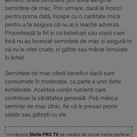
aliment, unele persoane pot avea alergii la
semințele de mac. Prin urmare, dacă le încerci
pentru prima dată, începe cu o cantitate mică
pentru a te asigura că nu ai o reacție adversă.
Procedează la fel și cu bebelușii sau copiii care
încă nu au încercat semințele de mac și asigură-te
că nu le oferi crude, ci gătite sau măcar înmuiate
în lichid.
Semințele de mac oferă beneficii dacă sunt
consumate în moderație, ca parte a unei diete
echilibrate. Acestea conțin nutrienți care
contribuie la sănătatea generală. Poți mânca
semințe de mac zilnic, fie că le presari peste
salate sau gătești cu ele.
Urmărește
Știrile PRO TV
pe canalul de social media preferat: