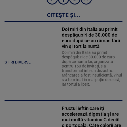
CITEȘTE ȘI...
Doi miri din Italia au primit
despăgubiri de 30.000 de
euro după ce au rămas fără
vin și tort la nuntă
Doi miri din Italia au primit
despăgubiri de 30.000 de euro
după ce nunta lor, organizată
STIRI DIVERSE
pentru 150 de invitați, s-a
transformat într-un dezastru.
Mâncarea a fost insuficientă, vinul
s-a terminat în mai puțin de o oră,
iar tortul a lipsit.
Fructul ieftin care îți
accelerează digestia și are
mai multă vitamina C decât
o portocală. Câte calorii are