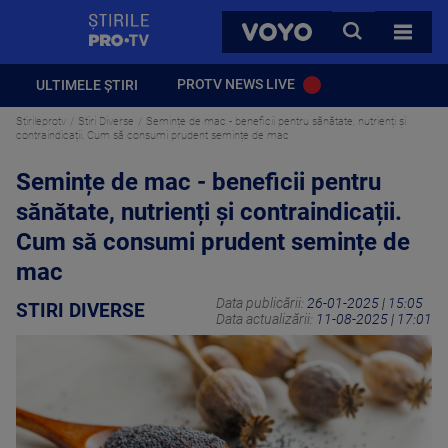
StirilePROTV
CAUTA
VOYO
TOATE 
PROTV NEWS LIVE
ULTIMELE ȘTIRI
Stirileprotv
Stiri Diverse
Semințe de mac - beneficii pentru sănătate, nutrienți și
contraindicații. Cum să consumi prudent semințe de mac
Semințe de mac - beneficii pentru
sănătate, nutrienți și contraindicații.
Cum să consumi prudent semințe de
mac
Data publicării:
26-01-2025 | 15:05
STIRI DIVERSE
Data actualizării:
11-08-2025 | 17:01