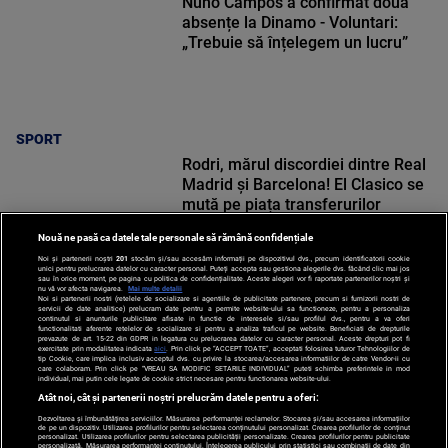
Nuno Campos a confirmat două
absențe la Dinamo - Voluntari:
„Trebuie să înțelegem un lucru”
SPORT
Rodri, mărul discordiei dintre Real
Madrid și Barcelona! El Clasico se
mută pe piața transferurilor
Nouă ne pasă ca datele tale personale să rămână confidențiale
Noi și partenerii noștri
201
stocăm și/sau accesăm informații pe dispozitivul dvs., precum identificatorii cookie
unici pentru prelucrarea datelor cu caracter personal. Puteți accepta sau gestiona alegerile dvs. făcând clic mai jos
sau în orice moment, pe pagina cu politica de confidențialitate. Aceste alegeri vor fi raportate partenerilor noștri și
nu vă vor afecta navigarea.
Mai multe detalii
SPORT
Noi si partenerii nostri (retelele de socializare si agentiile de publicitate partenere, precum si furnizorii nostri de
servicii de date analitice) prelucram date pentru a permite website-ului sa functioneze, pentru a personaliza
continutul si anunturile publicitare afisate in functie de interesele si/sau profilul dvs., pentru a va oferi
functionalitati aferente retelelor de socializare si pentru a analiza traficul pe website. Beneficiati de drepturile
prevazute de art. 15-22 din GDPR in legatura cu prelucrarea datelor cu caracter personal. Aceste drepturi pot fi
exercitate prin modalitatea indicata
aici
. Prin click pe “ACCEPT TOATE”, acceptati folosirea tuturor Tehnologiilor de
tip Cookie, care implica inclusiv acceptul dvs. cu privire la stocarea/accesarea informatiilor de catre Vendor-ii cu
care colaboram. Prin click pe “VREAU SA MODIFIC SETARILE INDIVIDUAL” puteti schimba preferintele in mod
individual, mai putin cele legate de cookie strict necesare pentru functionarea website-ului.
Atât noi, cât și partenerii noștri prelucrăm datele pentru a oferi:
Dezvoltarea și îmbunătățirea serviciilor. Măsurarea performanței reclamelor. Stocarea și/sau accesarea informațiilor
de pe un dispozitiv. Utilizarea profilurilor pentru selectarea conținutului personalizat. Crearea profilurilor de conținut
personalizat. Utilizarea profilurilor pentru selectarea publicității personalizate. Crearea profilurilor pentru publicitate
personalizată. Măsurarea performanței conținutului. Înțelegerea publicului prin statistici sau combinații de date din