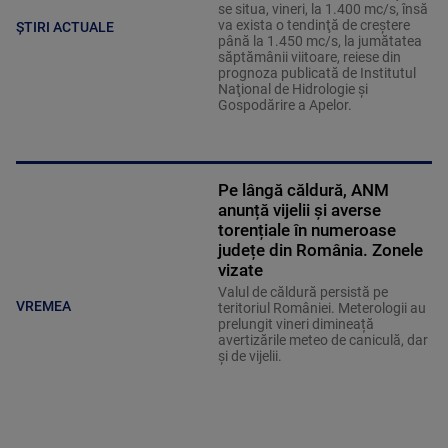
se situa, vineri, la 1.400 mc/s, însă
va exista o tendinţă de creştere
ȘTIRI ACTUALE
până la 1.450 mc/s, la jumătatea
săptămânii viitoare, reiese din
prognoza publicată de Institutul
Naţional de Hidrologie şi
Gospodărire a Apelor.
Pe lângă căldură, ANM
anunță vijelii și averse
torențiale în numeroase
județe din România. Zonele
vizate
Valul de căldură persistă pe
VREMEA
teritoriul României. Meterologii au
prelungit vineri dimineață
avertizările meteo de caniculă, dar
și de vijelii.