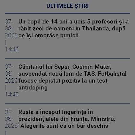
ULTIMELE ȘTIRI
07-
Un copil de 14 ani a ucis 5 profesori și a
08-
rănit zeci de oameni în Thailanda, după
2026
ce își omorâse bunicii
|
14:40
07-
Căpitanul lui Sepsi, Cosmin Matei,
08-
suspendat nouă luni de TAS. Fotbalistul
2026
fusese depistat pozitiv la un test
|
antidoping
14:40
07-
Rusia a început ingerința în
08-
prezidențialele din Franța. Ministru:
2026
”Alegerile sunt ca un bar deschis”
|