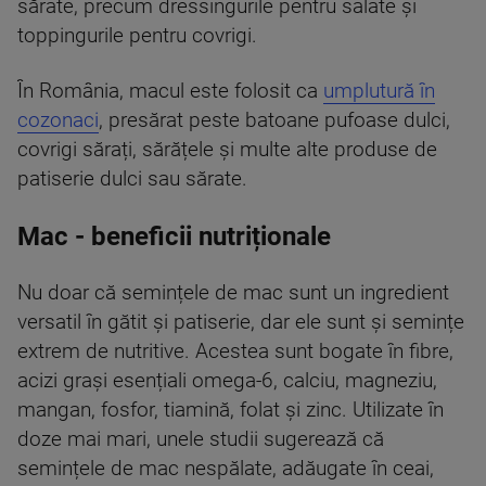
sărate, precum dressingurile pentru salate și
toppingurile pentru covrigi.
În România, macul este folosit ca
umplutură în
cozonaci
, presărat peste batoane pufoase dulci,
covrigi sărați, sărățele și multe alte produse de
patiserie dulci sau sărate.
Mac - beneficii nutriționale
Nu doar că semințele de mac sunt un ingredient
versatil în gătit și patiserie, dar ele sunt și semințe
extrem de nutritive. Acestea sunt bogate în fibre,
acizi grași esențiali omega-6, calciu, magneziu,
mangan, fosfor, tiamină, folat și zinc. Utilizate în
doze mai mari, unele studii sugerează că
semințele de mac nespălate, adăugate în ceai,