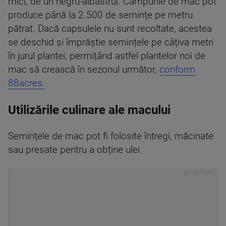
mici, de un negru-albăstrui. Câmpurile de mac pot
produce până la 2.500 de semințe pe metru
pătrat. Dacă capsulele nu sunt recoltate, acestea
se deschid și împrăștie semințele pe câțiva metri
în jurul plantei, permițând astfel plantelor noi de
mac să crească în sezonul următor,
conform
88acres.
Utilizările culinare ale macului
Semințele de mac pot fi folosite întregi, măcinate
sau presate pentru a obține ulei.