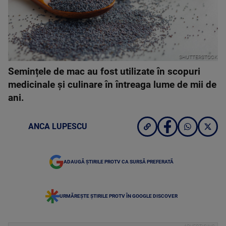
SHUTTERSTOCK
Semințele de mac au fost utilizate în scopuri
medicinale și culinare în întreaga lume de mii de
ani.
ANCA LUPESCU
ADAUGĂ ȘTIRILE PROTV CA SURSĂ PREFERATĂ
URMĂREȘTE ȘTIRILE PROTV ÎN GOOGLE DISCOVER