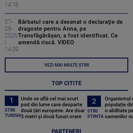
14:18
07-
Bărbatul care a desenat o declaraţie de
08-
dragoste pentru Anna, pe
2026
Transfăgărăşan, a fost identificat. Ce
|
amendă riscă. VIDEO
14:09
VEZI MAI MULTE ȘTIRI
TOP CITITE
Unde se află cel mai scurt
Organismul 
1
2
pod din lume care desparte
populație di
STIRI
două țări europene. Are doar
o abilitate p
STIRI
TURISM
3 metri și două fusuri orare
oamenilor nu
STIINTA
PARTENERI