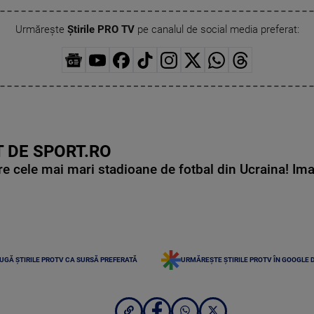
Urmărește
Știrile PRO TV
pe canalul de social media preferat:
 DE SPORT.RO
e cele mai mari stadioane de fotbal din Ucraina! Ima
UGĂ ȘTIRILE PROTV CA SURSĂ PREFERATĂ
URMĂREȘTE ȘTIRILE PROTV ÎN GOOGLE 