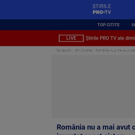
StirilePROTV
TOP CITITE
U
LIVE
Știrile PRO TV ale dimi
Stirileprotv
Stiri Diverse
România nu a mai avut oră d
România nu a mai avut or