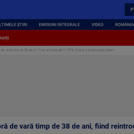
P
LTIMELE ȘTIRI
EMISIUNI INTEGRALE
VIDEO
ROMÂNIA,
neții
e vară timp de 38 de ani, fiind reintrodusă în 1979. Cine a inventat acest sistem
ă de vară timp de 38 de ani, fiind reintr