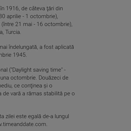
în 1916, de câteva ţări din
0 aprilie - 1 octombrie),
6 (între 21 mai - 16 octombrie),
, Turcia.
mai îndelungată, a fost aplicată
embrie 1945.
al ("Daylight saving time" -
n luna octombrie. Douăzeci de
ediu, ce conţinea şi o
a de vară a rămas stabilită pe o
a zilei este egală de-a lungul
 www.timeanddate.com.