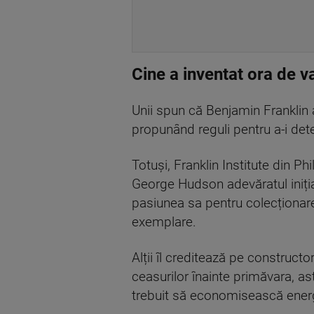
Cine a inventat ora de v
Unii spun că Benjamin Franklin a
propunând reguli pentru a-i d
Totuși, Franklin Institute din 
George Hudson adevăratul inițiat
pasiunea sa pentru colecționar
exemplare.
Alții îl creditează pe constructo
ceasurilor înainte primăvara, as
trebuit să economisească energi