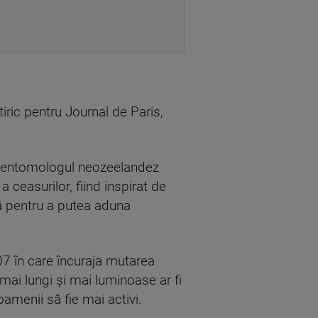
iric pentru Journal de Paris,
 pe entomologul neozeelandez
 ceasurilor, fiind inspirat de
ă pentru a putea aduna
907 în care încuraja mutarea
mai lungi și mai luminoase ar fi
amenii să fie mai activi.