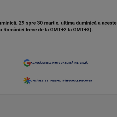
inică, 29 spre 30 martie, ultima duminică a acestei 
ă a României trece de la GMT+2 la GMT+3).
ADAUGĂ ȘTIRILE PROTV CA SURSĂ PREFERATĂ
URMĂREȘTE ȘTIRILE PROTV ÎN GOOGLE DISCOVER