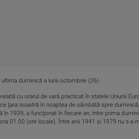
 ultima duminică a lunii octombrie (26).
elată cu orarul de vară practicat în statele Uniunii Eur
rece ţara noastră în noaptea de sâmbătă spre duminică
în 1939, a funcţionat în fiecare an, între prima duminic
a 01.00 (ore locale). Între anii 1941 şi 1979 nu s-a mai