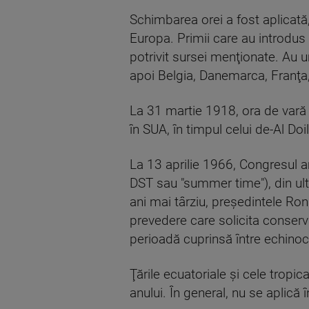
Schimbarea orei a fost aplicată,
Europa. Primii care au introdus 
potrivit sursei menţionate. Au u
apoi Belgia, Danemarca, Franţa,
La 31 martie 1918, ora de vară a
în SUA, în timpul celui de-Al D
La 13 aprilie 1966, Congresul am
DST sau "summer time"), din ult
ani mai târziu, preşedintele R
prevedere care solicita conserva
perioadă cuprinsă între echinoc
Ţările ecuatoriale şi cele tropi
anului. În general, nu se aplică