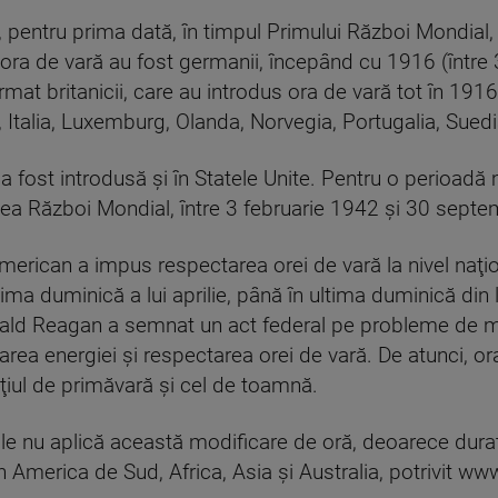
 pentru prima dată, în timpul Primului Război Mondial, 
ora de vară au fost germanii, începând cu 1916 (între 3
rmat britanicii, care au introdus ora de vară tot în 191
 Italia, Luxemburg, Olanda, Norvegia, Portugalia, Suedia
 fost introdusă şi în Statele Unite. Pentru o perioadă 
oilea Război Mondial, între 3 februarie 1942 şi 30 sept
erican a impus respectarea orei de vară la nivel naţion
ima duminică a lui aprilie, până în ultima duminică di
onald Reagan a semnat un act federal pe probleme de m
rea energiei şi respectarea orei de vară. De atunci, or
ţiul de primăvară şi cel de toamnă.
cale nu aplică această modificare de oră, deoarece durat
 în America de Sud, Africa, Asia şi Australia, potrivit