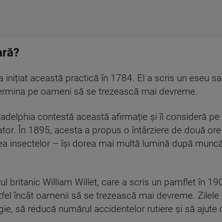
ară?
 inițiat această practică în 1784. El a scris un eseu sat
etermina pe oameni să se trezească mai devreme.
Philadelphia contestă această afirmație și îl consideră
or. În 1895, acesta a propus o întârziere de două ore a
ea insectelor – își dorea mai multă lumină după munc
rul britanic William Willet, care a scris un pamflet în 1
tfel încât oamenii să se trezească mai devreme. Zilele 
e, să reducă numărul accidentelor rutiere și să ajute o