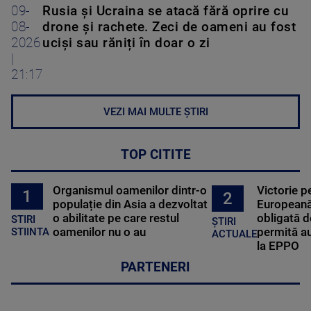
09-
Rusia și Ucraina se atacă fără oprire cu
08-
drone și rachete. Zeci de oameni au fost
2026
uciși sau răniți în doar o zi
|
21:17
VEZI MAI MULTE ȘTIRI
TOP CITITE
Organismul oamenilor dintr-o
Victorie p
1
2
populație din Asia a dezvoltat
Europeană
o abilitate pe care restul
obligată d
STIRI
ȘTIRI
oamenilor nu o au
permită au
STIINTA
ACTUALE
la EPPO
PARTENERI