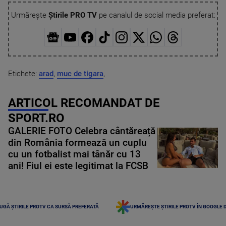
Urmărește
Știrile PRO TV
pe canalul de social media preferat:
Etichete:
arad
,
muc de tigara
,
ARTICOL RECOMANDAT DE
SPORT.RO
GALERIE FOTO Celebra cântăreață
din România formează un cuplu
cu un fotbalist mai tânăr cu 13
ani! Fiul ei este legitimat la FCSB
UGĂ ȘTIRILE PROTV CA SURSĂ PREFERATĂ
URMĂREȘTE ȘTIRILE PROTV ÎN GOOGLE 