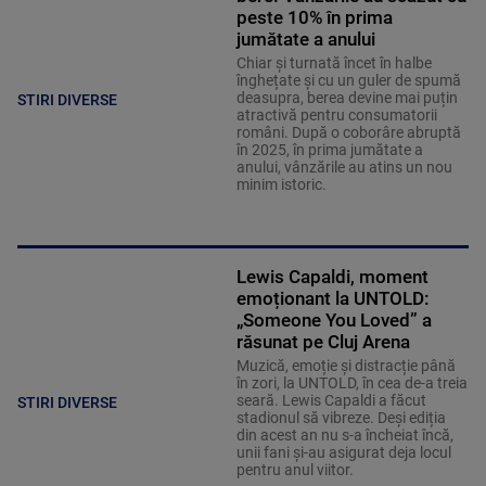
peste 10% în prima
jumătate a anului
Chiar și turnată încet în halbe
înghețate și cu un guler de spumă
deasupra, berea devine mai puțin
STIRI DIVERSE
atractivă pentru consumatorii
români. După o coborâre abruptă
în 2025, în prima jumătate a
anului, vânzările au atins un nou
minim istoric.
Lewis Capaldi, moment
emoționant la UNTOLD:
„Someone You Loved” a
răsunat pe Cluj Arena
Muzică, emoție și distracție până
în zori, la UNTOLD, în cea de-a treia
seară. Lewis Capaldi a făcut
STIRI DIVERSE
stadionul să vibreze. Deși ediția
din acest an nu s-a încheiat încă,
unii fani și-au asigurat deja locul
pentru anul viitor.