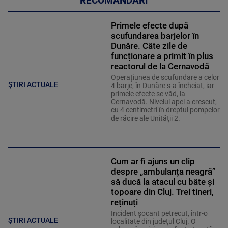
RECOMANDĂRI
Primele efecte după
scufundarea barjelor în
Dunăre. Câte zile de
funcționare a primit în plus
reactorul de la Cernavodă
Operațiunea de scufundare a celor
ȘTIRI ACTUALE
4 barje, în Dunăre s-a încheiat, iar
primele efecte se văd, la
Cernavodă. Nivelul apei a crescut,
cu 4 centimetri în dreptul pompelor
de răcire ale Unității 2.
Cum ar fi ajuns un clip
despre „ambulanța neagră”
să ducă la atacul cu bâte și
topoare din Cluj. Trei tineri,
reținuți
Incident șocant petrecut, într-o
ȘTIRI ACTUALE
localitate din județul Cluj. O