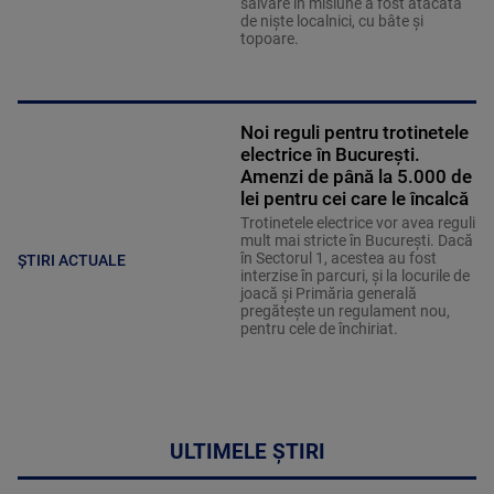
salvare în misiune a fost atacată
de niște localnici, cu bâte și
topoare.
Noi reguli pentru trotinetele
electrice în București.
Amenzi de până la 5.000 de
lei pentru cei care le încalcă
Trotinetele electrice vor avea reguli
mult mai stricte în București. Dacă
în Sectorul 1, acestea au fost
ȘTIRI ACTUALE
interzise în parcuri, și la locurile de
joacă și Primăria generală
pregătește un regulament nou,
pentru cele de închiriat.
ULTIMELE ȘTIRI