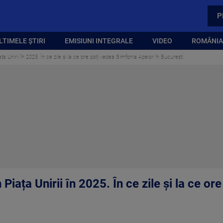
P
LTIMELE ȘTIRI
EMISIUNI INTEGRALE
VIDEO
ROMÂNIA,
ța Unirii în 2025. În ce zile și la ce ore poți vedea Simfonia Apelor în București
Piața Unirii în 2025. În ce zile și la ce o