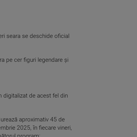
eri seara se deschide oficial
 pe cer figuri legendare și
 digitalizat de acest fel din
i durează aproximativ 45 de
brie 2025, în fiecare vineri,
mătorul program: