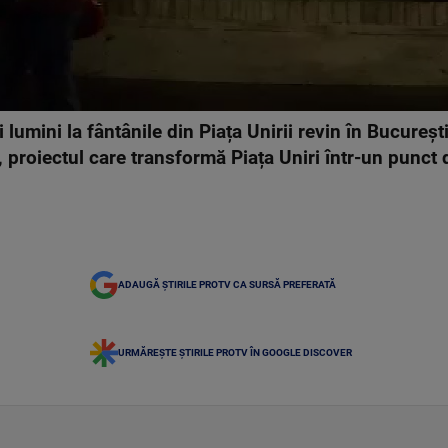
lumini la fântânile din Piața Unirii revin în Bucureșt
proiectul care transformă Piața Uniri într-un punct de
ADAUGĂ ȘTIRILE PROTV CA SURSĂ PREFERATĂ
URMĂREȘTE ȘTIRILE PROTV ÎN GOOGLE DISCOVER