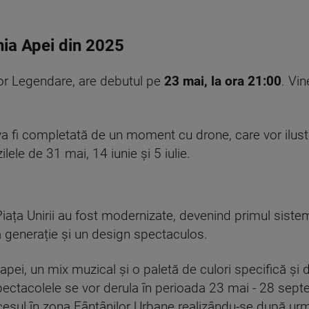
ia Apei din 2025
lor Legendare, are debutul pe
23 mai, la ora 21:00
. Vin
 fi completată de un moment cu drone, care vor ilustra
ilele de 31 mai, 14 iunie și 5 iulie.
 Piața Unirii au fost modernizate, devenind primul sistem
 generație și un design spectaculos.
 apei, un mix muzical și o paletă de culori specifică ș
pectacolele se vor derula în perioada 23 mai - 28 septem
esul în zona Fântânilor Urbane realizându-se după ur