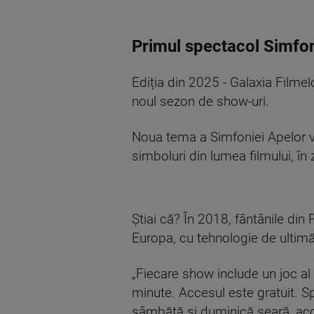
Primul spectacol Simfon
Ediția din 2025 - Galaxia Filme
noul sezon de show-uri.
Noua tema a Simfoniei Apelor va
simboluri din lumea filmului, în z
Știai că? În 2018, fântânile din
Europa, cu tehnologie de ultimă
„Fiecare show include un joc al
minute. Accesul este gratuit. S
sâmbătă și duminică seară, acc