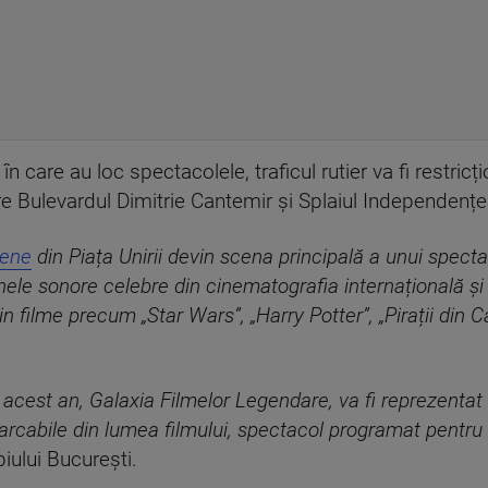
e în care au loc spectacolele, traficul rutier va fi restric
 Bulevardul Dimitrie Cantemir și Splaiul Independenței,
iene
din Piața Unirii devin scena principală a unui specta
loanele sonore celebre din cinematografia internațională
n filme precum „Star Wars”, „Harry Potter”, „Pirații din C
 acest an, Galaxia Filmelor Legendare, va fi reprezentat
marcabile din lumea filmului, spectacol programat pentru 
iului București.