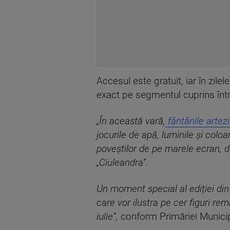
Accesul este gratuit, iar în zilel
exact pe segmentul cuprins între
„În această vară,
fântânile artez
jocurile de apă, luminile și co
poveștilor de pe marele ecran, di
„Ciuleandra”.
Un moment special al ediției din
care vor ilustra pe cer figuri re
iulie”,
conform Primăriei Municip