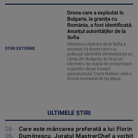
Drona care a explodat în
Bulgaria, la granița cu
România, a fost identificată.
Anunțul autorităților de la
Sofia
Ministerul Apărării de la Sofia a
STIRI EXTERNE
anunțat că drona care s-a
prăbușit sâmbătă dimineața pe un
câmp din Bulgaria, la circa un
kilometru de stația de comprimare
a gazelor de pe traseul
gazoductului Trans-Balkan, este o
dronă-momeală de tip Maya.
ULTIMELE ȘTIRI
08-
Care este mâncarea preferată a lui Florin
08-
Dumitrescu. Juratul MastrerChef a vorbit