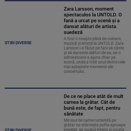
Zara Larsson, moment
spectaculos la UNTOLD. O
fană a urcat pe scenă și a
dansat alături de artista
suedeză
A fost o noapte plină de culoare,
STIRI DIVERSE
muzică și emoții la UNTOLD. Zara
Larsson i-a făcut pe fani să cânte
și să danseze alături de ea, iar o
admiratoare a ajuns chiar pe
scenă, unde a trăit unul dintre cele
mai așteptate momente ale
concertului.
De ce ne place atât de mult
carnea la grătar. Cât de
bună este, de fapt, pentru
sănătate
Mirosul de carne rumenită pe
grătar ne stârnește pofta aproape
imediat, iar gustul intens și crusta
STIRI DIVERSE