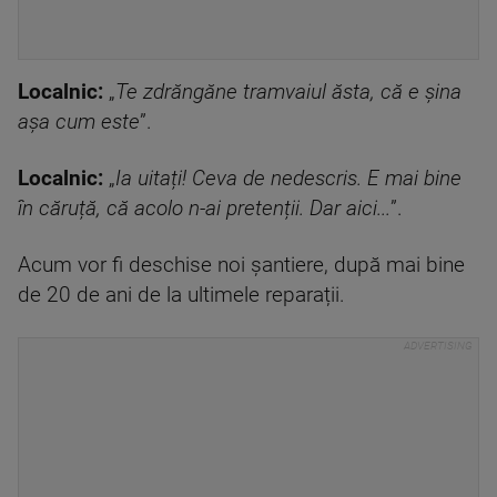
Localnic:
„
Te zdrăngăne tramvaiul ăsta, că e șina
așa cum este
”.
Localnic:
„
Ia uitați! Ceva de nedescris. E mai bine
în căruță, că acolo n-ai pretenții. Dar aici...
”.
Acum vor fi deschise noi șantiere, după mai bine
de 20 de ani de la ultimele reparații.