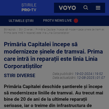
StirilePROTV
CAUTA
VOYO
TOATE 
PROTV NEWS LIVE
ULTIMELE ȘTIRI
Stirileprotv
Stiri Diverse
Primăria Capitalei începe să modernizeze șinele de tramvai.
Prima care intră în reparații este linia Linia Corporatiștilor
Primăria Capitalei începe să
modernizeze șinele de tramvai. Prima
care intră în reparații este linia Linia
Corporatiștilor
Data publicării:
19-02-2024 | 19:52
STIRI DIVERSE
Data actualizării:
12-08-2025 | 01:07
Primăria Capitalei deschide șantierele și începe
să modernizeze liniile de tramvai. Au trecut mai
bine de 20 de ani de la ultimele reparații
serioase, iar o treime din infrastructura de