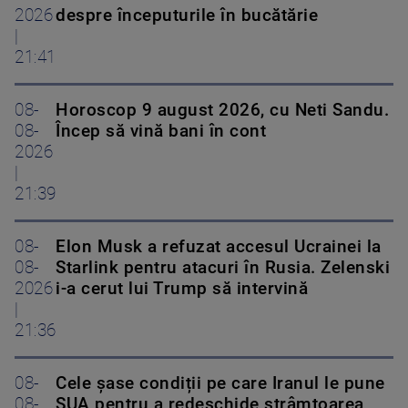
2026
despre începuturile în bucătărie
|
21:41
08-
Horoscop 9 august 2026, cu Neti Sandu.
08-
Încep să vină bani în cont
2026
|
21:39
08-
Elon Musk a refuzat accesul Ucrainei la
08-
Starlink pentru atacuri în Rusia. Zelenski
2026
i-a cerut lui Trump să intervină
|
21:36
08-
Cele șase condiții pe care Iranul le pune
08-
SUA pentru a redeschide strâmtoarea