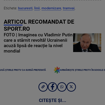
Etichete:
bucuresti
,
linii
,
modernizare
,
tramvai
,
ARTICOL RECOMANDAT DE
SPORT.RO
FOTO | Imaginea cu Vladimir Putin
care a stârnit revoltă! Ucrainenii
acuză lipsă de reacție la nivel
mondial
UGĂ ȘTIRILE PROTV CA SURSĂ PREFERATĂ
URMĂREȘTE ȘTIRILE PROTV ÎN GOOGLE 
CITEȘTE ȘI...