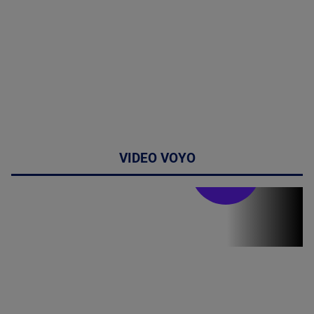
VIDEO VOYO
Stirile PRO TV
Stirile PRO