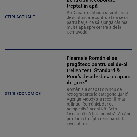
treptat în apă
Pe Dunăre continuă operațiunea
ȘTIRI ACTUALE
de scufundare controlată a celor
patru barje, ca să ajungă cât mai
multă apă spre centrala de la
Cernavodă.
Finanțele României se
pregătesc pentru cel de-al
treilea test. Standard &
Poor’s decide dacă scapăm
de „junk”
România a scapat din nou de
STIRI ECONOMICE
retrogradarea la categoria „junk”.
Agenția Moody's, a reconfirmat
ratingul României, dar cu
perspectivă negativă. Asta
înseamnă că țara noastră rămâne
pe ultima treaptă recomandată
investițiilor.