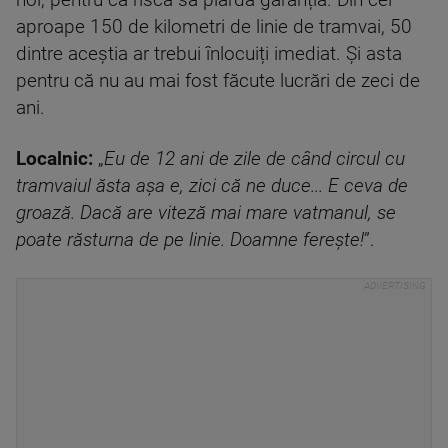
noi, pentru că riscă să piardă garanția. Din cei
aproape 150 de kilometri de linie de tramvai, 50
dintre aceștia ar trebui înlocuiți imediat. Și asta
pentru că nu au mai fost făcute lucrări de zeci de
ani.
Localnic:
„
Eu de 12 ani de zile de când circul cu
tramvaiul ăsta așa e, zici că ne duce... E ceva de
groază. Dacă are viteză mai mare vatmanul, se
poate răsturna de pe linie. Doamne ferește!
”.