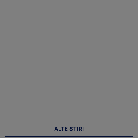
TV # 19.00 -
8 August
2026
MAI
MULTE
DETALII
30:33
ALTE ȘTIRI