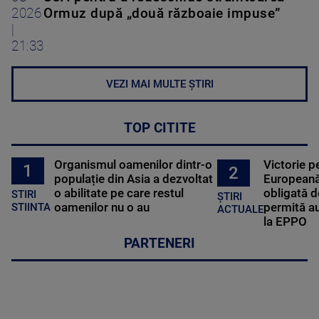
2026
Ormuz după „două războaie impuse”
|
21:33
VEZI MAI MULTE ȘTIRI
TOP CITITE
Organismul oamenilor dintr-o
Victorie p
1
2
populație din Asia a dezvoltat
Europeană
o abilitate pe care restul
obligată d
STIRI
ȘTIRI
oamenilor nu o au
permită au
STIINTA
ACTUALE
la EPPO
PARTENERI