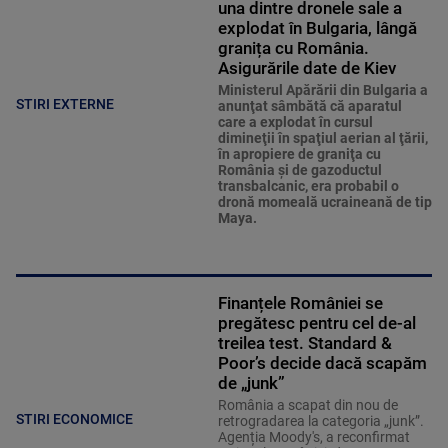
una dintre dronele sale a
explodat în Bulgaria, lângă
granița cu România.
Asigurările date de Kiev
Ministerul Apărării din Bulgaria a
STIRI EXTERNE
anunţat sâmbătă că aparatul
care a explodat în cursul
dimineţii în spaţiul aerian al ţării,
în apropiere de graniţa cu
România şi de gazoductul
transbalcanic, era probabil o
dronă momeală ucraineană de tip
Maya.
Finanțele României se
pregătesc pentru cel de-al
treilea test. Standard &
Poor’s decide dacă scapăm
de „junk”
România a scapat din nou de
STIRI ECONOMICE
retrogradarea la categoria „junk”.
Agenția Moody's, a reconfirmat