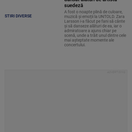
suedeză
A fost o noapte plină de culoare,
STIRI DIVERSE
muzică și emoții la UNTOLD. Zara
Larsson i-a făcut pe fani să cânte
și să danseze alături de ea, iar o
admiratoare a ajuns chiar pe
scenă, unde a trăit unul dintre cele
mai așteptate momente ale
concertului.