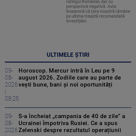
ratingul României, dar cu
perspectivă negativă. Asta
înseamnă că țara noastră rămâne
pe ultima treaptă recomandată
investițiilor.
ULTIMELE ȘTIRI
09-
Horoscop. Mercur intră în Leu pe 9
08-
august 2026. Zodiile care au parte de
2026
vești bune, bani și noi oportunități
|
08:25
09-
S-a încheiat „campania de 40 de zile” a
08-
Ucrainei împotriva Rusiei. Ce a spus
2026
Zelenski despre rezultatul operațiunii