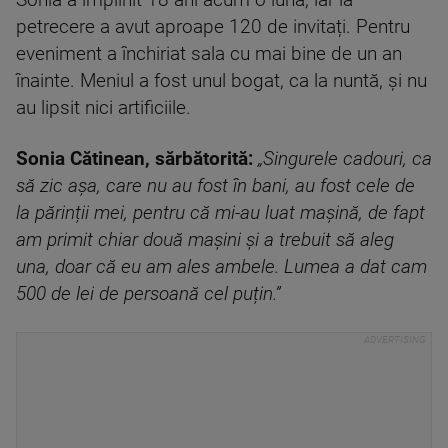
Sonia a împlinit 18 ani acum o lună, iar la
petrecere a avut aproape 120 de invitați. Pentru
eveniment a închiriat sala cu mai bine de un an
înainte. Meniul a fost unul bogat, ca la nuntă, și nu
au lipsit nici artificiile.
Sonia Cătinean, sărbătorită:
„Singurele cadouri, ca
să zic așa, care nu au fost în bani, au fost cele de
la părinții mei, pentru că mi-au luat mașină, de fapt
am primit chiar două mașini și a trebuit să aleg
una, doar că eu am ales ambele. Lumea a dat cam
500 de lei de persoană cel puțin.”