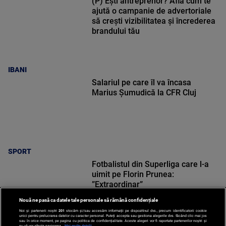
(P) Ești antreprenor? Află cum te
ajută o campanie de advertoriale
să crești vizibilitatea și încrederea
brandului tău
IBANI
Salariul pe care îl va încasa
Marius Șumudică la CFR Cluj
SPORT
Fotbalistul din Superliga care l-a
uimit pe Florin Prunea:
”Extraordinar”
Nouă ne pasă ca datele tale personale să rămână confidențiale
Noi și partenerii noștri
201
stocăm și/sau accesăm informații pe dispozitivul dvs., precum identificatorii cookie
unici pentru prelucrarea datelor cu caracter personal. Puteți accepta sau gestiona alegerile dvs. făcând clic mai jos
sau în orice moment, pe pagina cu politica de confidențialitate. Aceste alegeri vor fi raportate partenerilor noștri și
nu vă vor afecta navigarea.
Mai multe detalii