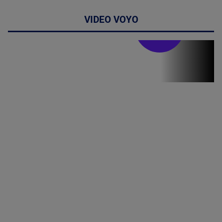
VIDEO VOYO
Stirile PRO TV
Stirile PRO
TV # 19.00 -
8 August
2026
MAI
MULTE
DETALII