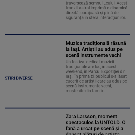
traversează semnul Leului. Acest
tranzit astral imprimă o dinamică
directă, curajoasă și plină de
siguranță în sfera interacțiunilor.
Muzica tradițională răsună
la Iași. Artiștii au adus pe
scenă instrumente vechi
Un festival dedicat muzicii
tradiționale are loc, în acest
weekend, în Parcul Expoziției din
Iași. În prima zi, publicul s-a lăsat
STIRI DIVERSE
cucerit de artiștii care au adus pe
scenă instrumente vechi,
moștenite din familie.
Zara Larsson, moment
spectaculos la UNTOLD. O
fană a urcat pe scenă și a
dansat alături de artista