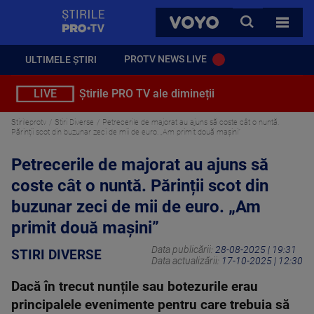
StirilePROTV
CAUTA
VOYO
TOATE 
PROTV NEWS LIVE
ULTIMELE ȘTIRI
LIVE
Știrile PRO TV ale dimineții
Stirileprotv
Stiri Diverse
Petrecerile de majorat au ajuns să coste cât o nuntă.
Părinții scot din buzunar zeci de mii de euro. „Am primit două mașini”
Petrecerile de majorat au ajuns să
coste cât o nuntă. Părinții scot din
buzunar zeci de mii de euro. „Am
primit două mașini”
Data publicării:
28-08-2025 | 19:31
STIRI DIVERSE
Data actualizării:
17-10-2025 | 12:30
Dacă în trecut nunțile sau botezurile erau
principalele evenimente pentru care trebuia să