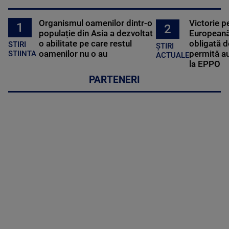
Organismul oamenilor dintr-o
Victorie p
1
2
populație din Asia a dezvoltat
Europeană
o abilitate pe care restul
obligată d
STIRI
ȘTIRI
oamenilor nu o au
permită au
STIINTA
ACTUALE
la EPPO
PARTENERI