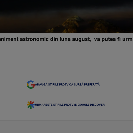
eniment astronomic din luna august, va putea fi urmă
ADAUGĂ ȘTIRILE PROTV CA SURSĂ PREFERATĂ
URMĂREȘTE ȘTIRILE PROTV ÎN GOOGLE DISCOVER