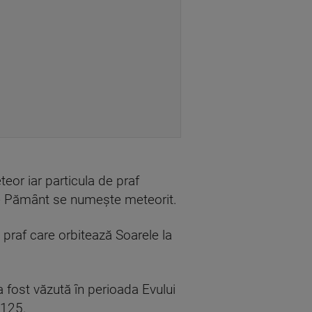
eor iar particula de praf
pe Pământ se numește meteorit.
 praf care orbitează Soarele la
a fost văzută în perioada Evului
2125.