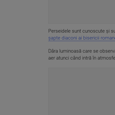
Perseidele sunt cunoscute și sub
șapte diaconi ai bisericii roman
Dâra luminoasă care se observă
aer atunci când intră în atmosf