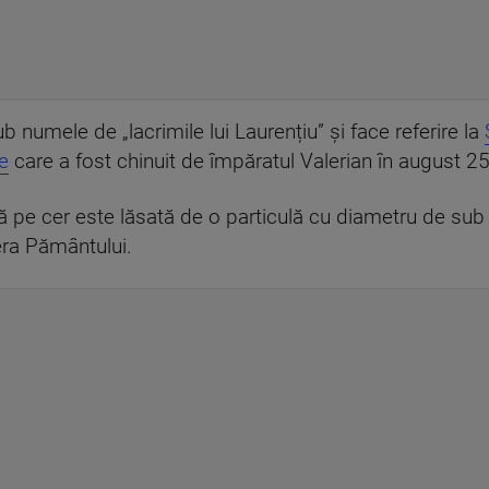
 numele de „lacrimile lui Laurențiu” și face referire la
e
care a fost chinuit de împăratul Valerian în august 2
 pe cer este lăsată de o particulă cu diametru de su
era Pământului.