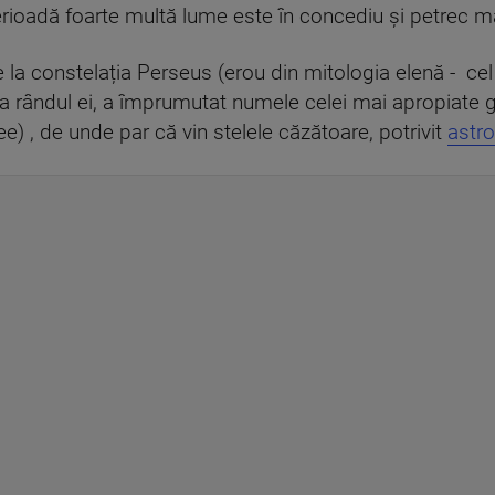
ioadă foarte multă lume este în concediu și petrec mai
 la constelația Perseus (erou din mitologia elenă - ce
a rândul ei, a împrumutat numele celei mai apropiate ga
) , de unde par că vin stelele căzătoare, potrivit
astro