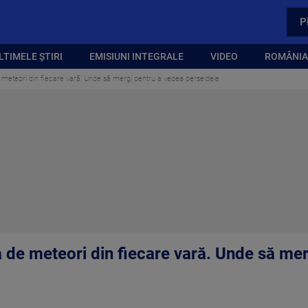
P
LTIMELE ȘTIRI
EMISIUNI INTEGRALE
VIDEO
ROMÂNIA,
e meteori din fiecare vară. Unde să mergi pentru a vedea perseidele
a de meteori din fiecare vară. Unde să me