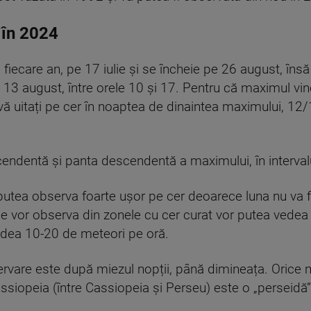
 în 2024
fiecare an, pe 17 iulie și se încheie pe 26 august, îns
 13 august, între orele 10 și 17. Pentru că maximul vine 
vă uitați pe cer în noaptea de dinaintea maximului, 12/
endentă și panta descendentă a maximului, în interval
utea observa foarte ușor pe cer deoarece luna nu va fi 
 ce vor observa din zonele cu cer curat vor putea ved
edea 10-20 de meteori pe oră.
vare este după miezul nopții, până dimineața. Orice me
ssiopeia (între Cassiopeia și Perseu) este o „perseidă”