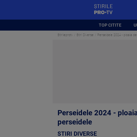
StirilePROTV
TOP CITITE
U
Stirileprotv
Stiri Diverse
Perseidele 2024 - ploaia d
Perseidele 2024 - ploai
perseidele
STIRI DIVERSE