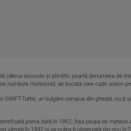
lă câteva secunde și științific poartă denumirea de met
 se numește meteoroid, iar bucata care cade uneori 
ei SWIFT-Tuttle, un bulgăre compus din gheață, rocă și
identificată prima dată în 1862, însă ploaia de meteori 
st văzută în 1992 și va putea fi observată din nou în 