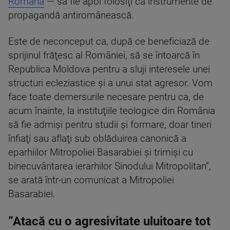
Română
— să fie apoi folosiţi ca instrumente de
propagandă antiromânească.
Este de neconceput ca, după ce beneficiază de
sprijinul frăţesc al României, să se întoarcă în
Republica Moldova pentru a sluji interesele unei
structuri ecleziastice şi a unui stat agresor. Vom
face toate demersurile necesare pentru ca, de
acum înainte, la instituţiile teologice din România
să fie admişi pentru studii şi formare, doar tineri
înfiaţi sau aflaţi sub oblăduirea canonică a
eparhiilor Mitropoliei Basarabiei şi trimişi cu
binecuvântarea ierarhilor Sinodului Mitropolitan”,
se arată într-un comunicat a Mitropoliei
Basarabiei.
”Atacă cu o agresivitate uluitoare tot