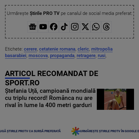
Urmărește
Știrile PRO TV
pe canalul de social media preferat:
Etichete:
cerere
,
cetatenie romana
,
cleric
,
mitropolia
basarabiei
,
moscova
,
propaganda
,
retragere
,
rusi
,
ARTICOL RECOMANDAT DE
SPORT.RO
Ștefania Uță, campioană mondială
cu triplu record! Românca nu are
rival în lume la 400 metri garduri
UGĂ ȘTIRILE PROTV CA SURSĂ PREFERATĂ
URMĂREȘTE ȘTIRILE PROTV ÎN GOOGLE 