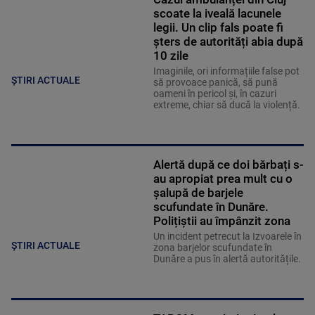
scoate la iveală lacunele
legii. Un clip fals poate fi
șters de autorități abia după
10 zile
Imaginile, ori informațiile false pot
ȘTIRI ACTUALE
să provoace panică, să pună
oameni în pericol și, în cazuri
extreme, chiar să ducă la violență.
Alertă după ce doi bărbați s-
au apropiat prea mult cu o
șalupă de barjele
scufundate în Dunăre.
Polițiștii au împânzit zona
Un incident petrecut la Izvoarele în
ȘTIRI ACTUALE
zona barjelor scufundate în
Dunăre a pus în alertă autoritățile.