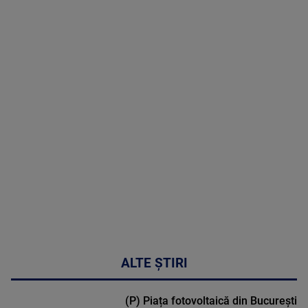
10 August
2026
MAI
MULTE
DETALII
46:08
ALTE ȘTIRI
(P) Piața fotovoltaică din București