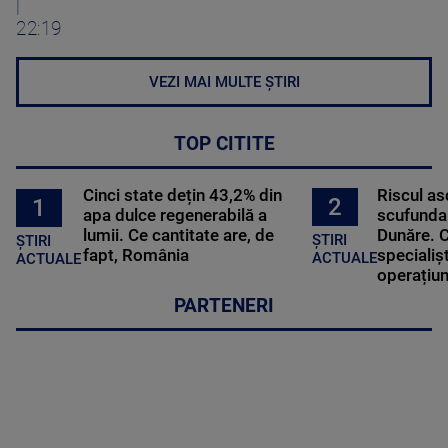
|
22:19
VEZI MAI MULTE ȘTIRI
TOP CITITE
Cinci state dețin 43,2% din
Riscul a
2
1
apa dulce regenerabilă a
scufundar
lumii. Ce cantitate are, de
Dunăre. C
ȘTIRI
ȘTIRI
fapt, România
specialișt
ACTUALE
ACTUALE
operațiun
PARTENERI