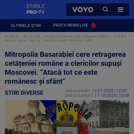
StirilePROTV
CAUTA
VOYO
TOATE 
PROTV NEWS LIVE
ULTIMELE ȘTIRI
Stirileprotv
Stiri Diverse
Mitropolia Basarabiei cere retragerea cetățeniei române a
clericilor supuși Moscovei. ”Atacă tot ce este românesc și sfânt”
Mitropolia Basarabiei cere retragerea
cetățeniei române a clericilor supuși
Moscovei. ”Atacă tot ce este
românesc și sfânt”
Data publicării:
13-07-2025 | 15:00
STIRI DIVERSE
Data actualizării:
17-10-2025 | 10:48