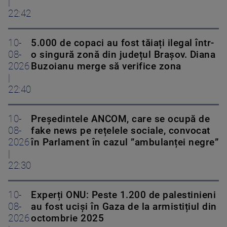
|
22:42
10-
5.000 de copaci au fost tăiați ilegal într-
08-
o singură zonă din județul Brașov. Diana
2026
Buzoianu merge să verifice zona
|
22:40
10-
Președintele ANCOM, care se ocupă de
08-
fake news pe rețelele sociale, convocat
2026
în Parlament în cazul ”ambulanței negre”
|
22:30
10-
Experți ONU: Peste 1.200 de palestinieni
08-
au fost uciși în Gaza de la armistițiul din
2026
octombrie 2025