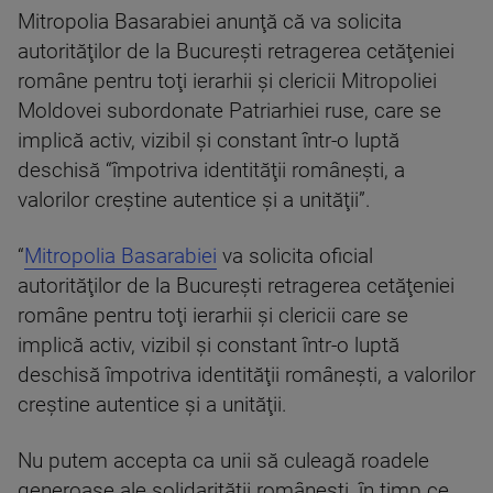
Mitropolia Basarabiei anunţă că va solicita
autorităţilor de la Bucureşti retragerea cetăţeniei
române pentru toţi ierarhii şi clericii Mitropoliei
Moldovei subordonate Patriarhiei ruse, care se
implică activ, vizibil şi constant într-o luptă
deschisă “împotriva identităţii româneşti, a
valorilor creştine autentice şi a unităţii”.
“
Mitropolia Basarabiei
va solicita oficial
autorităţilor de la Bucureşti retragerea cetăţeniei
române pentru toţi ierarhii şi clericii care se
implică activ, vizibil şi constant într-o luptă
deschisă împotriva identităţii româneşti, a valorilor
creştine autentice şi a unităţii.
Nu putem accepta ca unii să culeagă roadele
generoase ale solidarităţii româneşti, în timp ce