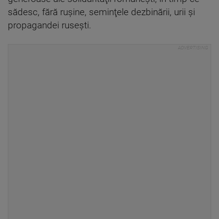
sădesc, fără ruşine, seminţele dezbinării, urii şi
propagandei ruseşti.