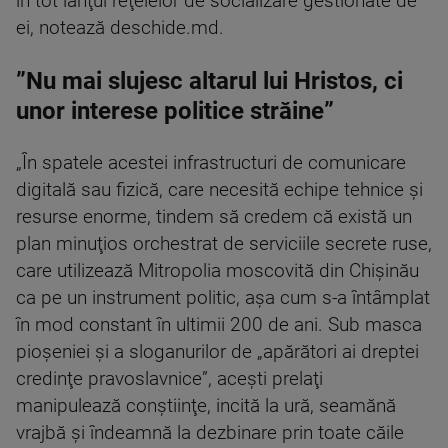
în tot lanţul reţelelor de socializare gestionate de
ei, notează deschide.md.
”Nu mai slujesc altarul lui Hristos, ci
unor interese politice străine”
„În spatele acestei infrastructuri de comunicare
digitală sau fizică, care necesită echipe tehnice şi
resurse enorme, tindem să credem că există un
plan minuţios orchestrat de serviciile secrete ruse,
care utilizează Mitropolia moscovită din Chişinău
ca pe un instrument politic, aşa cum s-a întâmplat
în mod constant în ultimii 200 de ani. Sub masca
pioşeniei şi a sloganurilor de „apărători ai dreptei
credinţe pravoslavnice”, aceşti prelaţi
manipulează conştiinţe, incită la ură, seamănă
vrajbă şi îndeamnă la dezbinare prin toate căile