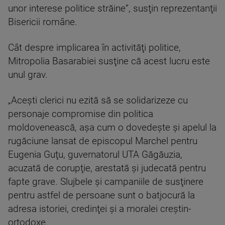
unor interese politice străine”, susţin reprezentanţii
Bisericii române.
Cât despre implicarea în activităţi politice,
Mitropolia Basarabiei susţine că acest lucru este
unul grav.
„Aceşti clerici nu ezită să se solidarizeze cu
personaje compromise din politica
moldovenească, aşa cum o dovedeşte şi apelul la
rugăciune lansat de episcopul Marchel pentru
Eugenia Guţu, guvernatorul UTA Găgăuzia,
acuzată de corupţie, arestată şi judecată pentru
fapte grave. Slujbele şi campaniile de susţinere
pentru astfel de persoane sunt o batjocură la
adresa istoriei, credinţei şi a moralei creştin-
ortodoxe.