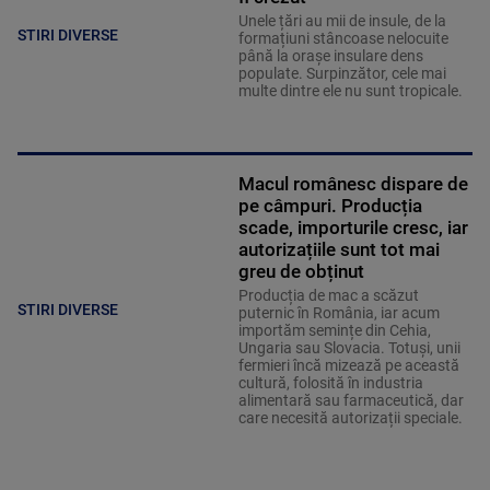
Unele țări au mii de insule, de la
STIRI DIVERSE
formațiuni stâncoase nelocuite
până la orașe insulare dens
populate. Surpinzător, cele mai
multe dintre ele nu sunt tropicale.
Macul românesc dispare de
pe câmpuri. Producția
scade, importurile cresc, iar
autorizațiile sunt tot mai
greu de obținut
Producția de mac a scăzut
STIRI DIVERSE
puternic în România, iar acum
importăm semințe din Cehia,
Ungaria sau Slovacia. Totuși, unii
fermieri încă mizează pe această
cultură, folosită în industria
alimentară sau farmaceutică, dar
care necesită autorizații speciale.