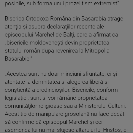
posibile, sub forma unui prozelitism extremist”.
Biserica Ortodoxă Română din Basarabia atrage
atenţia şi asupra declaraţiilor recente ale
episcopului Marchel de Bălţi, care a afirmat că
„bisericile moldoveneşti devin proprietatea
statului român după revenirea la Mitropolia
Basarabiei”.
„Acestea sunt nu doar minciuni sfruntate, ci şi
atentate la demnitatea şi alegerea liberă şi
conştientă a credincioşilor. Bisericile, conform
legislaţiei, sunt şi vor rămâne proprietatea
comunităţilor religioase sau a Ministerului Culturii.
Acest tip de manipulare grosolană nu face decât
să confirme că episcopul Marchel şi cei
asemenea lui nu mai slujesc altarului lui Hristos, ci