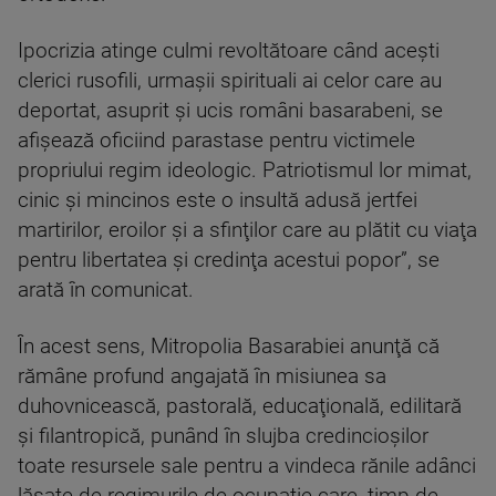
Ipocrizia atinge culmi revoltătoare când aceşti
clerici rusofili, urmaşii spirituali ai celor care au
deportat, asuprit şi ucis români basarabeni, se
afişează oficiind parastase pentru victimele
propriului regim ideologic. Patriotismul lor mimat,
cinic şi mincinos este o insultă adusă jertfei
martirilor, eroilor şi a sfinţilor care au plătit cu viaţa
pentru libertatea şi credinţa acestui popor”, se
arată în comunicat.
În acest sens, Mitropolia Basarabiei anunţă că
rămâne profund angajată în misiunea sa
duhovnicească, pastorală, educaţională, edilitară
şi filantropică, punând în slujba credincioşilor
toate resursele sale pentru a vindeca rănile adânci
lăsate de regimurile de ocupaţie care, timp de