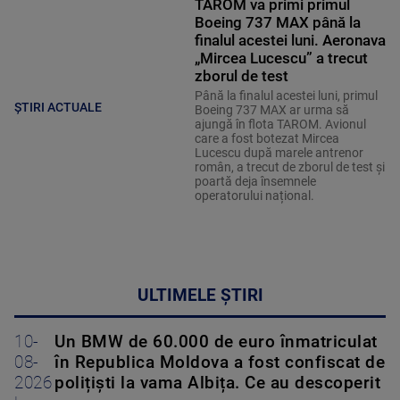
TAROM va primi primul
Boeing 737 MAX până la
finalul acestei luni. Aeronava
„Mircea Lucescu” a trecut
zborul de test
Până la finalul acestei luni, primul
ȘTIRI ACTUALE
Boeing 737 MAX ar urma să
ajungă în flota TAROM. Avionul
care a fost botezat Mircea
Lucescu după marele antrenor
român, a trecut de zborul de test și
poartă deja însemnele
operatorului național.
ULTIMELE ȘTIRI
10-
Un BMW de 60.000 de euro înmatriculat
08-
în Republica Moldova a fost confiscat de
2026
polițiști la vama Albița. Ce au descoperit