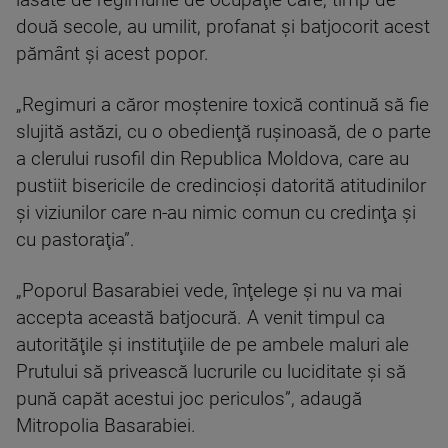
două secole, au umilit, profanat şi batjocorit acest
pământ şi acest popor.
„Regimuri a căror moştenire toxică continuă să fie
slujită astăzi, cu o obedienţă ruşinoasă, de o parte
a clerului rusofil din Republica Moldova, care au
pustiit bisericile de credincioşi datorită atitudinilor
şi viziunilor care n-au nimic comun cu credinţa şi
cu pastoraţia”.
„Poporul Basarabiei vede, înţelege şi nu va mai
accepta această batjocură. A venit timpul ca
autorităţile şi instituţiile de pe ambele maluri ale
Prutului să privească lucrurile cu luciditate şi să
pună capăt acestui joc periculos”, adaugă
Mitropolia Basarabiei.