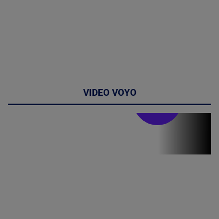
VIDEO VOYO
Stirile PRO TV
Stirile PRO
TV # 19.00 -