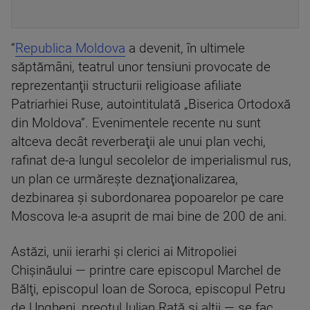
“
Republica Moldova
a devenit, în ultimele
săptămâni, teatrul unor tensiuni provocate de
reprezentanţii structurii religioase afiliate
Patriarhiei Ruse, autointitulată „Biserica Ortodoxă
din Moldova”. Evenimentele recente nu sunt
altceva decât reverberaţii ale unui plan vechi,
rafinat de-a lungul secolelor de imperialismul rus,
un plan ce urmăreşte deznaţionalizarea,
dezbinarea şi subordonarea popoarelor pe care
Moscova le-a asuprit de mai bine de 200 de ani.
Astăzi, unii ierarhi şi clerici ai Mitropoliei
Chişinăului — printre care episcopul Marchel de
Bălţi, episcopul Ioan de Soroca, episcopul Petru
de Ungheni, preotul Iulian Raţă şi alţii — se fac