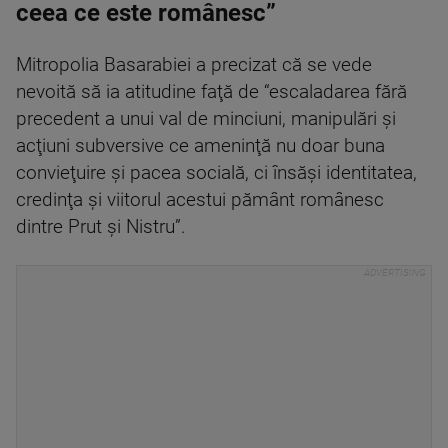
ceea ce este românesc”
Mitropolia Basarabiei a precizat că se vede
nevoită să ia atitudine faţă de “escaladarea fără
precedent a unui val de minciuni, manipulări şi
acţiuni subversive ce ameninţă nu doar buna
convieţuire şi pacea socială, ci însăşi identitatea,
credinţa şi viitorul acestui pământ românesc
dintre Prut şi Nistru”.