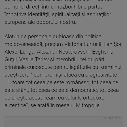
complici direcţi într-un război hibrid purtat
împotriva identităţii, spiritualităţii şi aspiraţiilor
europene ale poporului nostru.
Alături de personaje dubioase din politica
moldovenească, precum Victoria Furtună, Ilan Şor,
Alexei Lungu, Alexandr Nesterovschi, Evghenia
Guţul, Vasile Tarlev şi membrii unei grupări
criminale cunoscute pentru legăturile cu Kremlinul,
aceşti „eroi” compromişi atacă cu o agresivitate
uluitoare tot ceea ce este românesc, tot ceea ce
este sfânt, tot ceea ce este democratic, tot ceea
ce uneşte acest neam cu valorile ortodoxe
autentice”, se arată în mesajul Mitropoliei.