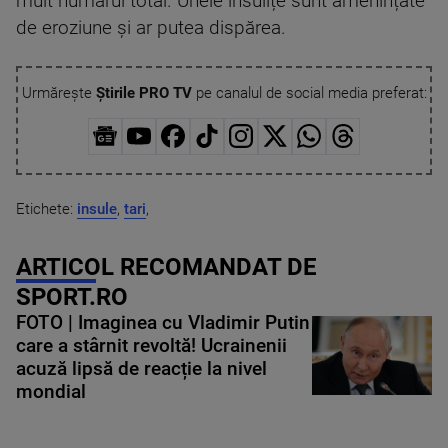
mult numărul total. Unele insulițe sunt amenințate
de eroziune și ar putea dispărea.
Urmărește
Știrile PRO TV
pe canalul de social media preferat:
Etichete:
insule
,
tari
,
ARTICOL RECOMANDAT DE
SPORT.RO
FOTO | Imaginea cu Vladimir Putin
care a stârnit revoltă! Ucrainenii
acuză lipsă de reacție la nivel
mondial