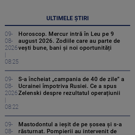
ULTIMELE ȘTIRI
09-
Horoscop. Mercur intră în Leu pe 9
08-
august 2026. Zodiile care au parte de
2026
vești bune, bani și noi oportunități
|
08:25
09-
S-a încheiat „campania de 40 de zile” a
08-
Ucrainei împotriva Rusiei. Ce a spus
2026
Zelenski despre rezultatul operațiunii
|
08:22
09-
Mastodontul a ieșit de pe șosea și s-a
08-
răsturnat. Pompierii au intervenit de