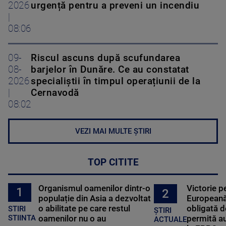
2026
urgență pentru a preveni un incendiu
|
08:06
09-
Riscul ascuns după scufundarea
08-
barjelor în Dunăre. Ce au constatat
2026
specialiștii în timpul operațiunii de la
|
Cernavodă
08:02
VEZI MAI MULTE ȘTIRI
TOP CITITE
Organismul oamenilor dintr-o
Victorie p
1
2
populație din Asia a dezvoltat
Europeană
o abilitate pe care restul
obligată d
STIRI
ȘTIRI
oamenilor nu o au
permită au
STIINTA
ACTUALE