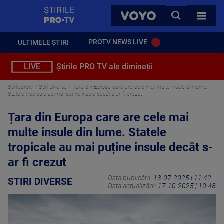
StirilePROTV
CAUTA
VOYO
TOATE 
PROTV NEWS LIVE
ULTIMELE ȘTIRI
LIVE
Știrile PRO TV ale dimineții
Stirileprotv
Stiri Diverse
Țara din Europa care are cele mai multe insule din lume.
Statele tropicale au mai puține insule decât s-ar fi crezut
Țara din Europa care are cele mai
multe insule din lume. Statele
tropicale au mai puține insule decât s-
ar fi crezut
Data publicării:
13-07-2025 | 11:42
STIRI DIVERSE
Data actualizării:
17-10-2025 | 10:48