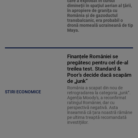
care a explodat în cursul
dimineţii în spaţiul aerian al ţării,
în apropiere de graniţa cu
România şi de gazoductul
transbalcanic, era probabil o
dronă momeală ucraineană de tip
Maya.
Finanțele României se
pregătesc pentru cel de-al
treilea test. Standard &
Poor’s decide dacă scapăm
de „junk”
România a scapat din nou de
STIRI ECONOMICE
retrogradarea la categoria „junk”.
Agenția Moody's, a reconfirmat
ratingul României, dar cu
perspectivă negativă. Asta
înseamnă că țara noastră rămâne
pe ultima treaptă recomandată
investițiilor.