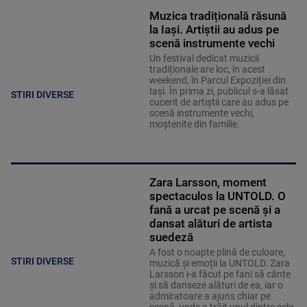
Muzica tradițională răsună
la Iași. Artiștii au adus pe
scenă instrumente vechi
Un festival dedicat muzicii
tradiționale are loc, în acest
weekend, în Parcul Expoziției din
Iași. În prima zi, publicul s-a lăsat
STIRI DIVERSE
cucerit de artiștii care au adus pe
scenă instrumente vechi,
moștenite din familie.
Zara Larsson, moment
spectaculos la UNTOLD. O
fană a urcat pe scenă și a
dansat alături de artista
suedeză
A fost o noapte plină de culoare,
STIRI DIVERSE
muzică și emoții la UNTOLD. Zara
Larsson i-a făcut pe fani să cânte
și să danseze alături de ea, iar o
admiratoare a ajuns chiar pe
scenă, unde a trăit unul dintre cele