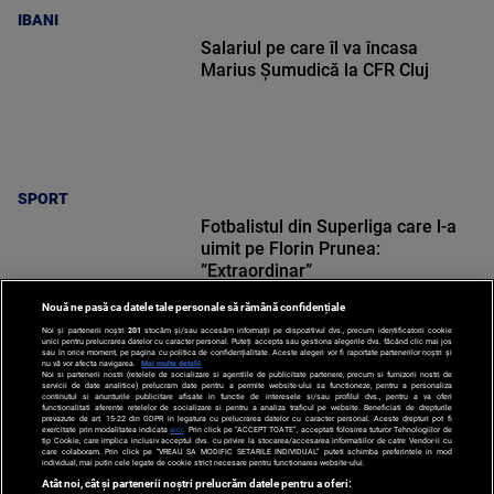
IBANI
Salariul pe care îl va încasa
Marius Șumudică la CFR Cluj
SPORT
Fotbalistul din Superliga care l-a
uimit pe Florin Prunea:
”Extraordinar”
Nouă ne pasă ca datele tale personale să rămână confidențiale
Noi și partenerii noștri
201
stocăm și/sau accesăm informații pe dispozitivul dvs., precum identificatorii cookie
unici pentru prelucrarea datelor cu caracter personal. Puteți accepta sau gestiona alegerile dvs. făcând clic mai jos
sau în orice moment, pe pagina cu politica de confidențialitate. Aceste alegeri vor fi raportate partenerilor noștri și
nu vă vor afecta navigarea.
Mai multe detalii
SPORT
Noi si partenerii nostri (retelele de socializare si agentiile de publicitate partenere, precum si furnizorii nostri de
servicii de date analitice) prelucram date pentru a permite website-ului sa functioneze, pentru a personaliza
continutul si anunturile publicitare afisate in functie de interesele si/sau profilul dvs., pentru a va oferi
functionalitati aferente retelelor de socializare si pentru a analiza traficul pe website. Beneficiati de drepturile
prevazute de art. 15-22 din GDPR in legatura cu prelucrarea datelor cu caracter personal. Aceste drepturi pot fi
exercitate prin modalitatea indicata
aici
. Prin click pe “ACCEPT TOATE”, acceptati folosirea tuturor Tehnologiilor de
tip Cookie, care implica inclusiv acceptul dvs. cu privire la stocarea/accesarea informatiilor de catre Vendor-ii cu
care colaboram. Prin click pe “VREAU SA MODIFIC SETARILE INDIVIDUAL” puteti schimba preferintele in mod
individual, mai putin cele legate de cookie strict necesare pentru functionarea website-ului.
Atât noi, cât și partenerii noștri prelucrăm datele pentru a oferi: