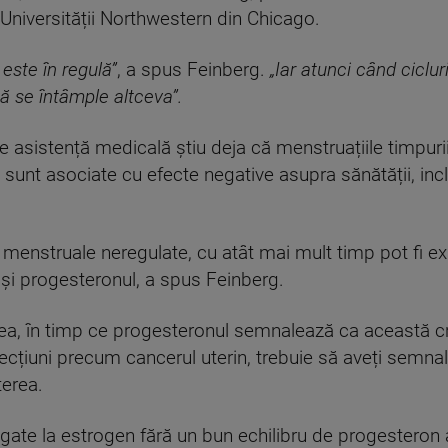
Universității Northwestern din Chicago.
 este în regulă”
, a spus Feinberg.
„Iar atunci când ciclur
ă se întâmple altceva”.
 de asistență medicală știu deja că menstruațiile timpur
e sunt asociate cu efecte negative asupra sănătății, inc
 menstruale neregulate, cu atât mai mult timp pot fi ex
și progesteronul, a spus Feinberg.
a, în timp ce progesteronul semnalează ca această cr
ecțiuni precum cancerul uterin, trebuie să aveți semna
terea.
ngate la estrogen fără un bun echilibru de progesteron 