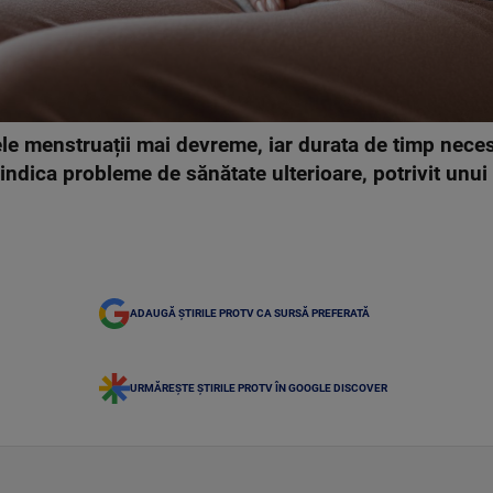
ele menstruații mai devreme, iar durata de timp nece
indica probleme de sănătate ulterioare, potrivit unu
ADAUGĂ ȘTIRILE PROTV CA SURSĂ PREFERATĂ
URMĂREȘTE ȘTIRILE PROTV ÎN GOOGLE DISCOVER