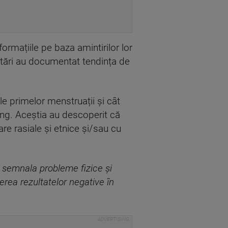
ormațiile pe baza amintirilor lor
etări au documentat tendința de
le primelor menstruații și cât
ng. Aceștia au descoperit că
re rasiale și etnice și/sau cu
t semnala probleme fizice și
terea rezultatelor negative în