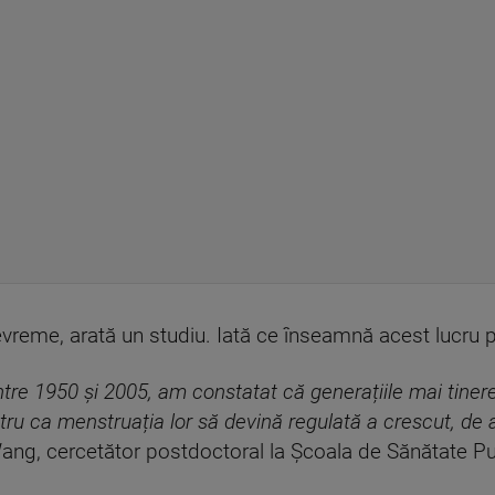
vreme, arată un studiu. Iată ce înseamnă acest lucru p
între 1950 și 2005, am constatat că generațiile mai tin
tru ca menstruația lor să devină regulată a crescut, d
n Wang, cercetător postdoctoral la Școala de Sănătate Pu