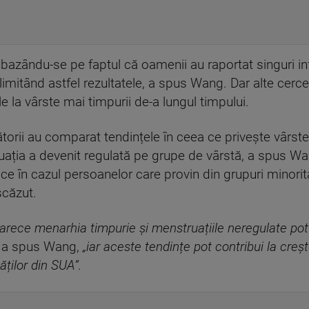
, bazându-se pe faptul că oamenii au raportat singuri inf
limitând astfel rezultatele, a spus Wang. Dar alte cerc
e la vârste mai timpurii de-a lungul timpului.
ătorii au comparat tendințele în ceea ce privește vârste
ația a devenit regulată pe grupe de vârstă, a spus Wa
ice în cazul persoanelor care provin din grupuri minorita
scăzut.
oarece menarhia timpurie și menstruațiile neregulate po
a spus Wang,
„iar aceste tendințe pot contribui la creș
ăților din SUA”.