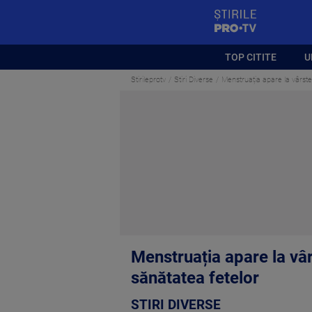
StirilePROTV
TOP CITITE
U
Stirileprotv
Stiri Diverse
Menstruația apare la vârste
Menstruația apare la vâr
sănătatea fetelor
STIRI DIVERSE