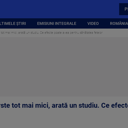
P
LTIMELE ȘTIRI
EMISIUNI INTEGRALE
VIDEO
ROMÂNIA,
 tot mai mici, arată un studiu. Ce efecte poate avea pentru sănătatea fetelor
ste tot mai mici, arată un studiu. Ce efec