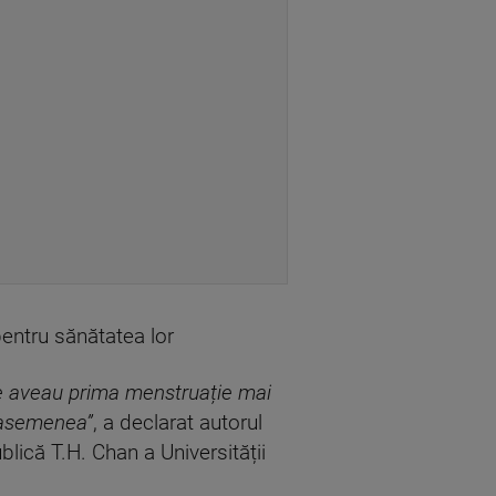
entru sănătatea lor
ere aveau prima menstruație mai
e asemenea”
, a declarat autorul
blică T.H. Chan a Universității