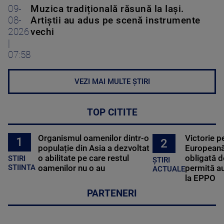
09-
Muzica tradițională răsună la Iași.
08-
Artiștii au adus pe scenă instrumente
2026
vechi
|
07:58
VEZI MAI MULTE ȘTIRI
TOP CITITE
Organismul oamenilor dintr-o
Victorie p
1
2
populație din Asia a dezvoltat
Europeană
o abilitate pe care restul
obligată d
STIRI
ȘTIRI
oamenilor nu o au
permită au
STIINTA
ACTUALE
la EPPO
PARTENERI