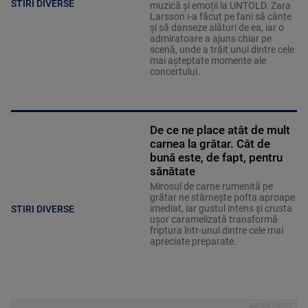
STIRI DIVERSE
muzică și emoții la UNTOLD. Zara
Larsson i-a făcut pe fani să cânte
și să danseze alături de ea, iar o
admiratoare a ajuns chiar pe
scenă, unde a trăit unul dintre cele
mai așteptate momente ale
concertului.
De ce ne place atât de mult
carnea la grătar. Cât de
bună este, de fapt, pentru
sănătate
Mirosul de carne rumenită pe
grătar ne stârnește pofta aproape
imediat, iar gustul intens și crusta
STIRI DIVERSE
ușor caramelizată transformă
friptura într-unul dintre cele mai
apreciate preparate.