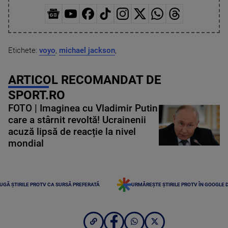
Etichete:
voyo
,
michael jackson
,
ARTICOL RECOMANDAT DE
SPORT.RO
FOTO | Imaginea cu Vladimir Putin
care a stârnit revoltă! Ucrainenii
acuză lipsă de reacție la nivel
mondial
UGĂ ȘTIRILE PROTV CA SURSĂ PREFERATĂ
URMĂREȘTE ȘTIRILE PROTV ÎN GOOGLE 