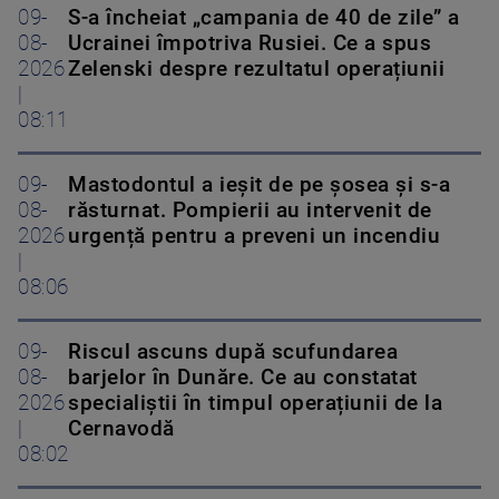
09-
S-a încheiat „campania de 40 de zile” a
08-
Ucrainei împotriva Rusiei. Ce a spus
2026
Zelenski despre rezultatul operațiunii
|
08:11
09-
Mastodontul a ieșit de pe șosea și s-a
08-
răsturnat. Pompierii au intervenit de
2026
urgență pentru a preveni un incendiu
|
08:06
09-
Riscul ascuns după scufundarea
08-
barjelor în Dunăre. Ce au constatat
2026
specialiștii în timpul operațiunii de la
|
Cernavodă
08:02