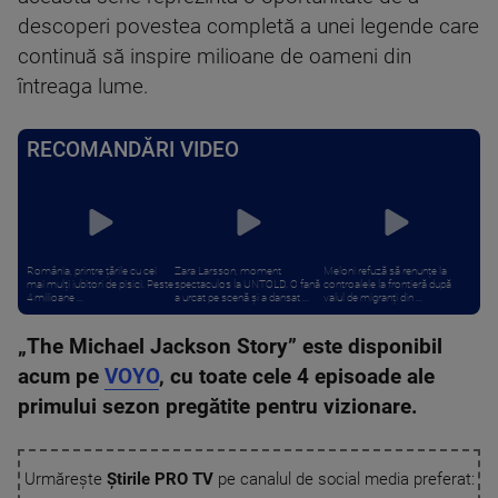
descoperi povestea completă a unei legende care
continuă să inspire milioane de oameni din
întreaga lume.
RECOMANDĂRI VIDEO
România, printre țările cu cei
Zara Larsson, moment
Meloni refuză să renunțe la
mai mulți iubitori de pisici. Peste
spectaculos la UNTOLD. O fană
controalele la frontieră după
4 milioane ...
a urcat pe scenă și a dansat ...
valul de migranți din ...
„The Michael Jackson Story” este disponibil
acum pe
VOYO
, cu toate cele 4 episoade ale
primului sezon pregătite pentru vizionare.
Urmărește
Știrile PRO TV
pe canalul de social media preferat: