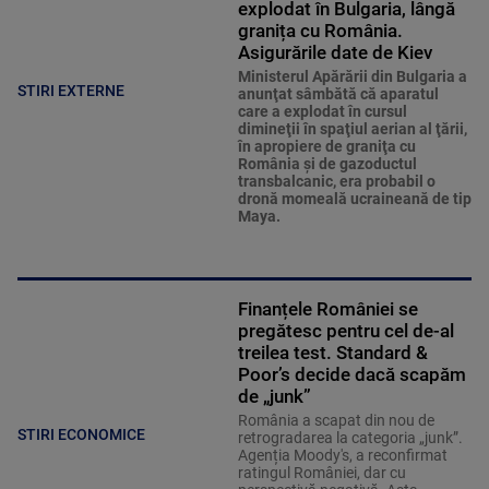
explodat în Bulgaria, lângă
granița cu România.
Asigurările date de Kiev
Ministerul Apărării din Bulgaria a
STIRI EXTERNE
anunţat sâmbătă că aparatul
care a explodat în cursul
dimineţii în spaţiul aerian al ţării,
în apropiere de graniţa cu
România şi de gazoductul
transbalcanic, era probabil o
dronă momeală ucraineană de tip
Maya.
Finanțele României se
pregătesc pentru cel de-al
treilea test. Standard &
Poor’s decide dacă scapăm
de „junk”
România a scapat din nou de
STIRI ECONOMICE
retrogradarea la categoria „junk”.
Agenția Moody's, a reconfirmat
ratingul României, dar cu