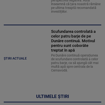
perspectivă negativă. Asta
înseamnă că țara noastră rămâne
pe ultima treaptă recomandată
investițiilor.
Scufundarea controlată a
celor patru barje de pe
Dunăre continuă. Motivul
pentru sunt coborâte
treptat în apă
Pe Dunăre continuă operațiunea
ȘTIRI ACTUALE
de scufundare controlată a celor
patru barje, ca să ajungă cât mai
multă apă spre centrala de la
Cernavodă.
ULTIMELE ȘTIRI