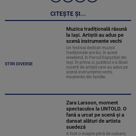
CITEȘTE ȘI...
Muzica tradițională răsună
la Iași. Artiștii au adus pe
scenă instrumente vechi
Un festival dedicat muzicii
tradiționale are loc, în acest
weekend, în Parcul Expoziției din
Iași. În prima zi, publicul s-a lăsat
STIRI DIVERSE
cucerit de artiștii care au adus pe
scenă instrumente vechi,
moștenite din familie.
Zara Larsson, moment
spectaculos la UNTOLD. O
fană a urcat pe scenă și a
dansat alături de artista
suedeză
A fost o noapte plină de culoare,