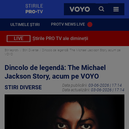
StirilePROTV
CAUTA
VOYO
TOATE 
PROTV NEWS LIVE
ULTIMELE ȘTIRI
LIVE
Știrile PRO TV ale dimineții
Stirileprotv
Stiri Diverse
Dincolo de legendă: The Michael Jackson Story, acum pe
VOYO
Dincolo de legendă: The Michael
Jackson Story, acum pe VOYO
Data publicării:
03-06-2026 | 17:14
STIRI DIVERSE
Data actualizării:
03-06-2026 | 17:14