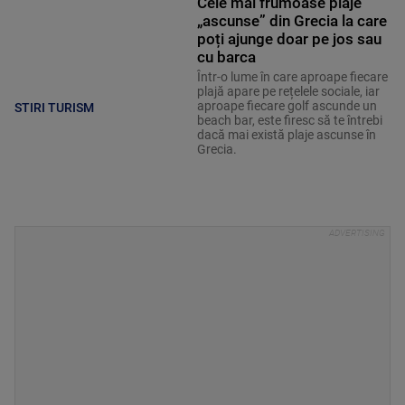
Cele mai frumoase plaje
„ascunse” din Grecia la care
poți ajunge doar pe jos sau
cu barca
Într-o lume în care aproape fiecare
plajă apare pe rețelele sociale, iar
aproape fiecare golf ascunde un
STIRI TURISM
beach bar, este firesc să te întrebi
dacă mai există plaje ascunse în
Grecia.