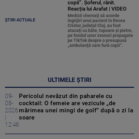
copii”. Șoferul, rănit.
Reacția lui Arafat | VIDEO
Medicii chemaţi să acorde
ȘTIRI ACTUALE
îngrijiri unui pacient în Recea
Cristur, judeţul Cluj, au fost
atacaţi cu bâte, topoare şi pietre,
pe fondul unor zvonuri propagate
pe TikTok despre o presupusă
„ambulanţă care fură copii”.
ULTIMELE ȘTIRI
09-
Pericolul nevăzut din paharele cu
08-
cocktail: O femeie are vezicule „de
2026
mărimea unei mingi de golf” după o zi la
|
soare
12:46