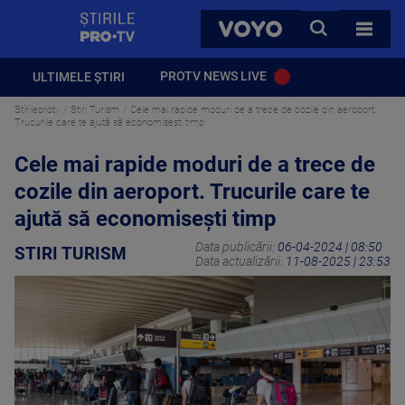
StirilePROTV
CAUTA
VOYO
TOATE 
PROTV NEWS LIVE
ULTIMELE ȘTIRI
Stirileprotv
Stiri Turism
Cele mai rapide moduri de a trece de cozile din aeroport.
Trucurile care te ajută să economisești timp
Cele mai rapide moduri de a trece de
cozile din aeroport. Trucurile care te
ajută să economisești timp
Data publicării:
06-04-2024 | 08:50
STIRI TURISM
Data actualizării:
11-08-2025 | 23:53