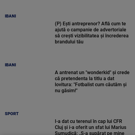
IBANI
(P) Ești antreprenor? Află cum te
ajută o campanie de advertoriale
să crești vizibilitatea și încrederea
brandului tău
IBANI
A antrenat un "wonderkid" și crede
că pretendenta la titlu a dat
lovitura: "Fotbalist cum căutăm și
nu găsim!"
SPORT
I-a dat cu terenul în cap lui CFR
Cluj și i-a oferit un sfat lui Marius
Șumudică: „S-a supărat pe mine