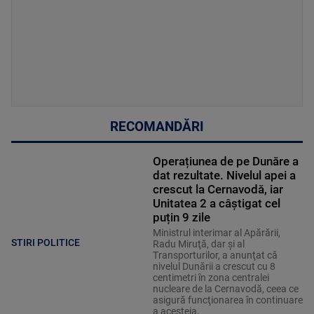
RECOMANDĂRI
Operațiunea de pe Dunăre a
dat rezultate. Nivelul apei a
crescut la Cernavodă, iar
Unitatea 2 a câștigat cel
puțin 9 zile
Ministrul interimar al Apărării,
STIRI POLITICE
Radu Miruţă, dar şi al
Transporturilor, a anunţat că
nivelul Dunării a crescut cu 8
centimetri în zona centralei
nucleare de la Cernavodă, ceea ce
asigură funcţionarea în continuare
a acesteia.