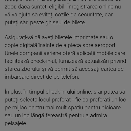
zbor, dacă sunteți eligibil. Înregistrarea online nu
vă va ajuta să evitați cozile de securitate, dar
puteți sări peste ghișeul de bilete.
Asigurați-vă că aveți biletele imprimate sau o
copie digitală înainte de a pleca spre aeroport.
Unele companii aeriene oferă aplicații mobile care
facilitează check-in-ul, furnizează actualizări privind
starea zborului și vă permit să accesați cartea de
îmbarcare direct de pe telefon.
În plus, în timpul check-in-ului online, s-ar putea să
puteți selecta locul preferat - fie că preferați un loc
pe mijloc pentru mai mult spațiu pentru picioare
sau un loc lângă fereastră pentru a admira
peisajele.