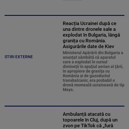
Reacția Ucrainei după ce
una dintre dronele sale a
explodat în Bulgaria, lângă
granița cu România.
Asigurările date de Kiev
Ministerul Apărării din Bulgaria a
STIRI EXTERNE
anunţat sâmbătă că aparatul
care a explodat în cursul
dimineţii în spaţiul aerian al ţării,
în apropiere de graniţa cu
România şi de gazoductul
transbalcanic, era probabil o
dronă momeală ucraineană de tip
Maya.
Ambulanță atacată cu
topoarele în Cluj, după un
zvon pe TikTok că „fură