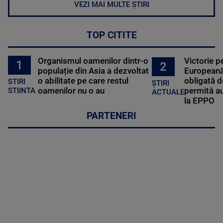
VEZI MAI MULTE ȘTIRI
TOP CITITE
Organismul oamenilor dintr-o
Victorie p
1
2
populație din Asia a dezvoltat
Europeană
o abilitate pe care restul
obligată d
STIRI
ȘTIRI
oamenilor nu o au
permită au
STIINTA
ACTUALE
la EPPO
PARTENERI