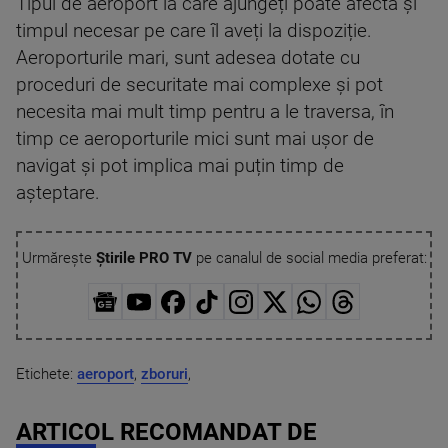
Tipul de aeroport la care ajungeți poate afecta și
timpul necesar pe care îl aveți la dispoziție.
Aeroporturile mari, sunt adesea dotate cu
proceduri de securitate mai complexe și pot
necesita mai mult timp pentru a le traversa, în
timp ce aeroporturile mici sunt mai ușor de
navigat și pot implica mai puțin timp de
așteptare.
Urmărește
Știrile PRO TV
pe canalul de social media preferat:
Etichete:
aeroport
,
zboruri
,
ARTICOL RECOMANDAT DE