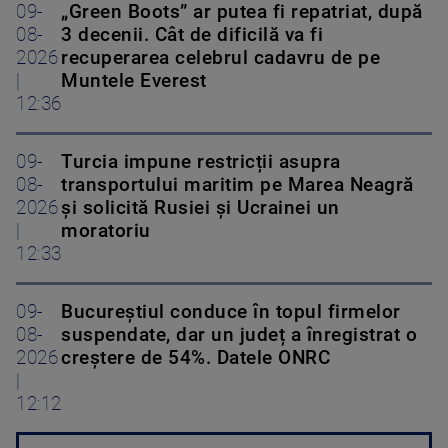
09-
„Green Boots” ar putea fi repatriat, după
08-
3 decenii. Cât de dificilă va fi
2026
recuperarea celebrul cadavru de pe
|
Muntele Everest
12:36
09-
Turcia impune restricții asupra
08-
transportului maritim pe Marea Neagră
2026
și solicită Rusiei și Ucrainei un
|
moratoriu
12:33
09-
Bucureștiul conduce în topul firmelor
08-
suspendate, dar un județ a înregistrat o
2026
creștere de 54%. Datele ONRC
|
12:12