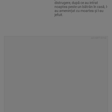
distrugere, după ce au intrat
noaptea peste un bătrân în casă, l-
au amenințat cu moartea și l-au
jefuit.