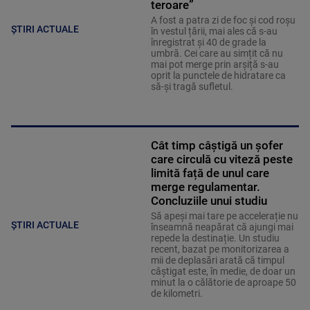
teroare”
A fost a patra zi de foc și cod roșu
ȘTIRI ACTUALE
în vestul țării, mai ales că s-au
înregistrat și 40 de grade la
umbră. Cei care au simțit că nu
mai pot merge prin arșiță s-au
oprit la punctele de hidratare ca
să-și tragă sufletul.
Cât timp câștigă un șofer
care circulă cu viteză peste
limită față de unul care
merge regulamentar.
Concluziile unui studiu
Să apeși mai tare pe accelerație nu
ȘTIRI ACTUALE
înseamnă neapărat că ajungi mai
repede la destinație. Un studiu
recent, bazat pe monitorizarea a
mii de deplasări arată că timpul
câștigat este, în medie, de doar un
minut la o călătorie de aproape 50
de kilometri.