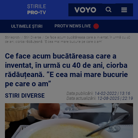
StirilePROTV
CAUTA
VOYO
TOATE 
PROTV NEWS LIVE
ULTIMELE ȘTIRI
Stirileprotv
Stiri Diverse
Ce face acum bucătăreasa care a inventat, în urmă cu 40
de ani, ciorba rădăuțeană. ”E cea mai mare bucurie pe care o am”
Ce face acum bucătăreasa care a
inventat, în urmă cu 40 de ani, ciorba
rădăuțeană. ”E cea mai mare bucurie
pe care o am”
Data publicării:
14-02-2022 | 13:16
STIRI DIVERSE
Data actualizării:
12-08-2025 | 22:19