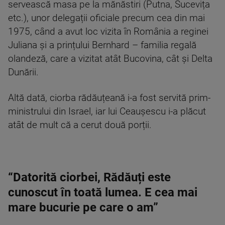
servească masa pe la mănăstiri (Putna, Sucevița
etc.), unor delegații oficiale precum cea din mai
1975, când a avut loc vizita în România a reginei
Juliana și a prințului Bernhard – familia regală
olandeză, care a vizitat atât Bucovina, cât și Delta
Dunării.
Altă dată, ciorba rădăuțeană i-a fost servită prim-
ministrului din Israel, iar lui Ceaușescu i-a plăcut
atât de mult că a cerut două porții.
“Datorită ciorbei, Rădăuți este
cunoscut în toată lumea. E cea mai
mare bucurie pe care o am”