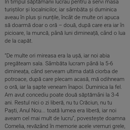
În timpul săptămânii lucrau pentru a servi masa
turiștilor și localnicilor, iar sâmbăta și duminica
aveau în plus și nunțile, încât de multe ori apuca
să doarmă doar o oră – două, după care era iar în
picioare, la muncă, până luni dimineață, când o lua
de la capăt.
“De multe ori mireasa era la ușă, iar noi abia
pregăteam sala. Sâmbăta lucram până la 5-6
dimineața, când serveam ultima dată ciorba de
potroace, după care plecam acasă, mă odihneam
o oră, iar la șapte veneam înapoi. Duminica la fel.
Am avut concediu poate două săptămâni la 3-4
ani. Restul nici o zi liberă, nu tu Crăciun, nu tu
Paști, Anul Nou... toată lumea era liberă, iar noi
aveam cel mai mult de lucru”, povestește doamna
Cornelia, revăzând în memorie acele vremuri grele,