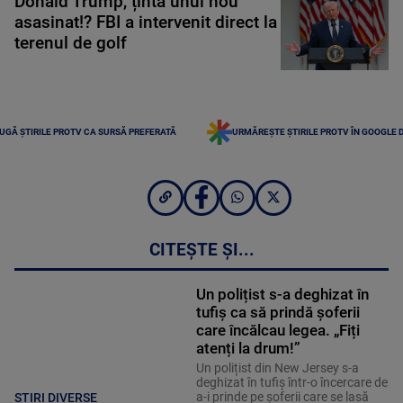
Donald Trump, ținta unui nou
asasinat!? FBI a intervenit direct la
terenul de golf
UGĂ ȘTIRILE PROTV CA SURSĂ PREFERATĂ
URMĂREȘTE ȘTIRILE PROTV ÎN GOOGLE 
CITEȘTE ȘI...
Un polițist s-a deghizat în
tufiș ca să prindă șoferii
care încălcau legea. „Fiți
atenți la drum!”
Un polițist din New Jersey s-a
deghizat în tufiș într-o încercare de
a-i prinde pe șoferii care se lasă
STIRI DIVERSE