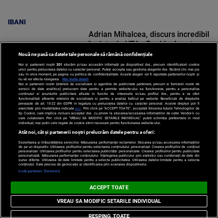
IBANI
Adrian Mihalcea, discurs incredibil
înainte de UTA - Rapid: „Acest
criminal a omorât vreo șase
Nouă ne pasă ca datele tale personale să rămână confidențiale
oameni”
Noi și partenerii noștri
201
stocăm și/sau accesăm informații pe dispozitivul dvs., precum identificatorii cookie
unici pentru prelucrarea datelor cu caracter personal. Puteți accepta sau gestiona alegerile dvs. făcând clic mai jos
sau în orice moment, pe pagina cu politica de confidențialitate. Aceste alegeri vor fi raportate partenerilor noștri și
nu vă vor afecta navigarea.
Mai multe detalii
Noi si partenerii nostri (retelele de socializare si agentiile de publicitate partenere, precum si furnizorii nostri de
servicii de date analitice) prelucram date pentru a permite website-ului sa functioneze, pentru a personaliza
continutul si anunturile publicitare afisate in functie de interesele si/sau profilul dvs., pentru a va oferi
functionalitati aferente retelelor de socializare si pentru a analiza traficul pe website. Beneficiati de drepturile
SPORT
prevazute de art. 15-22 din GDPR in legatura cu prelucrarea datelor cu caracter personal. Aceste drepturi pot fi
exercitate prin modalitatea indicata
aici
. Prin click pe “ACCEPT TOATE”, acceptati folosirea tuturor Tehnologiilor de
Surpriză în UCL! Aarhus a oprit
tip Cookie, care implica inclusiv acceptul dvs. cu privire la stocarea/accesarea informatiilor de catre Vendor-ii cu
care colaboram. Prin click pe “VREAU SA MODIFIC SETARILE INDIVIDUAL” puteti schimba preferintele in mod
parcursul perfect al revelației din
individual, mai putin cele legate de cookie strict necesare pentru functionarea website-ului.
preliminarii
Atât noi, cât și partenerii noștri prelucrăm datele pentru a oferi:
Dezvoltarea și îmbunătățirea serviciilor. Măsurarea performanței reclamelor. Stocarea și/sau accesarea informațiilor
de pe un dispozitiv. Utilizarea profilurilor pentru selectarea conținutului personalizat. Crearea profilurilor de conținut
personalizat. Utilizarea profilurilor pentru selectarea publicității personalizate. Crearea profilurilor pentru publicitate
personalizată. Măsurarea performanței conținutului. Înțelegerea publicului prin statistici sau combinații de date din
surse diferite. Utilizarea de date limitate pentru a selecta publicitatea. Utilizarea datelor limitate pentru a selecta
conținutul. Date precise de geolocație și identificarea prin scanarea dispozitivului.
Listă parteneri (furnizori)
SPORT
ACCEPT TOATE
VREAU SA MODIFIC SETARILE INDIVIDUAL
RESPING TOATE