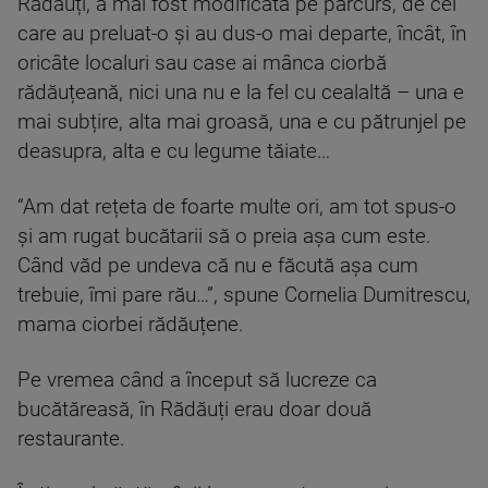
Rădăuți, a mai fost modificată pe parcurs, de cei
care au preluat-o și au dus-o mai departe, încât, în
oricâte localuri sau case ai mânca ciorbă
rădăuțeană, nici una nu e la fel cu cealaltă – una e
mai subțire, alta mai groasă, una e cu pătrunjel pe
deasupra, alta e cu legume tăiate…
“Am dat rețeta de foarte multe ori, am tot spus-o
și am rugat bucătarii să o preia așa cum este.
Când văd pe undeva că nu e făcută așa cum
trebuie, îmi pare rău…”, spune Cornelia Dumitrescu,
mama ciorbei rădăuțene.
Pe vremea când a început să lucreze ca
bucătăreasă, în Rădăuți erau doar două
restaurante.