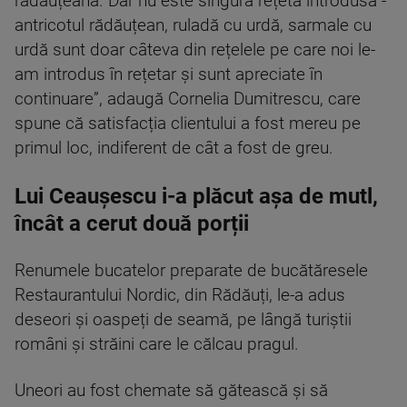
rădăuțeană. Dar nu este singura rețetă introdusă -
antricotul rădăuțean, ruladă cu urdă, sarmale cu
urdă sunt doar câteva din rețelele pe care noi le-
am introdus în rețetar și sunt apreciate în
continuare”, adaugă Cornelia Dumitrescu, care
spune că satisfacția clientului a fost mereu pe
primul loc, indiferent de cât a fost de greu.
Lui Ceaușescu i-a plăcut așa de mutl,
încât a cerut două porții
Renumele bucatelor preparate de bucătăresele
Restaurantului Nordic, din Rădăuți, le-a adus
deseori și oaspeți de seamă, pe lângă turiștii
români și străini care le călcau pragul.
Uneori au fost chemate să gătească și să