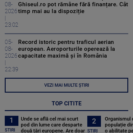
08-
Ghiseul.ro pot rămâne fără finanțare. Cât
2026
timp mai au la dispoziție
|
23:02
05-
Record istoric pentru traficul aerian
08-
european. Aeroporturile operează la
2026
capacitate maximă și în România
|
22:39
VEZI MAI MULTE ȘTIRI
TOP CITITE
Unde se află cel mai scurt
Organismul 
1
2
pod din lume care desparte
populație di
STIRI
două țări europene. Are doar
o abilitate p
STIRI