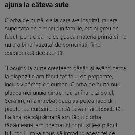
ajuns la câteva sute
Ciorba de burtă, de la care s-a inspirat, nu era
suportată de nimeni din familie, era și greu de
făcut, pentru că nu se găsea materia primă și nici
nu era bine “văzută” de comuniști, fiind
considerată decadentă.
“Locuind la curte creșteam păsări și având carne
la dispoziție am făcut tot felul de preparate,
inclusiv cârnați de curcan. Ciorba de burtă nu-i
plăcea nici unuia dintre noi, iar într-o zi soțul,
Serafim, m-a întrebat dacă aș putea face din
pieptul de curcan o ciorbă ceva mai deosebită...
La final de săptămână am făcut ciorba
rădăuțeană, am chemat și copiii și le-a plăcut
tuturor. El mi-a spus să introduc acest fel de