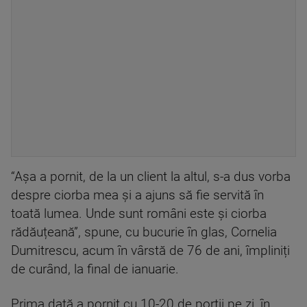
“Așa a pornit, de la un client la altul, s-a dus vorba
despre ciorba mea și a ajuns să fie servită în
toată lumea. Unde sunt români este și ciorba
rădăuțeană”, spune, cu bucurie în glas, Cornelia
Dumitrescu, acum în vârstă de 76 de ani, împliniți
de curând, la final de ianuarie.
Prima dată a pornit cu 10-20 de porții pe zi, în