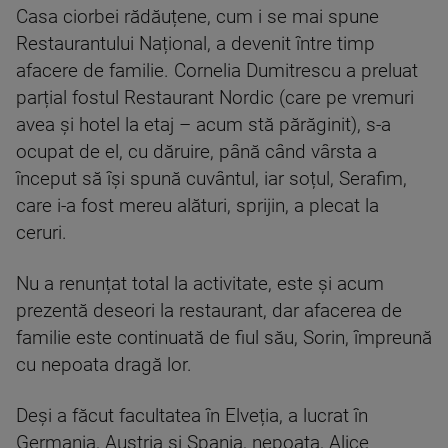
Casa ciorbei rădăuțene, cum i se mai spune
Restaurantului Național, a devenit între timp
afacere de familie. Cornelia Dumitrescu a preluat
parțial fostul Restaurant Nordic (care pe vremuri
avea și hotel la etaj – acum stă părăginit), s-a
ocupat de el, cu dăruire, până când vârsta a
început să își spună cuvântul, iar soțul, Serafim,
care i-a fost mereu alături, sprijin, a plecat la
ceruri.
Nu a renunțat total la activitate, este și acum
prezentă deseori la restaurant, dar afacerea de
familie este continuată de fiul său, Sorin, împreună
cu nepoata dragă lor.
Deși a făcut facultatea în Elveția, a lucrat în
Germania, Austria și Spania, nepoata, Alice