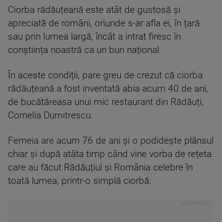
Ciorba rădăuțeană este atât de gustosă și
apreciată de români, oriunde s-ar afla ei, în țară
sau prin lumea largă, încât a intrat firesc în
conștiința noastră ca un bun național.
În aceste condiții, pare greu de crezut că ciorba
rădăuțeană a fost inventată abia acum 40 de ani,
de bucătăreasa unui mic restaurant din Rădăuți,
Cornelia Dumitrescu.
Femeia are acum 76 de ani și o podidește plânsul
chiar și după atâta timp când vine vorba de rețeta
care au făcut Rădăuțiul și România celebre în
toată lumea, printr-o simplă ciorbă.