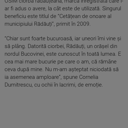
OSIM ciorba rădăuțeană, marcă înregistrată care i-
ar fi adus o avere, la cât este de utilizată. Singurul
beneficiu este titlul de “Cetățean de onoare al
municipiului Rădăuți”, primit în 2009.
“Chiar sunt foarte bucuroasă, iar uneori îmi vine și
să plâng. Datorită ciorbei, Rădăuți, un orășel din
nordul Bucovinei, este cunoscut în toată lumea. E
cea mai mare bucurie pe care o am, că rămâne
ceva după mine. Nu m-am așteptat niciodată să
ia asemenea amploare”, spune Cornelia
Dumitrescu, cu ochii în lacrimi, de emoție.