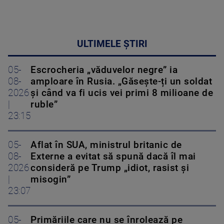
ULTIMELE ȘTIRI
05-
Escrocheria „văduvelor negre” ia
08-
amploare în Rusia. „Găsește-ți un soldat
2026
și când va fi ucis vei primi 8 milioane de
|
ruble”
23:15
05-
Aflat în SUA, ministrul britanic de
08-
Externe a evitat să spună dacă îl mai
2026
consideră pe Trump „idiot, rasist și
|
misogin”
23:07
05-
Primăriile care nu se înrolează pe