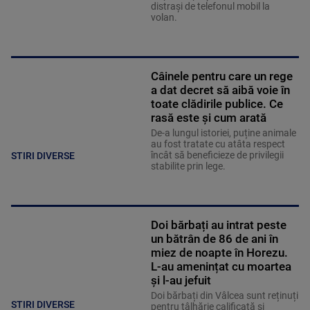
distrași de telefonul mobil la
volan.
Câinele pentru care un rege
a dat decret să aibă voie în
toate clădirile publice. Ce
rasă este și cum arată
De-a lungul istoriei, puține animale
au fost tratate cu atâta respect
încât să beneficieze de privilegii
STIRI DIVERSE
stabilite prin lege.
Doi bărbați au intrat peste
un bătrân de 86 de ani în
miez de noapte în Horezu.
L-au amenințat cu moartea
și l-au jefuit
Doi bărbați din Vâlcea sunt reținuți
STIRI DIVERSE
pentru tâlhărie calificată și