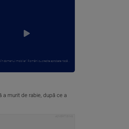
că în domeniul imobiliar”. Românii cu credite aprobate riscă ...
ă a murit de rabie, după ce a