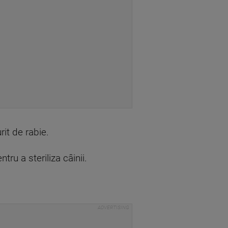
it de rabie.
tru a steriliza câinii.