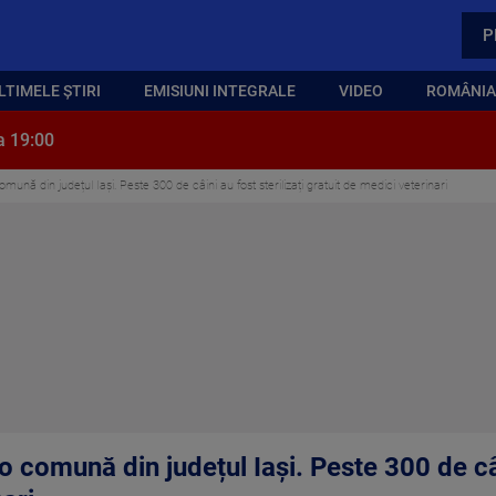
P
LTIMELE ȘTIRI
EMISIUNI INTEGRALE
VIDEO
ROMÂNIA,
a 19:00
nă din județul Iași. Peste 300 de câini au fost sterilizați gratuit de medici veterinari
comună din județul Iași. Peste 300 de câin