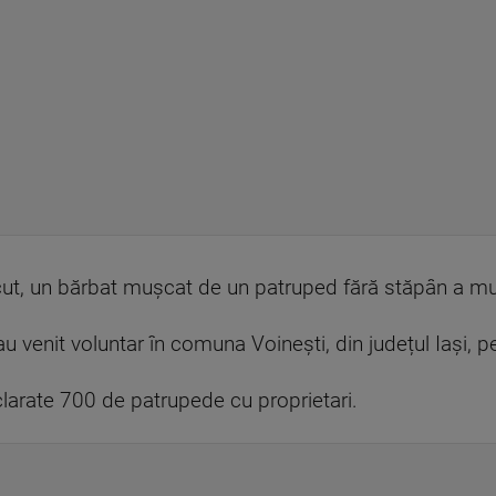
cut, un bărbat mușcat de un patruped fără stăpân a mur
u venit voluntar în comuna Voinești, din județul Iași, pen
clarate 700 de patrupede cu proprietari.