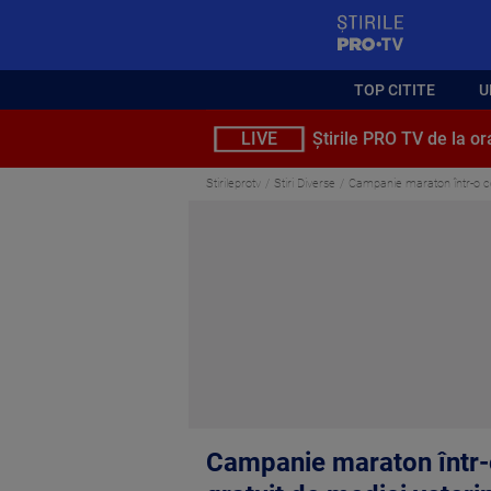
StirilePROTV
TOP CITITE
U
LIVE
Știrile PRO TV de la or
Stirileprotv
Stiri Diverse
Campanie maraton într-o comu
Campanie maraton într-o 