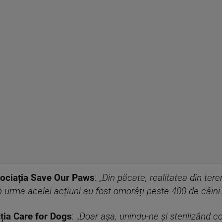
sociația Save Our Paws
: „
Din păcate, realitatea din tere
 urma acelei acțiuni au fost omorâți peste 400 de câini
ția Care for Dogs
: „
Doar așa, unindu-ne și sterilizând 