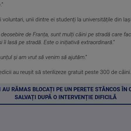
n
.”
 voluntari, unii dintre ei studenți la universitățile din Iași
e deosebire de Franța, sunt mulți câini pe stradă care fa
i îi lasă pe stradă. Este o inițiativă extraordinară
.”
unțul și am vrut să venim să ajutăm
.”
dicii au reușit să sterilizeze gratuit peste 300 de câini
 AU RĂMAS BLOCAȚI PE UN PERETE STÂNCOS ÎN 
SALVAȚI DUPĂ O INTERVENȚIE DIFICILĂ