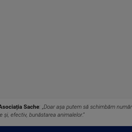
 Asociația Sache
: „
Doar așa putem să schimbăm numărul
e și, efectiv, bunăstarea animalelor
.”