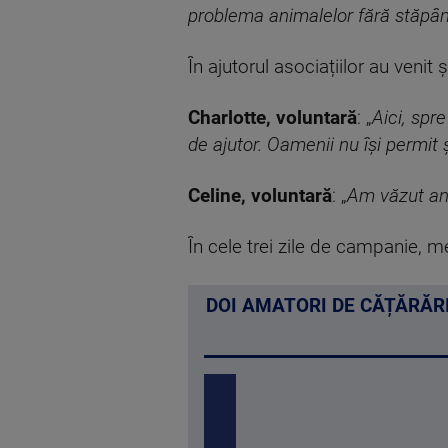
problema animalelor fără stăpâ
În ajutorul asociațiilor au venit și
Charlotte, voluntară
: „
Aici, spr
de ajutor. Oamenii nu își permit ș
Celine, voluntară
: „
Am văzut an
În cele trei zile de campanie, me
DOI AMATORI DE CĂȚĂRĂRI