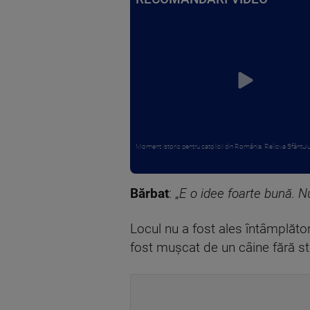
Moment istoric pentru catolicii din România. Relicva Sfântului 
Bărbat
: „
E o idee foarte bună. N
Locul nu a fost ales întâmplător
fost mușcat de un câine fără s