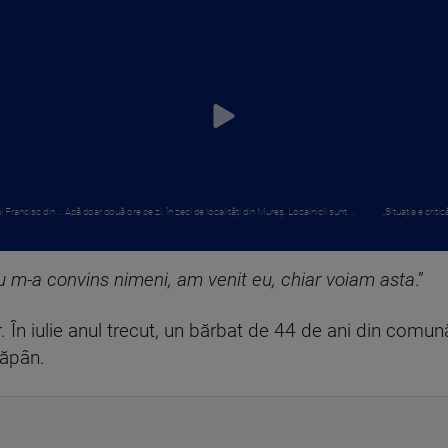
Francisc din ...
Apă doar două ore pe zi, în zeci de localități din Mureș. Localnicii sunt ...
„Situația e criti
u m-a convins nimeni, am venit eu, chiar voiam asta
.”
. În iulie anul trecut, un bărbat de 44 de ani din comun
tăpân.