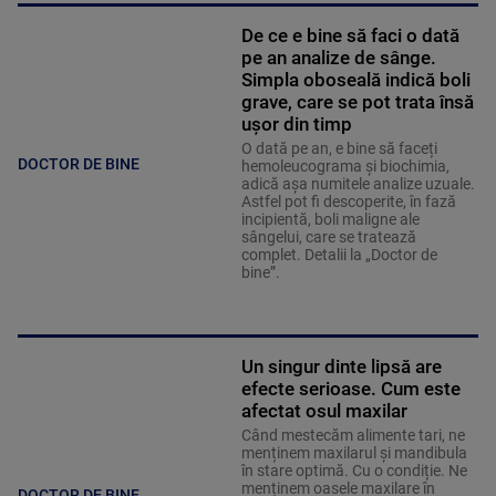
De ce e bine să faci o dată
pe an analize de sânge.
Simpla oboseală indică boli
grave, care se pot trata însă
ușor din timp
O dată pe an, e bine să faceți
DOCTOR DE BINE
hemoleucograma și biochimia,
adică așa numitele analize uzuale.
Astfel pot fi descoperite, în fază
incipientă, boli maligne ale
sângelui, care se tratează
complet. Detalii la „Doctor de
bine”.
Un singur dinte lipsă are
efecte serioase. Cum este
afectat osul maxilar
Când mestecăm alimente tari, ne
menținem maxilarul și mandibula
în stare optimă. Cu o condiție. Ne
menținem oasele maxilare în
DOCTOR DE BINE