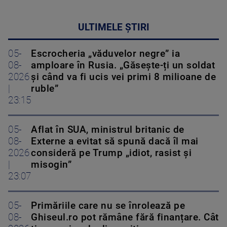
ULTIMELE ȘTIRI
05-
Escrocheria „văduvelor negre” ia
08-
amploare în Rusia. „Găsește-ți un soldat
2026
și când va fi ucis vei primi 8 milioane de
|
ruble”
23:15
05-
Aflat în SUA, ministrul britanic de
08-
Externe a evitat să spună dacă îl mai
2026
consideră pe Trump „idiot, rasist și
|
misogin”
23:07
05-
Primăriile care nu se înrolează pe
08-
Ghiseul.ro pot rămâne fără finanțare. Cât