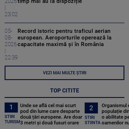
2026
timp mai au la dispoziție
|
23:02
05-
Record istoric pentru traficul aerian
08-
european. Aeroporturile operează la
2026
capacitate maximă și în România
|
22:39
VEZI MAI MULTE ȘTIRI
TOP CITITE
Unde se află cel mai scurt
Organismul 
1
2
pod din lume care desparte
populație di
STIRI
două țări europene. Are doar
o abilitate p
STIRI
TURISM
3 metri și două fusuri orare
oamenilor nu
STIINTA