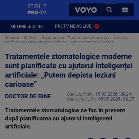
StirilePROTV
CAUTA
VOYO
TOATE 
PROTV NEWS LIVE
ULTIMELE ȘTIRI
Stirileprotv
EMISIUNI
Doctor de bine
Tratamentele stomatologice moderne sunt
planificate cu ajutorul inteligenței artificiale: „Putem depista leziuni carioase”
Tratamentele stomatologice moderne
sunt planificate cu ajutorul inteligenței
artificiale: „Putem depista leziuni
carioase”
Data publicării:
18-05-2026 | 09:24
DOCTOR DE BINE
Data actualizării:
18-05-2026 | 09:27
Tratamentele stomatologice se fac în prezent
după planificarea cu ajutorul inteligenței
artificiale.