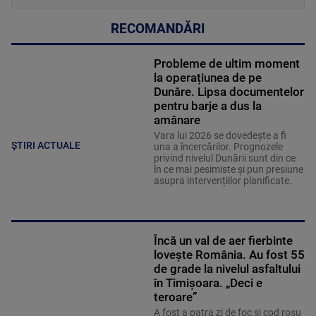
RECOMANDĂRI
Probleme de ultim moment
la operațiunea de pe
Dunăre. Lipsa documentelor
pentru barje a dus la
amânare
Vara lui 2026 se dovedește a fi
ȘTIRI ACTUALE
una a încercărilor. Prognozele
privind nivelul Dunării sunt din ce
în ce mai pesimiste și pun presiune
asupra intervențiilor planificate.
Încă un val de aer fierbinte
lovește România. Au fost 55
de grade la nivelul asfaltului
în Timișoara. „Deci e
teroare”
A fost a patra zi de foc și cod roșu