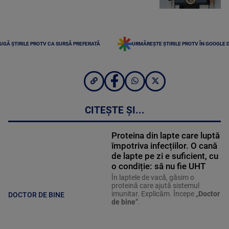
UGĂ ȘTIRILE PROTV CA SURSĂ PREFERATĂ
URMĂREȘTE ȘTIRILE PROTV ÎN GOOGLE 
CITEȘTE ȘI...
Proteina din lapte care luptă
împotriva infecțiilor. O cană
de lapte pe zi e suficient, cu
o condiție: să nu fie UHT
În laptele de vacă, găsim o
proteină care ajută sistemul
imunitar. Explicăm. Începe „
Doctor
DOCTOR DE BINE
de bine
”.