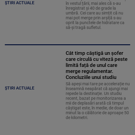
ȘTIRI ACTUALE
în vestul țării, mai ales că s-au
înregistrat și 40 de grade la
umbră. Cei care au simțit că nu
mai pot merge prin arșiță s-au
oprit la punctele de hidratare ca
să-și tragă sufletul.
Cât timp câștigă un șofer
care circulă cu viteză peste
limită față de unul care
merge regulamentar.
Concluziile unui studiu
Să apeși mai tare pe accelerație nu
ȘTIRI ACTUALE
înseamnă neapărat că ajungi mai
repede la destinație. Un studiu
recent, bazat pe monitorizarea a
mii de deplasări arată că timpul
câștigat este, în medie, de doar un
minut la o călătorie de aproape 50
de kilometri.