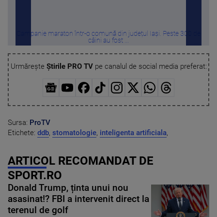
Campanie maraton într-o comună din județul Iași. Peste 300 de
Prote
câini au fost ...
Urmărește
Știrile PRO TV
pe canalul de social media preferat:
Sursa:
ProTV
Etichete:
ddb
,
stomatologie
,
inteligenta artificiala
,
ARTICOL RECOMANDAT DE
SPORT.RO
Donald Trump, ținta unui nou
asasinat!? FBI a intervenit direct la
terenul de golf