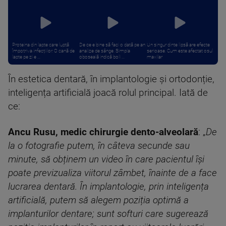
Proteina din lapte care luptă
De ce e bine să faci o dată pe an
Un singur dinte lipsă are efecte
împotriva infecțiilor. O cană de
analize de sânge. Simpla
serioase. Cum este afectat osul
lapte pe zi e ...
oboseală indică boli ...
maxilar
În estetica dentară, în implantologie și ortodonție,
inteligența artificială joacă rolul principal. Iată de
ce:
Ancu Rusu, medic chirurgie dento-alveolară
: „
De
la o fotografie putem, în câteva secunde sau
minute, să obținem un video în care pacientul își
poate previzualiza viitorul zâmbet, înainte de a face
lucrarea dentară. În implantologie, prin inteligența
artificială, putem să alegem poziția optimă a
implanturilor dentare; sunt softuri care sugerează