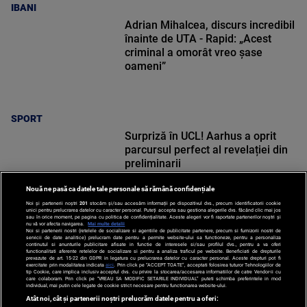
IBANI
Adrian Mihalcea, discurs incredibil
înainte de UTA - Rapid: „Acest
criminal a omorât vreo șase
oameni”
SPORT
Surpriză în UCL! Aarhus a oprit
parcursul perfect al revelației din
preliminarii
Nouă ne pasă ca datele tale personale să rămână confidențiale
Noi și partenerii noștri
201
stocăm și/sau accesăm informații pe dispozitivul dvs., precum identificatorii cookie
unici pentru prelucrarea datelor cu caracter personal. Puteți accepta sau gestiona alegerile dvs. făcând clic mai jos
sau în orice moment, pe pagina cu politica de confidențialitate. Aceste alegeri vor fi raportate partenerilor noștri și
nu vă vor afecta navigarea.
Mai multe detalii
SPORT
Noi si partenerii nostri (retelele de socializare si agentiile de publicitate partenere, precum si furnizorii nostri de
servicii de date analitice) prelucram date pentru a permite website-ului sa functioneze, pentru a personaliza
continutul si anunturile publicitare afisate in functie de interesele si/sau profilul dvs., pentru a va oferi
functionalitati aferente retelelor de socializare si pentru a analiza traficul pe website. Beneficiati de drepturile
prevazute de art. 15-22 din GDPR in legatura cu prelucrarea datelor cu caracter personal. Aceste drepturi pot fi
exercitate prin modalitatea indicata
aici
. Prin click pe “ACCEPT TOATE”, acceptati folosirea tuturor Tehnologiilor de
tip Cookie, care implica inclusiv acceptul dvs. cu privire la stocarea/accesarea informatiilor de catre Vendor-ii cu
care colaboram. Prin click pe “VREAU SA MODIFIC SETARILE INDIVIDUAL” puteti schimba preferintele in mod
individual, mai putin cele legate de cookie strict necesare pentru functionarea website-ului.
Atât noi, cât și partenerii noștri prelucrăm datele pentru a oferi: