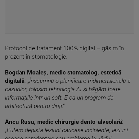
Protocol de tratament 100% digital – găsim în
prezent în stomatologie.
Bogdan Moaleș, medic stomatolog, estetică
digitală
: „
Înseamnă o planificare tridimensională a
cazurilor, folosim tehnologia AI și băgăm toate
informațiile într-un soft. E ca un program de
arhitectură pentru dinți
.”
Ancu Rusu, medic chirurgie dento-alveolară
:
„
Putem depista leziuni carioase incipiente, leziuni
osoase parodontale sau probleme la vârful