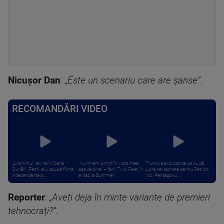
Nicușor Dan
: „Este un scenariu care are șanse”.
RECOMANDĂRI VIDEO
„Anonimul” revine în Delta
„Nu m-am simțit în viața mea
Trump a explicat de ce nu dă
Dunării. Festivalul aduce filme
așa de bine” – fanii Two Feet, în
Ucrainei rachete pentru Patriot:
independente și ...
extaz la Summer ...
Nici Pentagonul ...
Reporter
: „Aveți deja în minte variante de premieri
tehnocrați?”.