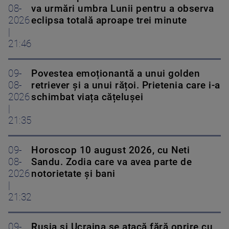
08-
va urmări umbra Lunii pentru a observa
2026
eclipsa totală aproape trei minute
|
21:46
09-
Povestea emoționantă a unui golden
08-
retriever și a unui rățoi. Prietenia care i-a
2026
schimbat viața cățelușei
|
21:35
09-
Horoscop 10 august 2026, cu Neti
08-
Sandu. Zodia care va avea parte de
2026
notorietate și bani
|
21:32
09-
Rusia și Ucraina se atacă fără oprire cu