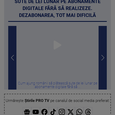
SUTE DE LEI LUNAR PE ABONAMENTE
DIGITALE FĂRĂ SĂ REALIZEZE.
DEZABONAREA, TOT MAI DIFICILĂ
Cum ajung românii să plătească sute de lei lunar pe
„
abonamente digitale fără să ...
Urmărește
Știrile PRO TV
pe canalul de social media preferat: