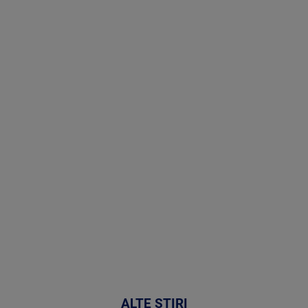
Stirile PRO
TV # 19.00 -
09 August
2026
MAI
MULTE
DETALII
31:15
ALTE ȘTIRI