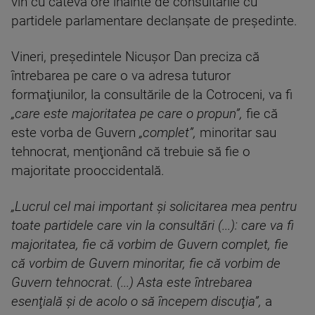
vin cu câteva ore înainte de consultările cu
partidele parlamentare declanșate de președinte.
Vineri, preşedintele Nicuşor Dan preciza că
întrebarea pe care o va adresa tuturor
formaţiunilor, la consultările de la Cotroceni, va fi
„care este majoritatea pe care o propun”,
fie că
este vorba de Guvern
„complet”,
minoritar sau
tehnocrat, menţionând că trebuie să fie o
majoritate prooccidentală.
„Lucrul cel mai important şi solicitarea mea pentru
toate partidele care vin la consultări (...): care va fi
majoritatea, fie că vorbim de Guvern complet, fie
că vorbim de Guvern minoritar, fie că vorbim de
Guvern tehnocrat. (...) Asta este întrebarea
esenţială şi de acolo o să începem discuţia”,
a