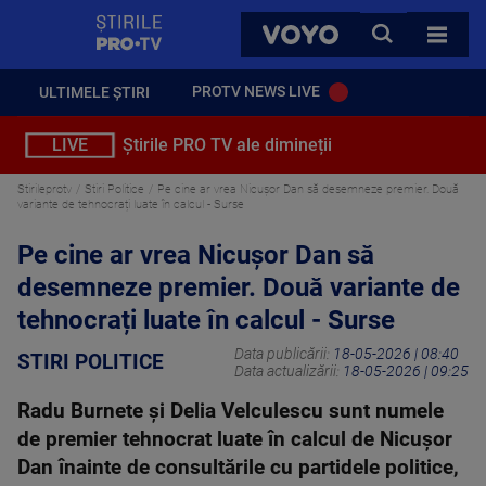
StirilePROTV
CAUTA
VOYO
TOATE 
PROTV NEWS LIVE
ULTIMELE ȘTIRI
LIVE
Știrile PRO TV ale dimineții
Stirileprotv
Stiri Politice
Pe cine ar vrea Nicușor Dan să desemneze premier. Două
variante de tehnocrați luate în calcul - Surse
Pe cine ar vrea Nicușor Dan să
desemneze premier. Două variante de
tehnocrați luate în calcul - Surse
Data publicării:
18-05-2026 | 08:40
STIRI POLITICE
Data actualizării:
18-05-2026 | 09:25
Radu Burnete și Delia Velculescu sunt numele
de premier tehnocrat luate în calcul de Nicușor
Dan înainte de consultările cu partidele politice,