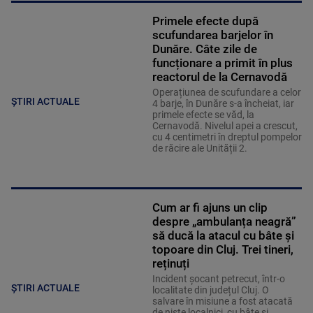
Primele efecte după
scufundarea barjelor în
Dunăre. Câte zile de
funcționare a primit în plus
reactorul de la Cernavodă
Operațiunea de scufundare a celor
ȘTIRI ACTUALE
4 barje, în Dunăre s-a încheiat, iar
primele efecte se văd, la
Cernavodă. Nivelul apei a crescut,
cu 4 centimetri în dreptul pompelor
de răcire ale Unității 2.
Cum ar fi ajuns un clip
despre „ambulanța neagră”
să ducă la atacul cu bâte și
topoare din Cluj. Trei tineri,
reținuți
Incident șocant petrecut, într-o
ȘTIRI ACTUALE
localitate din județul Cluj. O
salvare în misiune a fost atacată
de niște localnici, cu bâte și