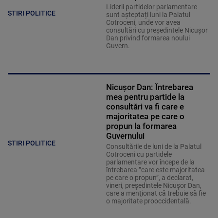
Liderii partidelor parlamentare
STIRI POLITICE
sunt așteptați luni la Palatul
Cotroceni, unde vor avea
consultări cu președintele Nicușor
Dan privind formarea noului
Guvern.
Nicuşor Dan: Întrebarea
mea pentru partide la
consultări va fi care e
majoritatea pe care o
propun la formarea
Guvernului
STIRI POLITICE
Consultările de luni de la Palatul
Cotroceni cu partidele
parlamentare vor începe de la
întrebarea ”care este majoritatea
pe care o propun”, a declarat,
vineri, preşedintele Nicuşor Dan,
care a menţionat că trebuie să fie
o majoritate prooccidentală.