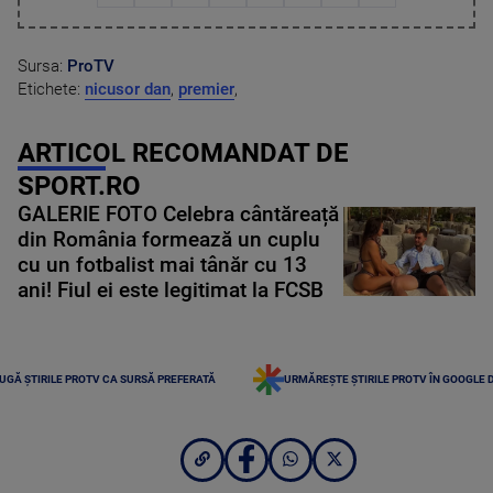
Sursa:
ProTV
Etichete:
nicusor dan
,
premier
,
ARTICOL RECOMANDAT DE
SPORT.RO
GALERIE FOTO Celebra cântăreață
din România formează un cuplu
cu un fotbalist mai tânăr cu 13
ani! Fiul ei este legitimat la FCSB
UGĂ ȘTIRILE PROTV CA SURSĂ PREFERATĂ
URMĂREȘTE ȘTIRILE PROTV ÎN GOOGLE 