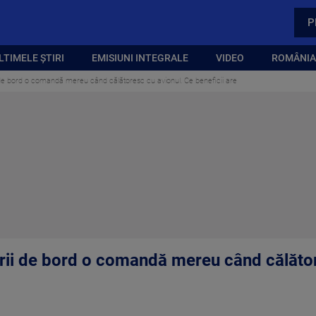
P
LTIMELE ȘTIRI
EMISIUNI INTEGRALE
VIDEO
ROMÂNIA,
i de bord o comandă mereu când călătoresc cu avionul. Ce beneficii are
orii de bord o comandă mereu când călăto