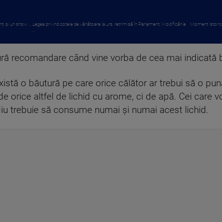
i și un show ...
Legea privind cotele de vânătoare la urs, retrimisă în Parlament. Modificările
Moment istoric p
...
gură recomandare când vine vorba de cea mai indicată 
 există o băutură pe care orice călător ar trebui să o p
e orice altfel de lichid cu arome, ci de apă. Cei care vo
diu trebuie să consume numai și numai acest lichid.