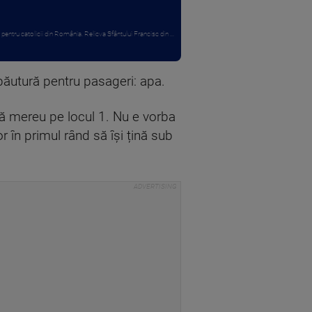
entru catolicii din România. Relicva Sfântului Francisc din ...
băutură pentru pasageri: apa.
ună mereu pe locul 1. Nu e vorba
r în primul rând să își țină sub