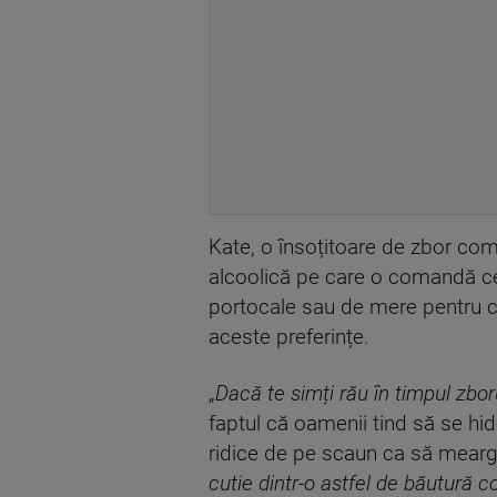
Kate, o însoțitoare de zbor com
alcoolică pe care o comandă cei
portocale sau de mere pentru cop
aceste preferințe.
„
Dacă te simți rău în timpul zbor
faptul că oamenii tind să se hi
ridice de pe scaun ca să meargă
cutie dintr-o astfel de băutură 