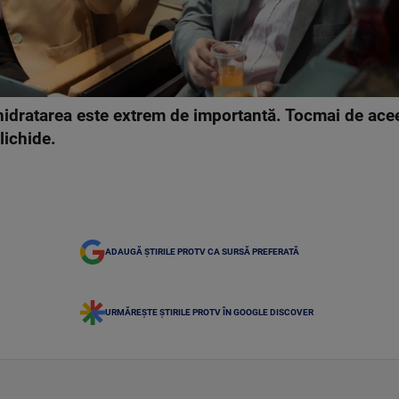
 hidratarea este extrem de importantă. Tocmai de aceea,
lichide.
ADAUGĂ ȘTIRILE PROTV CA SURSĂ PREFERATĂ
URMĂREȘTE ȘTIRILE PROTV ÎN GOOGLE DISCOVER