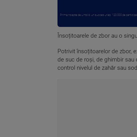
Prima noapte de Untold, un succes uriaș. 120.000 de participanț
Însoțitoarele de zbor au o sin
Potrivit însoțitoarelor de zbor,
de suc de roși, de ghimbir sau d
control nivelul de zahăr sau so