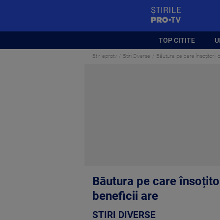
StirilePROTV
TOP CITITE
U
Stirileprotv
Stiri Diverse
Băutura pe care însoțitori
Băutura pe care însoțit
beneficii are
STIRI DIVERSE