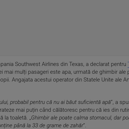
pania Southwest Airlines din Texas, a declarat pentru
 mai mulți pasageri este apa, urmată de ghimbir ale p
ii. Angajata acestui operator din Statele Unite ale Ame
ului, probabil pentru că nu ai băut suficientă apă
”, a sp
drateze mai puțin când călătoresc pentru că ies din rut
 la toaletă. „
Ghimbir ale poate calma stomacul, dar poa
conține până la 33 de grame de zahăr
”.