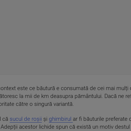
context este ce băutură e consumată de cei mai mulți d
ătoresc la mii de km deasupra pământului. Dacă ne refer
oritate către o singură variantă.
l că
sucul de roșii
și
ghimbirul
ar fi băuturile preferate 
Adepții acestor lichide spun că există un motiv destul 