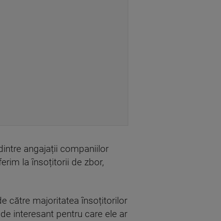
intre angajații companiilor
im la însoțitorii de zbor,
de către majoritatea însoțitorilor
de interesant pentru care ele ar