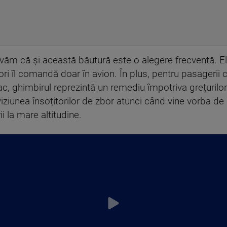
m că și această băutură este o alegere frecventă. El es
tori îl comandă doar în avion. În plus, pentru pasagerii 
ghimbirul reprezintă un remediu împotriva grețurilor. N
viziunea însoțitorilor de zbor atunci când vine vorba de 
 la mare altitudine.