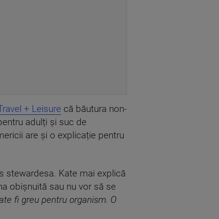
Travel + Leisure
că băutura non-
entru adulți și suc de
ricii are și o explicație pentru
us stewardesa. Kate mai explică
ina obișnuită sau nu vor să se
te fi greu pentru organism. O