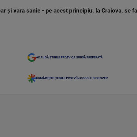
r și vara sanie - pe acest principiu, la Craiova, se fa
ADAUGĂ ȘTIRILE PROTV CA SURSĂ PREFERATĂ
URMĂREȘTE ȘTIRILE PROTV ÎN GOOGLE DISCOVER