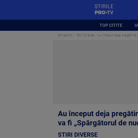
StirilePROTV
TOP CITITE
U
Stirileprotv
Stiri Diverse
Au început deja pregătirile
Au început deja pregătir
va fi „Spărgătorul de nu
STIRI DIVERSE