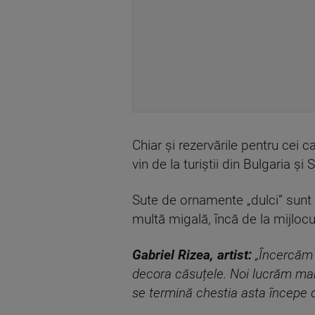
Chiar și rezervările pentru cei 
vin de la turiștii din Bulgaria și 
Sute de ornamente „dulci” sunt d
multă migală, încă de la mijlocul
Gabriel Rizea
,
artist:
„
Încercăm 
decora căsuțele
.
N
oi lucrăm manu
se termină chestia asta începe