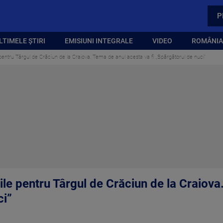
P
LTIMELE ȘTIRI
EMISIUNI INTEGRALE
VIDEO
ROMÂNIA,
 pentru Târgul de Crăciun de la Craiova. Tema de anul acesta va fi „Spărgătorul de nuci”
ile pentru Târgul de Crăciun de la Craiov
ci”