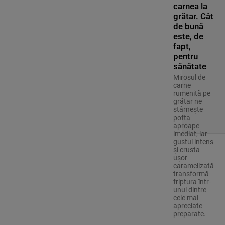
carnea la
grătar. Cât
de bună
este, de
fapt,
pentru
sănătate
Mirosul de
carne
rumenită pe
grătar ne
stârnește
pofta
aproape
imediat, iar
gustul intens
și crusta
ușor
caramelizată
transformă
friptura într-
unul dintre
cele mai
apreciate
preparate.