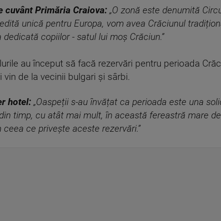
e cuvânt Primăria Craiova:
„O
zonă este denumită Circu
inedită unică pentru Europa, vom avea Crăciunul tradițion
 dedicată copiilor - satul lui moș Crăciun
.”
lurile au început să facă rezervări pentru perioada Crăci
vin de la vecinii bulgari și sârbi.
 hotel:
„O
aspeții s-au învățat ca perioada este una soli
din timp, cu atât mai mult, în această fereastră mare de 
n ceea ce privește aceste rezervări
.”