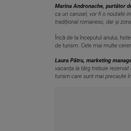
Marina Andronache
,
purtător d
ca un carusel, vor fi o noutate 
tradițional romanesc, dar și zona
Încă de la începutul anului, hote
de turism. Cele mai multe cereri 
Laura P
ă
tru
,
marketing manager
vacanța la târg trebuie rezervat 
turism care sunt mai precaute î