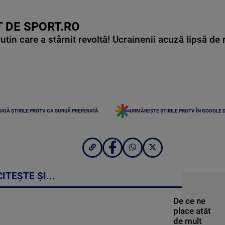
 DE SPORT.RO
in care a stârnit revoltă! Ucrainenii acuză lipsă de r
UGĂ ȘTIRILE PROTV CA SURSĂ PREFERATĂ
URMĂREȘTE ȘTIRILE PROTV ÎN GOOGLE 
CITEȘTE ȘI...
De ce ne
place atât
de mult