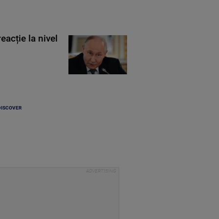
eacție la nivel
DISCOVER