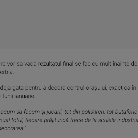
care vor să vadă rezultatul final se fac cu mult înainte 
Serbia.
eja gata pentru a decora centrul orașului, exact ca în i
 lunii ianuarie.
acum să facem și jucării, tot din polistiren, tot butafo
al totul, fiecare prăjiturică trece de la sculele industri
 decorarea
.”