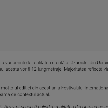
ta vor aminti de realitatea cruntă a războiului din Ucra
l acesta vor fi 12 lungmetraje. Majoritatea reflectă via
e motto-ul ediției din acest an a Festivalului Internațion
seama de contextul actual.
F:
„
Am vrut și noi să oglindim realitatea din Ucraina pe ca