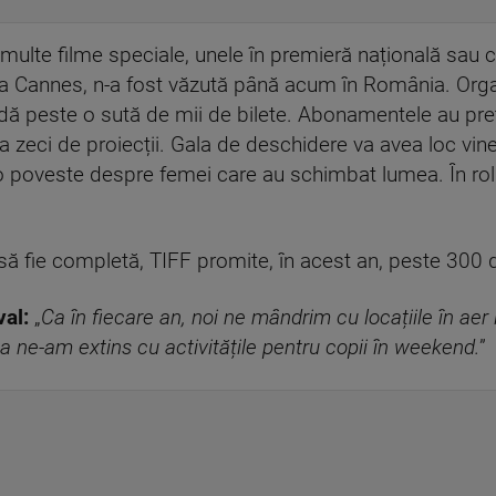
i multe filme speciale, unele în premieră națională sau 
la Cannes, n-a fost văzută până acum în România. Organ
dă peste o sută de mii de bilete. Abonamentele au preț
la zeci de proiecții. Gala de deschidere va avea loc viner
 o poveste despre femei care au schimbat lumea. În rolu
i să fie completă, TIFF promite, în acest an, peste 300
val:
„
Ca în fiecare an, noi ne mândrim cu locațiile în aer
a ne-am extins cu activitățile pentru copii în weekend.
”