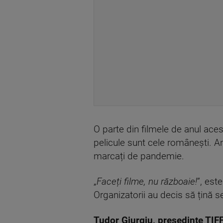
O parte din filmele de anul aces
pelicule sunt cele românești. Anu
marcați de pandemie.
„
Faceți filme, nu războaie!
”, est
Organizatorii au decis să țină 
Tudor Giurgiu, președinte TIF