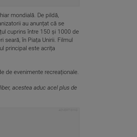
chiar mondială. De pildă,
izatorii au anunțat că se
ul cuprins între 150 și 1000 de
i seară, în Piața Unirii. Filmul
l principal este acrița
 de de evenimente recreaționale.
 liber, acestea aduc acel plus de