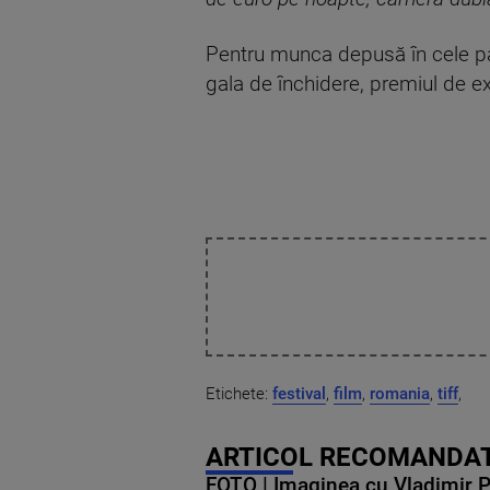
Pentru munca depusă în cele pat
gala de închidere, premiul de ex
Etichete:
festival
,
film
,
romania
,
tiff
,
ARTICOL RECOMANDAT
FOTO | Imaginea cu Vladimir Put