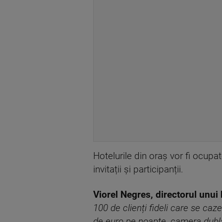
Hotelurile din oraș vor fi ocupa
invitații și participanții.
Viorel Negres, directorul unui 
100 de clienți fideli care se ca
de euro pe noapte, camera dublă