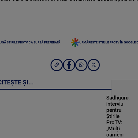
UGĂ ȘTIRILE PROTV CA SURSĂ PREFERATĂ
URMĂREȘTE ȘTIRILE PROTV ÎN GOOGLE 
CITEȘTE ȘI...
Sadhguru,
interviu
pentru
Știrile
ProTV:
„Mulți
oameni