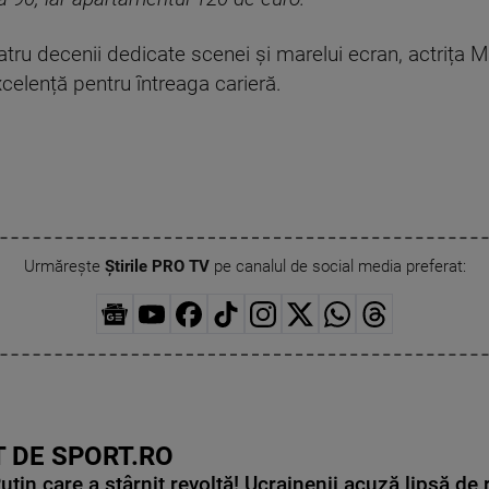
ru decenii dedicate scenei și marelui ecran, actrița M
celență pentru întreaga carieră.
Urmărește
Știrile PRO TV
pe canalul de social media preferat:
 DE SPORT.RO
in care a stârnit revoltă! Ucrainenii acuză lipsă de r