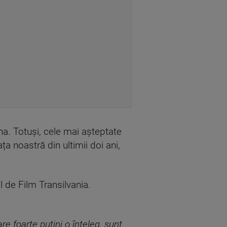
ina. Totuși, cele mai așteptate
ța noastră din ultimii doi ani,
al de Film Transilvania.
re foarte puțini o înțeleg, sunt