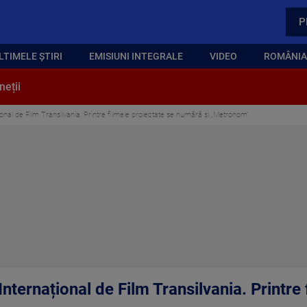
P
LTIMELE ȘTIRI
EMISIUNI INTEGRALE
VIDEO
ROMÂNIA,
neții
țional de Film Transilvania. Printre filmele proiectate se numără și „Metronom”
 Internațional de Film Transilvania. Printre