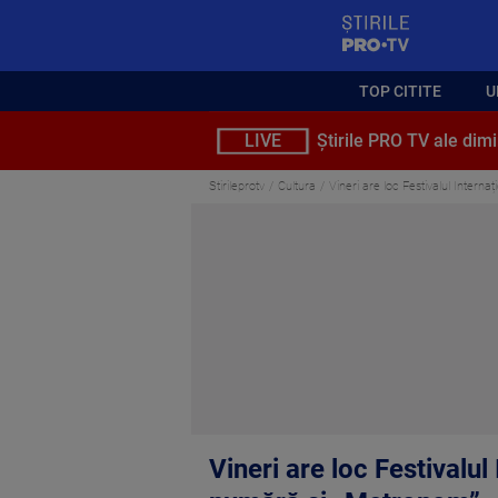
StirilePROTV
TOP CITITE
U
LIVE
Știrile PRO TV ale dimi
Stirileprotv
Cultura
Vineri are loc Festivalul Interna
Vineri are loc Festivalul