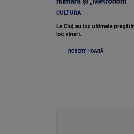
numără și „Metronom”
CULTURA
La Cluj au loc ultimele pregăti
loc vineri.
ROBERT HOARĂ