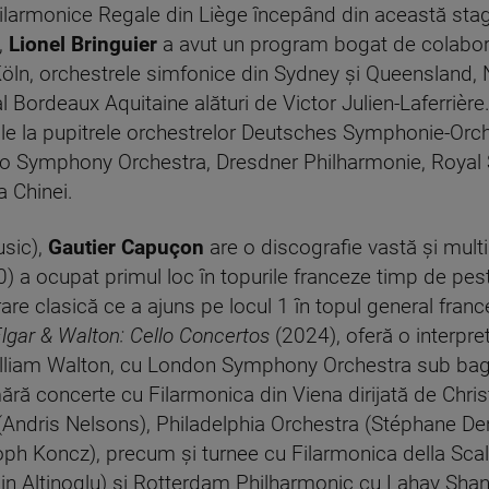
ilarmonice Regale din Liège începând din această stagiun
,
Lionel Bringuier
a avut un program bogat de colaboră
ln, orchestrele simfonice din Sydney și Queensland,
 Bordeaux Aquitaine alături de Victor Julien-Laferrièr
iile la pupitrele orchestrelor Deutsches Symphonie-Orche
o Symphony Orchestra, Dresdner Philharmonie, Royal S
 Chinei.
usic),
Gautier Capuçon
are o discografie vastă și mul
) a ocupat primul loc în topurile franceze timp de pe
are clasică ce a ajuns pe locul 1 în topul general fran
lgar & Walton: Cello Concertos
(2024), oferă o interpr
William Walton, cu London Symphony Orchestra sub bag
mără concerte cu Filarmonica din Viena dirijată de Chri
Andris Nelsons), Philadelphia Orchestra (Stéphane D
ph Koncz), precum și turnee cu Filarmonica della Scala
ain Altinoglu) și Rotterdam Philharmonic cu Lahav Shan