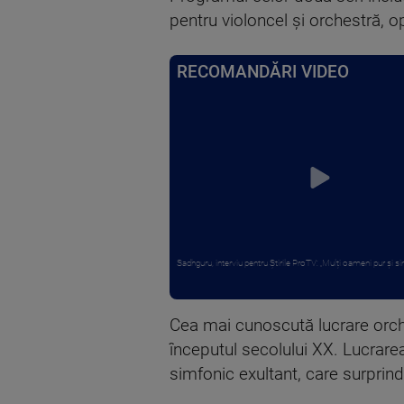
pentru violoncel și orchestră, 
RECOMANDĂRI VIDEO
Sadhguru, interviu pentru Știrile ProTV: „Mulți oameni pur și si
Cea mai cunoscută lucrare orch
începutul secolului XX. Lucrarea
simfonic exultant, care surprind