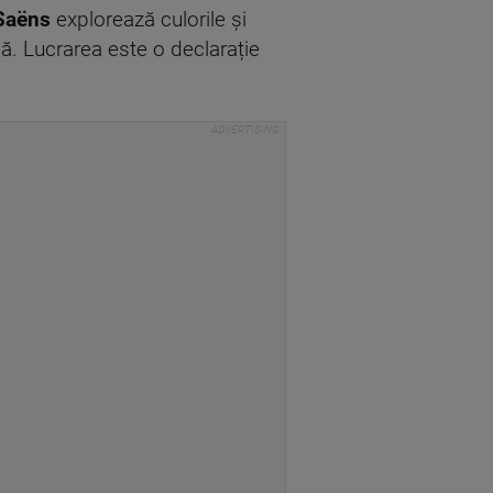
t–Saëns
explorează culorile și
mă. Lucrarea este o declarație