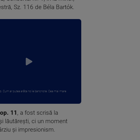
stră, Sz. 116 de Béla Bartók.
. Cum ar putea arăta noile bancnote. Cea mai mare
 op. 11
, a fost scrisă la
și lăutărești, ci un moment
ârziu și impresionism.