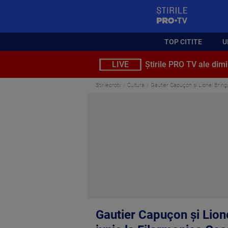
StirilePROTV
TOP CITITE
U
LIVE
Știrile PRO TV ale dimi
Stirileprotv
Cultura
Gautier Capuçon și Lionel Bring
Gautier Capuçon și Lione