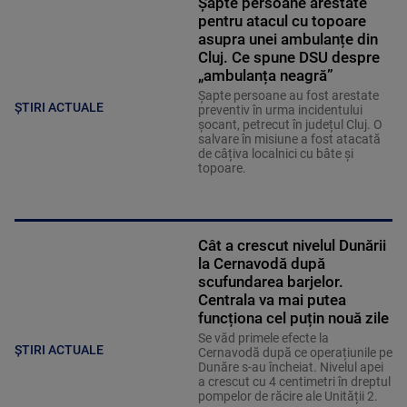
Șapte persoane arestate
pentru atacul cu topoare
asupra unei ambulanțe din
Cluj. Ce spune DSU despre
„ambulanța neagră”
Șapte persoane au fost arestate
ȘTIRI ACTUALE
preventiv în urma incidentului
șocant, petrecut în județul Cluj. O
salvare în misiune a fost atacată
de câțiva localnici cu bâte și
topoare.
Cât a crescut nivelul Dunării
la Cernavodă după
scufundarea barjelor.
Centrala va mai putea
funcționa cel puțin nouă zile
Se văd primele efecte la
ȘTIRI ACTUALE
Cernavodă după ce operațiunile pe
Dunăre s-au încheiat. Nivelul apei
a crescut cu 4 centimetri în dreptul
pompelor de răcire ale Unității 2.