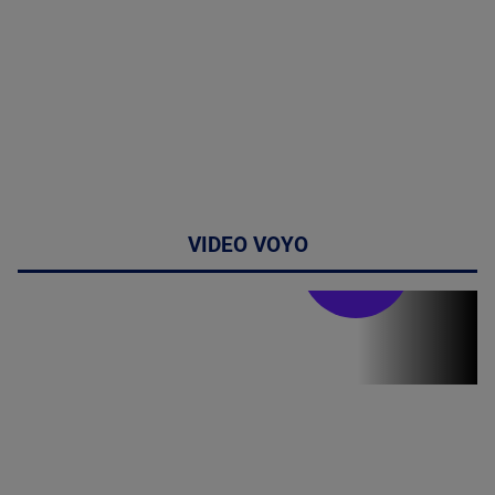
VIDEO VOYO
Stirile PRO TV
Stirile PRO