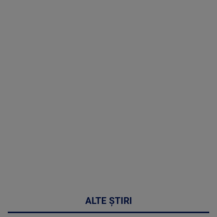
TV # 19.00 -
09 August
2026
MAI
MULTE
DETALII
31:15
ALTE ȘTIRI