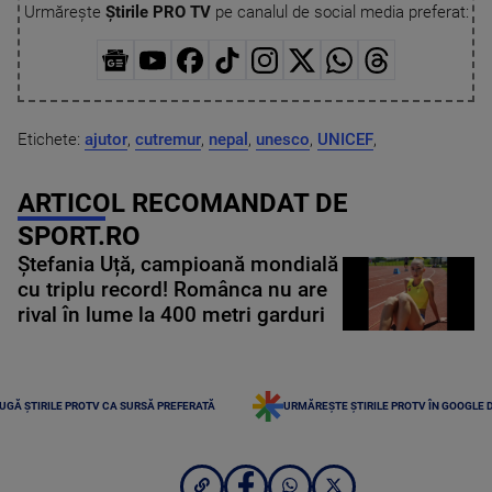
Urmărește
Știrile PRO TV
pe canalul de social media preferat:
Etichete:
ajutor
,
cutremur
,
nepal
,
unesco
,
UNICEF
,
ARTICOL RECOMANDAT DE
SPORT.RO
Ștefania Uță, campioană mondială
cu triplu record! Românca nu are
rival în lume la 400 metri garduri
UGĂ ȘTIRILE PROTV CA SURSĂ PREFERATĂ
URMĂREȘTE ȘTIRILE PROTV ÎN GOOGLE 