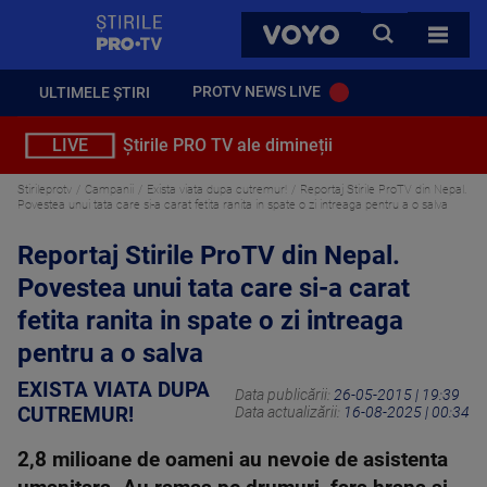
StirilePROTV
CAUTA
VOYO
TOATE 
PROTV NEWS LIVE
ULTIMELE ȘTIRI
LIVE
Știrile PRO TV ale dimineții
Stirileprotv
Campanii
Exista viata dupa cutremur!
Reportaj Stirile ProTV din Nepal.
Povestea unui tata care si-a carat fetita ranita in spate o zi intreaga pentru a o salva
Reportaj Stirile ProTV din Nepal.
Povestea unui tata care si-a carat
fetita ranita in spate o zi intreaga
pentru a o salva
EXISTA VIATA DUPA
Data publicării:
26-05-2015 | 19:39
CUTREMUR!
Data actualizării:
16-08-2025 | 00:34
2,8 milioane de oameni au nevoie de asistenta