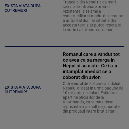
Tragedia din Nepal ridica mari
EXISTA VIATA DUPA
semne de intrebare privind
CUTREMUR!
rezistenta la seisme a
constructiilor si modul de acordare
a autorizatiilor. Iar situatia din
aceasta tara s-ar putea repeta si
la noi in cazul unui cutremur
Romanul care a vandut tot
ce avea ca sa mearga in
Nepal si sa ajute. Ce i s-a
intamplat imediat ce a
coborat din avion
Cutremurul de 7.8 care a indoliat
EXISTA VIATA DUPA
Nepalul a lasat in urma pagube de
CUTREMUR!
10 miliarde de dolari. Estimarea
apartine oficialilor de la
Khatmandu, iar suma uriasa
reprezinta mai mult de jumatate
din produsul intern brut al tarii.