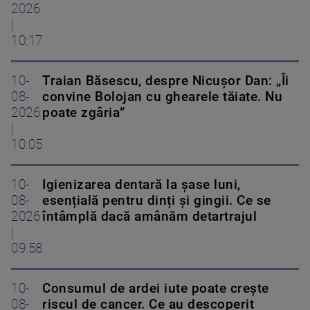
2026
|
10:17
10-
Traian Băsescu, despre Nicușor Dan: „Îi
08-
convine Bolojan cu ghearele tăiate. Nu
2026
poate zgâria”
|
10:05
10-
Igienizarea dentară la șase luni,
08-
esențială pentru dinți și gingii. Ce se
2026
întâmplă dacă amânăm detartrajul
|
09:58
10-
Consumul de ardei iute poate crește
08-
riscul de cancer. Ce au descoperit