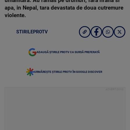
umanitara. Au ramas pe drumuri, fara hrana si
apa, in Nepal, tara devastata de doua cutremure
violente.
STIRILEPROTV
ADAUGĂ ȘTIRILE PROTV CA SURSĂ PREFERATĂ
URMĂREȘTE ȘTIRILE PROTV ÎN GOOGLE DISCOVER