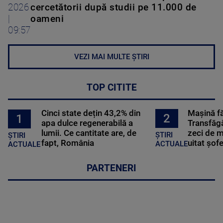
2026
cercetătorii după studii pe 11.000 de
|
oameni
09:57
VEZI MAI MULTE ȘTIRI
TOP CITITE
Cinci state dețin 43,2% din
Mașină f
2
1
apa dulce regenerabilă a
Transfăgă
lumii. Ce cantitate are, de
zeci de m
ȘTIRI
ȘTIRI
fapt, România
uitat șof
ACTUALE
ACTUALE
PARTENERI