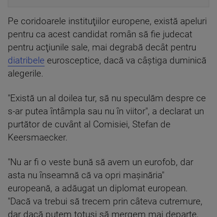
Pe coridoarele instituţiilor europene, există apeluri
pentru ca acest candidat român să fie judecat
pentru acţiunile sale, mai degrabă decât pentru
diatribele
eurosceptice, dacă va câştiga duminică
alegerile.
"Există un al doilea tur, să nu speculăm despre ce
s-ar putea întâmpla sau nu în viitor", a declarat un
purtător de cuvânt al Comisiei, Stefan de
Keersmaecker.
"Nu ar fi o veste bună să avem un eurofob, dar
asta nu înseamnă că va opri maşinăria"
europeană, a adăugat un diplomat european.
"Dacă va trebui să trecem prin câteva cutremure,
dar dacă putem totuşi să mergem mai departe,