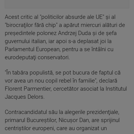
Acest critic al "politicilor absurde ale UE" şi al
"birocraţilor fără chip" a apărut miercuri alături de
preşedintele polonez Andrzej Duda şi de şefa
guvernului italian, iar apoi s-a deplasat joi la
Parlamentul European, pentru a se întâlni cu
eurodeputaţi conservatori.
"În tabăra populistă, se pot bucura de faptul că
vor avea un nou copil rebel în familie", declară
Florent Parmentier, cercetător asociat la Institutul
Jacques Delors.
Contracandidatul său la alegerile prezidenţiale,
primarul Bucureştilor, Nicuşor Dan, are sprijinul
centriştilor europeni, care au organizat un