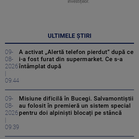
investițiilor.
ULTIMELE ȘTIRI
09-
A activat „Alertă telefon pierdut” după ce
08-
i-a fost furat din supermarket. Ce s-a
2026
întâmplat după
|
09:44
09-
Misiune dificilă în Bucegi. Salvamontiștii
08-
au folosit în premieră un sistem special
2026
pentru doi alpiniști blocați pe stâncă
|
09:39