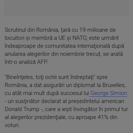
Scrutinul din România, ţară cu 19 milioane de
locuitori şi membră a UE şi NATO, este urmărit
îndeaproape de comunitatea internaţională după
anularea alegerilor din noiembrie trecut, se arată
într-o analiză AFP.
"Bineînţeles, toţi ochii sunt îndreptaţi" spre
România, a dat asigurări un diplomat la Bruxelles,
cu atât mai mult după succesul lui
George Simion
- un susţinător declarat al preşedintelui american
Donald Trump -, care a ieşit învingător în primul tur
al alegerilor prezidenţiale, cu aproape 41% din
voturi.