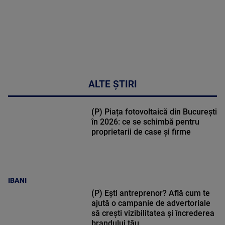
ALTE ȘTIRI
(P) Piața fotovoltaică din București
în 2026: ce se schimbă pentru
proprietarii de case și firme
IBANI
(P) Ești antreprenor? Află cum te
ajută o campanie de advertoriale
să crești vizibilitatea și încrederea
brandului tău