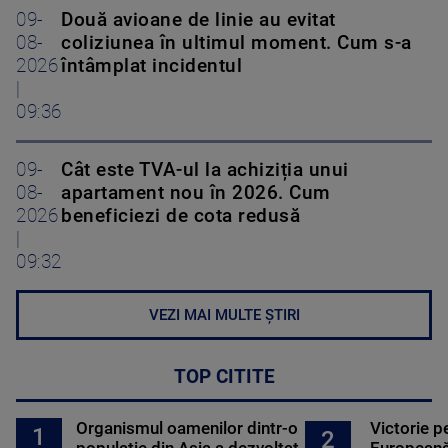
09-
Două avioane de linie au evitat
08-
coliziunea în ultimul moment. Cum s-a
2026
întâmplat incidentul
|
09:36
09-
Cât este TVA-ul la achiziția unui
08-
apartament nou în 2026. Cum
2026
beneficiezi de cota redusă
|
09:32
VEZI MAI MULTE ȘTIRI
TOP CITITE
Organismul oamenilor dintr-o
Victorie p
1
2