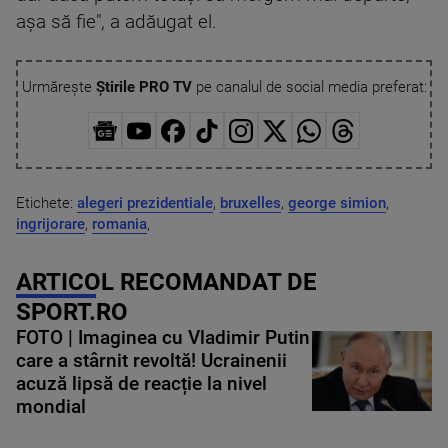
aşa să fie", a adăugat el.
Urmărește
Știrile PRO TV
pe canalul de social media preferat:
Etichete:
alegeri prezidentiale
,
bruxelles
,
george simion
,
ingrijorare
,
romania
,
ARTICOL RECOMANDAT DE
SPORT.RO
FOTO | Imaginea cu Vladimir Putin
care a stârnit revoltă! Ucrainenii
acuză lipsă de reacție la nivel
mondial