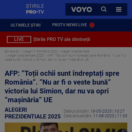
StirilePROTV
CAUTA
VOYO
TOATE 
PROTV NEWS LIVE
ULTIMELE ȘTIRI
LIVE
Știrile PRO TV ale dimineții
Stirileprotv
Alegeri în România 2024
Alegeri prezidentiale
Alegeri prezidentiale 2025
AFP: ”Toții ochii sunt îndreptați spre România”. ”Nu ar fi o
veste bună” victoria lui Simion, dar nu va opri ”mașinăria” UE
AFP: ”Toții ochii sunt îndreptați spre
România”. ”Nu ar fi o veste bună”
victoria lui Simion, dar nu va opri
”mașinăria” UE
ALEGERI
Data publicării:
16-05-2025 | 10:27
PREZIDENTIALE 2025
Data actualizării:
11-08-2025 | 11:53