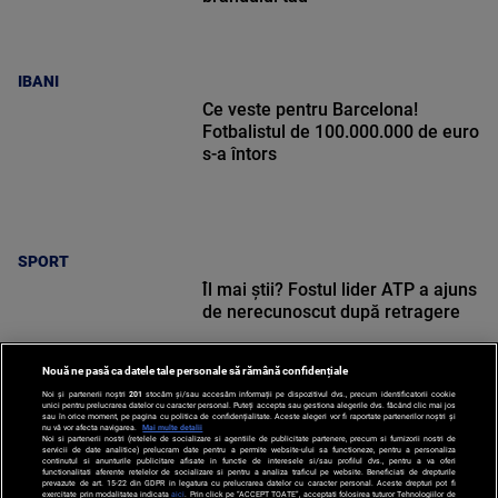
IBANI
Ce veste pentru Barcelona!
Fotbalistul de 100.000.000 de euro
s-a întors
SPORT
Îl mai știi? Fostul lider ATP a ajuns
de nerecunoscut după retragere
Nouă ne pasă ca datele tale personale să rămână confidențiale
Noi și partenerii noștri
201
stocăm și/sau accesăm informații pe dispozitivul dvs., precum identificatorii cookie
unici pentru prelucrarea datelor cu caracter personal. Puteți accepta sau gestiona alegerile dvs. făcând clic mai jos
sau în orice moment, pe pagina cu politica de confidențialitate. Aceste alegeri vor fi raportate partenerilor noștri și
nu vă vor afecta navigarea.
Mai multe detalii
SPORT
Noi si partenerii nostri (retelele de socializare si agentiile de publicitate partenere, precum si furnizorii nostri de
servicii de date analitice) prelucram date pentru a permite website-ului sa functioneze, pentru a personaliza
continutul si anunturile publicitare afisate in functie de interesele si/sau profilul dvs., pentru a va oferi
functionalitati aferente retelelor de socializare si pentru a analiza traficul pe website. Beneficiati de drepturile
prevazute de art. 15-22 din GDPR in legatura cu prelucrarea datelor cu caracter personal. Aceste drepturi pot fi
exercitate prin modalitatea indicata
aici
. Prin click pe “ACCEPT TOATE”, acceptati folosirea tuturor Tehnologiilor de