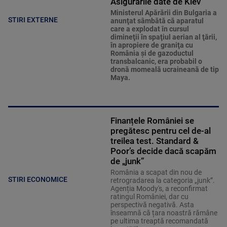
Asigurările date de Kiev
Ministerul Apărării din Bulgaria a
STIRI EXTERNE
anunţat sâmbătă că aparatul
care a explodat în cursul
dimineţii în spaţiul aerian al ţării,
în apropiere de graniţa cu
România şi de gazoductul
transbalcanic, era probabil o
dronă momeală ucraineană de tip
Maya.
Finanțele României se
pregătesc pentru cel de-al
treilea test. Standard &
Poor’s decide dacă scapăm
de „junk”
România a scapat din nou de
STIRI ECONOMICE
retrogradarea la categoria „junk”.
Agenția Moody's, a reconfirmat
ratingul României, dar cu
perspectivă negativă. Asta
înseamnă că țara noastră rămâne
pe ultima treaptă recomandată