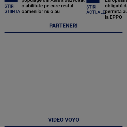
populație din Asia a dezvoltat
Europeană
o abilitate pe care restul
obligată d
STIRI
ȘTIRI
oamenilor nu o au
permită au
STIINTA
ACTUALE
la EPPO
PARTENERI
VIDEO VOYO