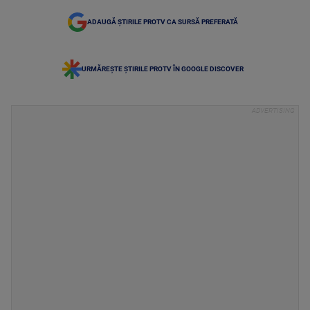
ADAUGĂ ȘTIRILE PROTV CA SURSĂ PREFERATĂ
URMĂREȘTE ȘTIRILE PROTV ÎN GOOGLE DISCOVER